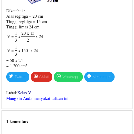
Diketahui :
Alas segitiga = 20 cm
Tinggi segitiga = 15 cm
Tinggi limas 24 cm
1
20 x 15
V =
x
x 24
3
2
1
V =
x 150
x 24
3
= 50 x 24
= 1.200 cm³
Twitter
GMail
WhatsApp
Messenger
Label:
Kelas V
Mungkin Anda menyukai tulisan ini
1 komentar: