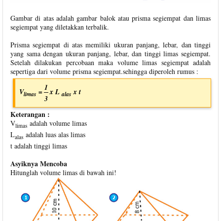
Gambar di atas adalah gambar balok atau prisma segiempat dan limas
segiempat yang diletakkan terbalik.
Prisma segiempat di atas memiliki ukuran panjang, lebar, dan tinggi
yang sama dengan ukuran panjang, lebar, dan tinggi limas segiempat.
Setelah dilakukan percobaan maka volume limas segiempat adalah
sepertiga dari volume prisma segiempat.sehingga diperoleh rumus :
1
V
=
x L
x t
limas
alas
3
Keterangan :
V
adalah volume limas
limas
L
adalah luas alas limas
alas
t adalah tinggi limas
Asyiknya Mencoba
Hitunglah volume limas di bawah ini!