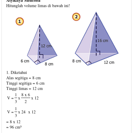
Asyiknya Mencoba
Hitunglah volume limas di bawah ini!
1. Diketahui
Alas segitiga = 8 cm
Tinggi segitiga = 6 cm
Tinggi limas = 12 cm
1
8 x 6
V =
x
x 12
3
2
1
V =
x 24
x 12
3
= 8 x 12
= 96 cm³