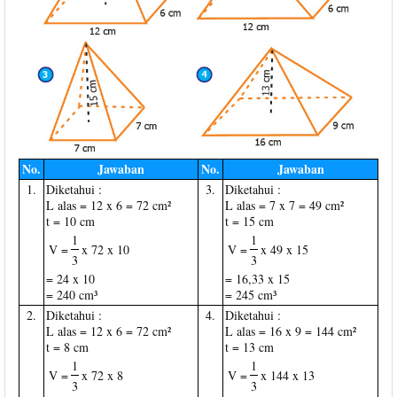
No.
Jawaban
No.
Jawaban
1.
Diketahui :
3.
Diketahui :
L alas = 12 x 6 = 72 cm²
L alas = 7 x 7 = 49 cm²
t = 10 cm
t = 15 cm
1
1
V =
x 72 x 10
V =
x 49 x 15
3
3
= 24 x 10
= 16,33 x 15
= 240 cm³
= 245 cm³
2.
Diketahui :
4.
Diketahui :
L alas = 12 x 6 = 72 cm²
L alas = 16 x 9 = 144 cm²
t = 8 cm
t = 13 cm
1
1
V =
x 72 x 8
V =
x 144 x 13
3
3