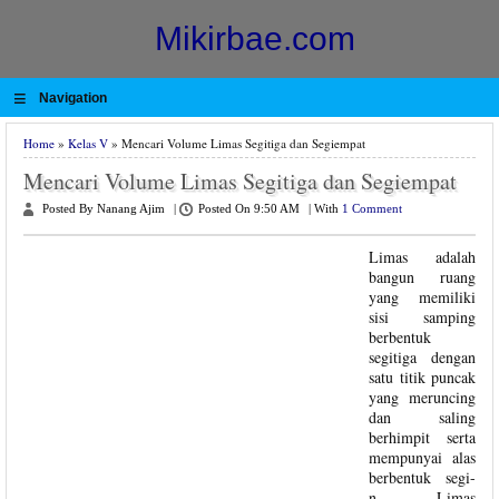
Mikirbae.com
≡
Navigation
Home
»
Kelas V
» Mencari Volume Limas Segitiga dan Segiempat
Mencari Volume Limas Segitiga dan Segiempat
Posted By Nanang Ajim
|
Posted On 9:50 AM
|
With
1 Comment
Limas adalah
bangun ruang
yang memiliki
sisi samping
berbentuk
segitiga dengan
satu titik puncak
yang meruncing
dan saling
berhimpit serta
mempunyai alas
berbentuk segi-
n. Limas