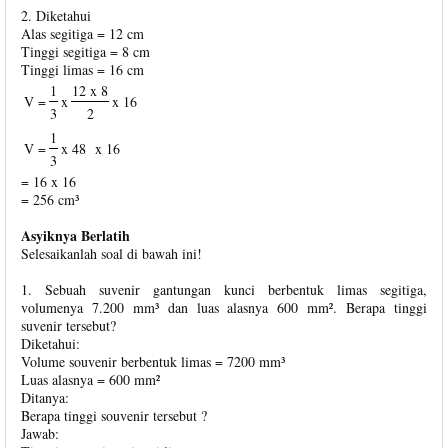
2. Diketahui
Alas segitiga = 12 cm
Tinggi segitiga = 8 cm
Tinggi limas = 16 cm
1
12 x 8
V =
x
x 16
3
2
1
V =
x 48
x 16
3
= 16 x 16
= 256 cm³
Asyiknya Berlatih
Selesaikanlah soal di bawah ini!
1. Sebuah suvenir gantungan kunci berbentuk limas segitiga,
volumenya 7.200 mm³ dan luas alasnya 600 mm². Berapa tinggi
suvenir tersebut?
Diketahui:
Volume souvenir berbentuk limas = 7200 mm³
Luas alasnya = 600 mm²
Ditanya:
Berapa tinggi souvenir tersebut ?
Jawab: