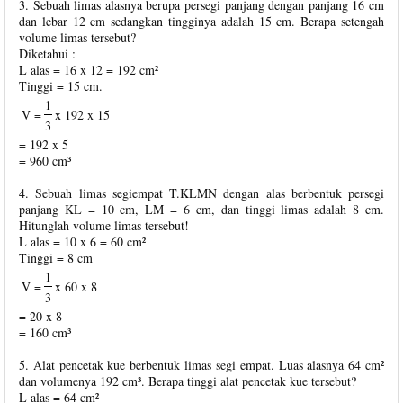
3. Sebuah limas alasnya berupa persegi panjang dengan panjang 16 cm
dan lebar 12 cm sedangkan tingginya adalah 15 cm. Berapa setengah
volume limas tersebut?
Diketahui :
L alas = 16 x 12 = 192 cm²
Tinggi = 15 cm.
1
V =
x 192 x 15
3
= 192 x 5
= 960 cm³
4. Sebuah limas segiempat T.KLMN dengan alas berbentuk persegi
panjang KL = 10 cm, LM = 6 cm, dan tinggi limas adalah 8 cm.
Hitunglah volume limas tersebut!
L alas = 10 x 6 = 60 cm²
Tinggi = 8 cm
1
V =
x 60 x 8
3
= 20 x 8
= 160 cm³
5. Alat pencetak kue berbentuk limas segi empat. Luas alasnya 64 cm²
dan volumenya 192 cm³. Berapa tinggi alat pencetak kue tersebut?
L alas = 64 cm²