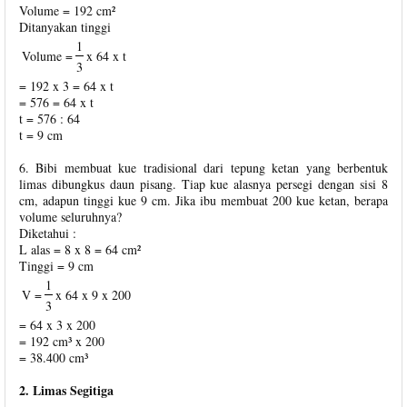
Volume = 192 cm²
Ditanyakan tinggi
1
Volume =
x 64 x t
3
= 192 x 3 = 64 x t
= 576 = 64 x t
t = 576 : 64
t = 9 cm
6. Bibi membuat kue tradisional dari tepung ketan yang berbentuk
limas dibungkus daun pisang. Tiap kue alasnya persegi dengan sisi 8
cm, adapun tinggi kue 9 cm. Jika ibu membuat 200 kue ketan, berapa
volume seluruhnya?
Diketahui :
L alas = 8 x 8 = 64 cm²
Tinggi = 9 cm
1
V =
x 64 x 9 x 200
3
= 64 x 3 x 200
= 192 cm³ x 200
= 38.400 cm³
2. Limas Segitiga