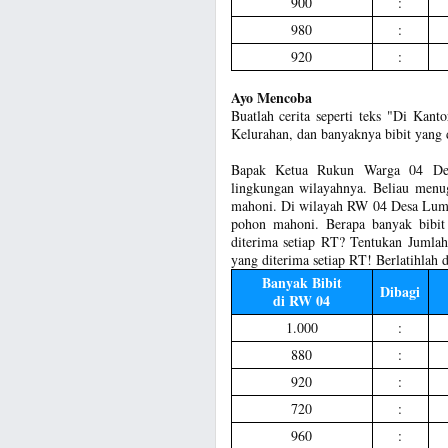
900
:
980
:
920
:
Ayo Mencoba
Buatlah cerita seperti teks "Di Kan
Kelurahan, dan banyaknya bibit yang 
Bapak Ketua Rukun Warga 04 Des
lingkungan wilayahnya. Beliau men
mahoni. Di wilayah RW 04 Desa Lumb
pohon mahoni. Berapa banyak bibit
diterima setiap RT? Tentukan Jumlah
yang diterima setiap RT! Berlatihlah
Banyak Bibit
Dibagi
di RW 04
1.000
:
880
:
920
:
720
:
960
: