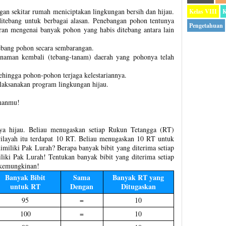
an sekitar rumah meniciptakan lingkungan bersih dan hijau.
Kelas VIII
K
itebang untuk berbagai alasan. Penebangan pohon tentunya
Pengetahuan
ran mengenai banyak pohon yang habis ditebang antara lain
ebang pohon secara sembarangan.
naman kembali (tebang-tanam) daerah yang pohonya telah
hingga pohon-pohon terjaga kelestariannya.
aksanakan program lingkungan hijau.
manmu!
a hijau. Beliau menugaskan setiap Rukun Tetangga (RT)
layah itu terdapat 10 RT. Beliau menugaskan 10 RT untuk
miliki Pak Lurah? Berapa banyak bibit yang diterima setiap
liki Pak Lurah! Tentukan banyak bibit yang diterima setiap
 kemungkinan!
Banyak Bibit
Sama
Banyak RT yang
untuk RT
Dengan
Ditugaskan
95
=
10
100
=
10