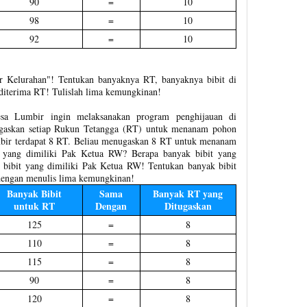
90
=
10
98
=
10
92
=
10
tor Kelurahan"! Tentukan banyaknya RT, banyaknya bibit di
diterima RT! Tulislah lima kemungkinan!
a Lumbir ingin melaksanakan program penghijauan di
ugaskan setiap Rukun Tetangga (RT) untuk menanam pohon
ir terdapat 8 RT. Beliau menugaskan 8 RT untuk menanam
 yang dimiliki Pak Ketua RW? Berapa banyak bibit yang
 bibit yang dimiliki Pak Ketua RW! Tentukan banyak bibit
 dengan menulis lima kemungkinan!
Banyak Bibit
Sama
Banyak RT yang
untuk RT
Dengan
Ditugaskan
125
=
8
110
=
8
115
=
8
90
=
8
120
=
8