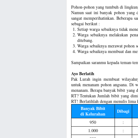
Pohon-pohon yang tumbuh di lingkung
Namun saat ini banyak pohon yang d
sangat memperihatinkan. Beberapa sa
sebagai berikut :
Setiap warga sebaiknya tidak men
Warga sebaiknya melakukan pena
ditebang.
Warga sebaiknya merawat pohon se
Warga sebaiknya membuat dan mel
Sampaikan saranmu kepada teman-te
Ayo Berlatih
Pak Lurah ingin membuat wilayahny
untuk menanam pohon angsana. Di wi
menanam. Berapa banyak bibit yang di
RT? Tentukan Jumlah bibit yang dimi
RT! Berlatihlah dengan menulis lima
Banyak Bibit
Dibagi
di Kelurahan
950
:
1.000
: