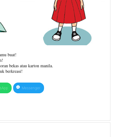
kamu buat!
h!
ran bekas atau karton manila.
uk berkreasi!
sApp
Messenger