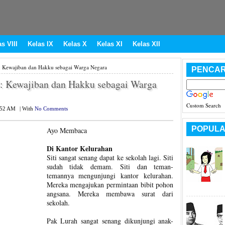
s VIII
Kelas IX
Kelas X
Kelas XI
Kelas XII
: Kewajiban dan Hakku sebagai Warga Negara
PENCAR
: Kewajiban dan Hakku sebagai Warga
Custom Search
:52 AM
|
With
No Comments
POPULA
Ayo Membaca
Di Kantor Kelurahan
Siti sangat senang dapat ke sekolah lagi. Siti
sudah tidak demam. Siti dan teman-
temannya mengunjungi kantor kelurahan.
Mereka mengajukan permintaan bibit pohon
angsana. Mereka membawa surat dari
sekolah.
Pak Lurah sangat senang dikunjungi anak-