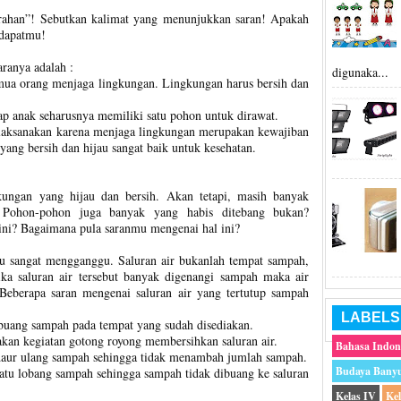
rahan”! Sebutkan kalimat yang menunjukkan saran! Apakah
ndapatmu!
ranya adalah :
digunaka...
ua orang menjaga lingkungan. Lingkungan harus bersih dan
ap anak seharusnya memiliki satu pohon untuk dirawat.
dilaksanakan karena menjaga lingkungan merupakan kewajiban
ang bersih dan hijau sangat baik untuk kesehatan.
ungan yang hijau dan bersih. Akan tetapi, masih banyak
. Pohon-pohon juga banyak yang habis ditebang bukan?
ni? Bagaimana pula saranmu mengenai hal ini?
ntu sangat mengganggu. Saluran air bukanlah tempat sampah,
ika saluran air tersebut banyak digenangi sampah maka air
 Beberapa saran mengenai saluran air yang tertutup sampah
LABELS
uang sampah pada tempat yang sudah disediakan.
dakan kegiatan gotong royong membersihkan saluran air.
Bahasa Indon
aur ulang sampah sehingga tidak menambah jumlah sampah.
Budaya Bany
atu lobang sampah sehingga sampah tidak dibuang ke saluran
Kelas IV
Ke