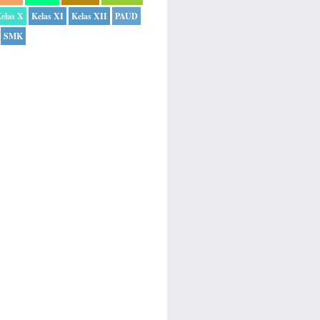
elas X
Kelas XI
Kelas XII
PAUD
SMK