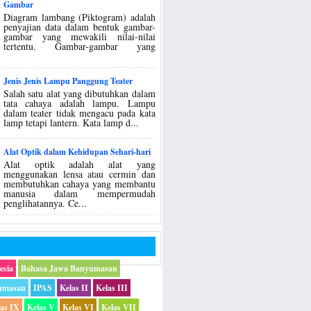
Gambar
Diagram lambang (Piktogram) adalah
penyajian data dalam bentuk gambar-
gambar yang mewakili nilai-nilai
tertentu. Gambar-gambar yang
Jenis Jenis Lampu Panggung Teater
Salah satu alat yang dibutuhkan dalam
tata cahaya adalah lampu. Lampu
dalam teater tidak mengacu pada kata
lamp tetapi lantern. Kata lamp d...
Alat Optik dalam Kehidupan Sehari-hari
Alat optik adalah alat yang
menggunakan lensa atau cermin dan
membutuhkan cahaya yang membantu
manusia dalam mempermudah
penglihatannya. Ce...
esia
Bahasa Jawa Banyumasan
umasan
IPAS
Kelas II
Kelas III
las IX
Kelas V
Kelas VI
Kelas VII