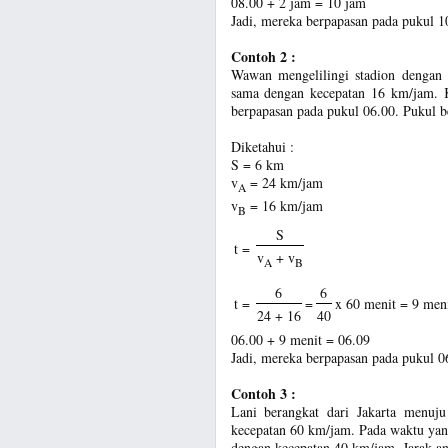
08.00 + 2 jam = 10 jam
Jadi, mereka berpapasan pada pukul 1
Contoh 2 :
Wawan mengelilingi stadion dengan 
sama dengan kecepatan 16 km/jam. K
berpapasan pada pukul 06.00. Pukul b
Diketahui :
S = 6 km
v
= 24 km/jam
A
v
= 16 km/jam
B
S
t =
v
+ v
A
B
6
6
t =
=
x 60 menit = 9 men
24 + 16
40
06.00 + 9 menit = 06.09
Jadi, mereka berpapasan pada pukul 0
Contoh 3 :
Lani berangkat dari Jakarta menu
kecepatan 60 km/jam. Pada waktu yan
dengan kecepatan 40 km/jam. Jarak an