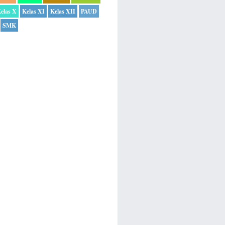
elas X
Kelas XI
Kelas XII
PAUD
SMK