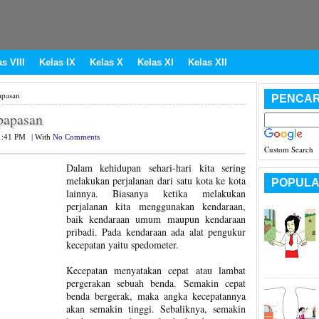
s VIII
Kelas IX
Kelas X
Kelas XI
Kelas XII
apasan
PENCAR
papasan
1:41 PM
|
With
No Comments
Custom Search
Dalam kehidupan sehari-hari kita sering
melakukan perjalanan dari satu kota ke kota
POPULA
lainnya. Biasanya ketika melakukan
perjalanan kita menggunakan kendaraan,
baik kendaraan umum maupun kendaraan
pribadi. Pada kendaraan ada alat pengukur
kecepatan yaitu spedometer.
Kecepatan menyatakan cepat atau lambat
pergerakan sebuah benda. Semakin cepat
benda bergerak, maka angka kecepatannya
akan semakin tinggi. Sebaliknya, semakin