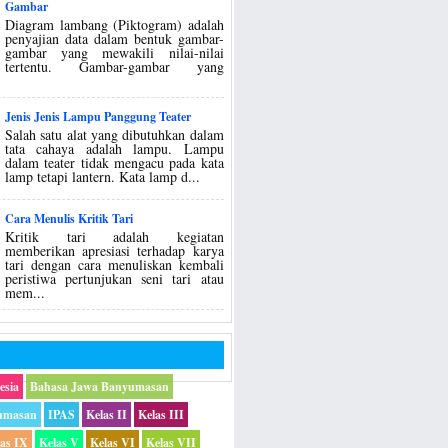
Gambar
Diagram lambang (Piktogram) adalah
penyajian data dalam bentuk gambar-
gambar yang mewakili nilai-nilai
tertentu. Gambar-gambar yang
Jenis Jenis Lampu Panggung Teater
Salah satu alat yang dibutuhkan dalam
tata cahaya adalah lampu. Lampu
dalam teater tidak mengacu pada kata
lamp tetapi lantern. Kata lamp d...
Cara Menulis Kritik Tari
Kritik tari adalah kegiatan
memberikan apresiasi terhadap karya
tari dengan cara menuliskan kembali
peristiwa pertunjukan seni tari atau
mem...
esia
Bahasa Jawa Banyumasan
umasan
IPAS
Kelas II
Kelas III
las IX
Kelas V
Kelas VI
Kelas VII