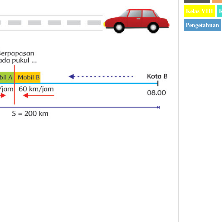
Kelas VIII
K
Pengetahuan