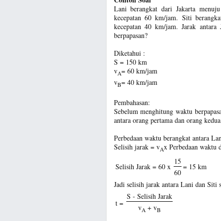
Lani berangkat dari Jakarta menu
kecepatan 60 km/jam. Siti berangk
kecepatan 40 km/jam. Jarak antara
berpapasan?
Diketahui :
S = 150 km
v
= 60 km/jam
A
v
= 40 km/jam
B
Pembahasan:
Sebelum menghitung waktu berpapasan
antara orang pertama dan orang kedua
Perbedaan waktu berangkat antara Lani
Selisih jarak = v
x Perbedaan waktu 
A
15
Selisih Jarak = 60 x
= 15 km
60
Jadi selisih jarak antara Lani dan Sit
S - Selisih Jarak
t =
v
+ v
A
B