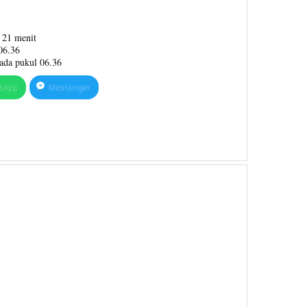
 21 menit
06.36
ada pukul 06.36
sApp
Messenger