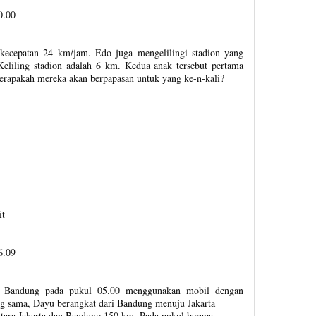
0.00
kecepatan 24 km/jam. Edo juga mengelilingi stadion yang
eliling stadion adalah 6 km. Kedua anak tersebut pertama
erapakah mereka akan berpapasan untuk yang ke-n-kali?
it
6.09
ju Bandung pada pukul 05.00 menggunakan mobil dengan
g sama, Dayu berangkat dari Bandung menuju Jakarta
tara Jakarta dan Bandung 150 km. Pada pukul berapa