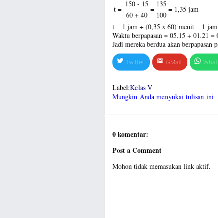
150 - 15
135
t =
=
= 1,35 jam
60 + 40
100
t = 1 jam + (0,35 x 60) menit = 1 jam
Waktu berpapasan = 05.15 + 01.21 = 
Jadi mereka berdua akan berpapasan p
Twitter
GMail
What
Label:
Kelas V
Mungkin Anda menyukai tulisan ini
0 komentar:
Post a Comment
Mohon tidak memasukan link aktif.