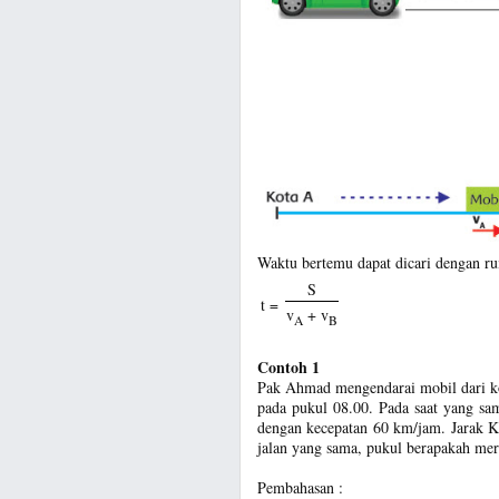
Waktu bertemu dapat dicari dengan r
S
t =
v
+ v
A
B
Contoh 1
Pak Ahmad mengendarai mobil dari k
pada pukul 08.00. Pada saat yang s
dengan kecepatan 60 km/jam. Jarak 
jalan yang sama, pukul berapakah mer
Pembahasan :