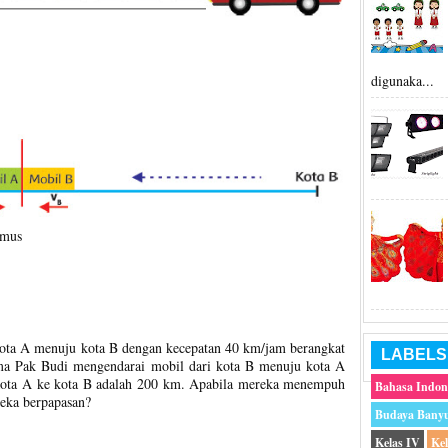
digunaka...
umus
ota A menuju kota B dengan kecepatan 40 km/jam berangkat
LABELS
ama Pak Budi mengendarai mobil dari kota B menuju kota A
Kota A ke kota B adalah 200 km. Apabila mereka menempuh
Bahasa Indon
eka berpapasan?
Budaya Bany
Kelas IV
Ke