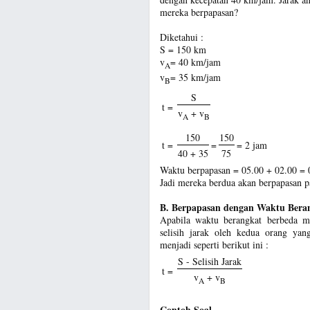
mereka berpapasan?
Diketahui :
S = 150 km
v
= 40 km/jam
A
v
= 35 km/jam
B
S
t =
v
+ v
A
B
150
150
t =
=
= 2 jam
40 + 35
75
Waktu berpapasan = 05.00 + 02.00 = 
Jadi mereka berdua akan berpapasan p
B. Berpapasan dengan Waktu Bera
Apabila waktu berangkat berbeda m
selisih jarak oleh kedua orang ya
menjadi seperti berikut ini :
S - Selisih Jarak
t =
v
+ v
A
B
Contoh Soal