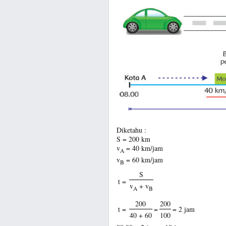
Diketahu :
S = 200 km
v
= 40 km/jam
A
v
= 60 km/jam
B
S
t =
v
+ v
A
B
200
200
t =
=
= 2 jam
40 + 60
100