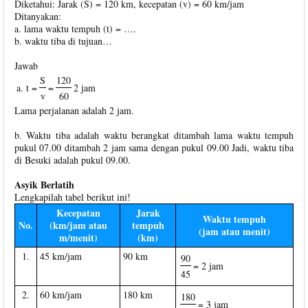
Diketahui: Jarak (S) = 120 km, kecepatan (v) = 60 km/jam
Ditanyakan:
a. lama waktu tempuh (t) = ….
b. waktu tiba di tujuan…
Jawab
S
120
a. t =
=
2 jam
v
60
Lama perjalanan adalah 2 jam.
b. Waktu tiba adalah waktu berangkat ditambah lama waktu tempuh
pukul 07.00 ditambah 2 jam sama dengan pukul 09.00 Jadi, waktu tiba
di Besuki adalah pukul 09.00.
Asyik Berlatih
Lengkapilah tabel berikut ini!
Kecepatan
Jarak
Waktu tempuh
No.
(km/jam atau
tempuh
(jam atau menit)
m/menit)
(km)
1.
45 km/jam
90 km
90
= 2 jam
45
2.
60 km/jam
180 km
180
= 3 jam