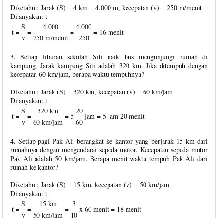
Diketahui: Jarak (S) = 4 km = 4.000 m, kecepatan (v) = 250 m/menit
Ditanyakan: t
S
4.000
4.000
t =
=
=
= 16 menit
v
250 m/menit
250
3. Setiap liburan sekolah Siti naik bus mengunjungi rumah di
kampung. Jarak kampung Siti adalah 320 km. Jika ditempuh dengan
kecepatan 60 km/jam, berapa waktu tempuhnya?
Diketahui: Jarak (S) = 320 km, kecepatan (v) = 60 km/jam
Ditanyakan: t
S
320 km
20
t =
=
= 5
jam = 5 jam 20 menit
v
60 km/jam
60
4. Setiap pagi Pak Ali berangkat ke kantor yang berjarak 15 km dari
rumahnya dengan mengendarai sepeda motor. Kecepatan sepeda motor
Pak Ali adalah 50 km/jam. Berapa menit waktu tempuh Pak Ali dari
rumah ke kantor?
Diketahui: Jarak (S) = 15 km, kecepatan (v) = 50 km/jam
Ditanyakan: t
S
15 km
3
t =
=
=
x 60 menit = 18 menit
v
50 km/jam
10