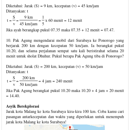
Diketahui: Jarak (S) = 9 km, kecepatan (v) = 45 km/jam
Ditanyakan: t
S
9 km
1
t =
=
=
x 60 menit = 12 menit
v
45 km/jam
5
Jika ayah berangkap pukul 07.35 maka 07.35 + 12 menit = 07.47.
10. Pak Agung mengendarai mobil dari Surabaya ke Ponorogo yang
berjarak 200 km dengan kecepatan 50 km/jam. Ia berangkat pukul
10.20, dan selama perjalanan sempat satu kali beristirahat selama 20
menit untuk sholat Dhuhur. Pukul berapa Pak Agung tiba di Ponorogo?
Diketahui: Jarak (S) = 200 km, kecepatan (v) = 50 km/jam
Ditanyakan: t
S
200 km
t =
=
= 4 jam = 240 menit
v
50 km/jam
Jika Pak Agung berangkat pukul 10.20 maka 10.20 + 4 jam + 20 menit
= 14.40.
Asyik Berekplorasi
Jarak kota Malang ke kota Surabaya kira-kira 100 km. Coba kamu cari
pasangan antarkecepatan dan waktu yang diperlukan untuk menempuh
jarak kota Malang ke kota Surabaya!