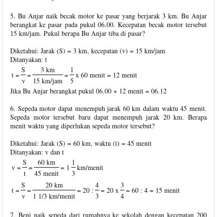
5. Bu Anjar naik becak motor ke pasar yang berjarak 3 km. Bu Anjar
berangkat ke pasar pada pukul 06.00. Kecepatan becak motor tersebut
15 km/jam. Pukul berapa Bu Anjar tiba di pasar?
Diketahui: Jarak (S) = 3 km, kecepatan (v) = 15 km/jam
Ditanyakan: t
S
3 km
1
t =
=
=
x 60 menit = 12 menit
v
15 km/jam
5
Jika Bu Anjar berangkat pukul 06.00 + 12 menit = 06.12
6. Sepeda motor dapat menempuh jarak 60 km dalam waktu 45 menit.
Sepeda motor tersebut baru dapat menempuh jarak 20 km. Berapa
menit waktu yang diperlukan sepeda motor tersebut?
Diketahui: Jarak (S) = 60 km, waktu (t) = 45 menit
Ditanyakan: v dan t
S
60 km
1
v =
=
= 1
km/menit
t
45 menit
3
S
20 km
4
3
t =
=
= 20 :
=
20 x
= 60 : 4 = 15 menit
v
1 1/3 km/menit
3
4
7. Beni naik sepeda dari rumahnya ke sekolah dengan kecepatan 200