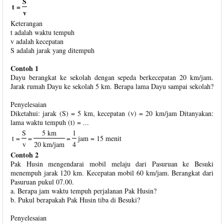
S
t =
v
Keterangan
t adalah waktu tempuh
v adalah kecepatan
S adalah jarak yang ditempuh
Contoh 1
Dayu berangkat ke sekolah dengan sepeda berkecepatan 20 km/jam.
Jarak rumah Dayu ke sekolah 5 km. Berapa lama Dayu sampai sekolah?
Penyelesaian
Diketahui: jarak (S) = 5 km, kecepatan (v) = 20 km/jam Ditanyakan:
lama waktu tempuh (t) = ...
S
5 km
1
t =
=
=
jam = 15 menit
v
20 km/jam
4
Contoh 2
Pak Husin mengendarai mobil melaju dari Pasuruan ke Besuki
menempuh jarak 120 km. Kecepatan mobil 60 km/jam. Berangkat dari
Pasuruan pukul 07.00.
a. Berapa jam waktu tempuh perjalanan Pak Husin?
b. Pukul berapakah Pak Husin tiba di Besuki?
Penyelesaian