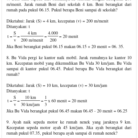
m/menit. Jarak rumah Beni dari sekolah 4 km. Beni berangkat dari
rumah pada pukul 06.15. Pukul berapa Beni sampai di sekolah?
Diketahui: Jarak (S) = 4 km, kecepatan (v) = 200 m/menit
Ditanyakan: t
S
4 km
4.000
t =
=
=
= 20 menit
v
200 m/menit
200
Jika Beni berangkat pukul 06.15 makan 06.15 + 20 menit = 06. 35.
8. Bu Vida pergi ke kantor naik mobil. Jarak rumahnya ke kantor 10
km. Kecepatan mobil yang dikemudikan Bu Vida 30 km/jam. Bu Vida
sampai di kantor pukul 06.45. Pukul berapa Bu Vida berangkat dari
rumah?
Diketahui: Jarak (S) = 10 km, kecepatan (v) = 30 km/jam
Ditanyakan: t
S
10 km
1
t =
=
=
x 60 menit = 20 menit
v
30 km/jam
3
Jika Bu Vida berangkat pukul 06.45 makan 06.45 - 20 menit = 06.25
9. Ayah naik sepeda motor ke rumah nenek yang jaraknya 9 km.
Kecepatan sepeda motor ayah 45 km/jam. Jika ayah berangkat dari
rumah pukul 07.35, pukul berapa ayah sampai di rumah nenek?