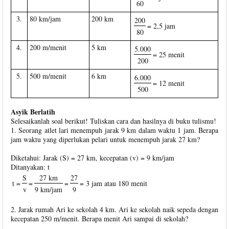
60
3.
80 km/jam
200 km
200
= 2,5 jam
80
4.
200 m/menit
5 km
5.000
= 25 menit
200
5.
500 m/menit
6 km
6.000
= 12 menit
500
Asyik Berlatih
Selesaikanlah soal berikut! Tuliskan cara dan hasilnya di buku tulismu!
1. Seorang atlet lari menempuh jarak 9 km dalam waktu 1 jam. Berapa
jam waktu yang diperlukan pelari untuk menempuh jarak 27 km?
Diketahui: Jarak (S) = 27 km, kecepatan (v) = 9 km/jam
Ditanyakan: t
S
27 km
27
t =
=
=
= 3 jam atau 180 menit
v
9 km/jam
9
2. Jarak rumah Ari ke sekolah 4 km. Ari ke sekolah naik sepeda dengan
kecepatan 250 m/menit. Berapa menit Ari sampai di sekolah?