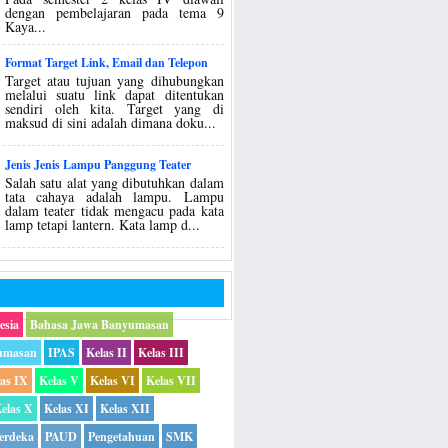
dengan pembelajaran pada tema 9
Kaya...
Format Target Link, Email dan Telepon
Target atau tujuan yang dihubungkan
melalui suatu link dapat ditentukan
sendiri oleh kita. Target yang di
maksud di sini adalah dimana doku...
Jenis Jenis Lampu Panggung Teater
Salah satu alat yang dibutuhkan dalam
tata cahaya adalah lampu. Lampu
dalam teater tidak mengacu pada kata
lamp tetapi lantern. Kata lamp d...
esia
Bahasa Jawa Banyumasan
umasan
IPAS
Kelas II
Kelas III
las IX
Kelas V
Kelas VI
Kelas VII
elas X
Kelas XI
Kelas XII
erdeka
PAUD
Pengetahuan
SMK