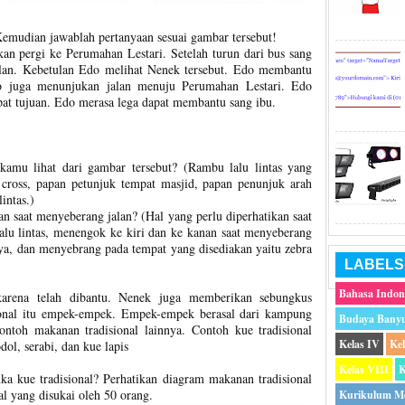
Kemudian jawablah pertanyaan sesuai gambar tersebut!
an pergi ke Perumahan Lestari. Setelah turun dari bus sang
alan. Kebetulan Edo melihat Nenek tersebut. Edo membantu
o juga menunjukan jalan menuju Perumahan Lestari. Edo
at tujuan. Edo merasa lega dapat membantu sang ibu.
kamu lihat dari gambar tersebut? (Rambu lalu lintas yang
a cross, papan petunjuk tempat masjid, papan penunjuk arah
intas.)
an saat menyeberang jalan? (Hal yang perlu diperhatikan saat
alu lintas, menengok ke kiri dan ke kanan saat menyeberang
ya, dan menyebrang pada tempat yang disediakan yaitu zebra
LABELS
Bahasa Indon
arena telah dibantu. Nenek juga memberikan sebungkus
ional itu empek-empek. Empek-empek berasal dari kampung
Budaya Bany
ntoh makanan tradisional lainnya. Contoh kue tradisional
Kelas IV
Ke
ol, serabi, dan kue lapis
Kelas VIII
K
 kue tradisional? Perhatikan diagram makanan tradisional
al yang disukai oleh 50 orang.
Kurikulum M