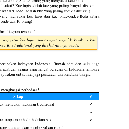
i kelepon?(Ada 25 orang yang menyukai kelepon.)
isukai?(Kue lapis adalah kue yang paling banyak disukai
isukai?(Dodol adalah kue yang paling sedikit disukai.)
 yang menyukai kue lapis dan kue onde-onde?(Beda antara
-onde ada 10 orang)
ari diagram tersebut?
a menyukai kue lapis. Semua anak memiliki kesukaan kue
Semua Kue tradisional yang disukai rasanya manis.
 merupakan kekayaan Indonesia. Rumah adat dan suku juga
an adat dan agama yang sangat beragam di Indonesia lambang
dup rukun untuk menjaga persatuan dan kesatuan bangsa.
p menghargai perbedaan!
Sikap
✔
ak menyukai makanan tradisional
✔
-
an tanpa membeda-bedakan suku
✔
orang tua saat akan meninggalkan rumah
-