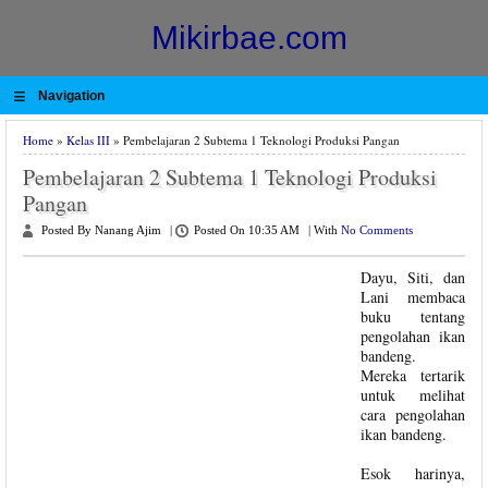
Mikirbae.com
≡
Navigation
Home
»
Kelas III
» Pembelajaran 2 Subtema 1 Teknologi Produksi Pangan
Pembelajaran 2 Subtema 1 Teknologi Produksi
Pangan
Posted By Nanang Ajim
|
Posted On 10:35 AM
|
With
No Comments
Dayu, Siti, dan
Lani membaca
buku tentang
pengolahan ikan
bandeng.
Mereka tertarik
untuk melihat
cara pengolahan
ikan bandeng.
Esok harinya,