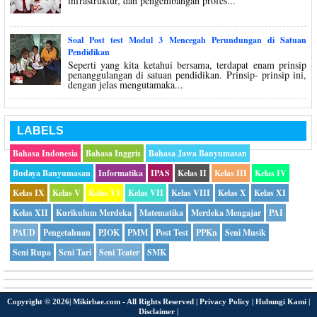
infrastruktur, dan pengembangan profes...
Soal Post test Modul 3 Mencegah Perundungan di Satuan
Pendidikan
Seperti yang kita ketahui bersama, terdapat enam prinsip
penanggulangan di satuan pendidikan. Prinsip- prinsip ini,
dengan jelas mengutamaka...
LABELS
Bahasa Indonesia
Bahasa Inggris
Bahasa Jawa Banyumasan
Budaya Banyumasan
Informatika
IPAS
Kelas II
Kelas III
Kelas IV
Kelas IX
Kelas V
Kelas VI
Kelas VII
Kelas VIII
Kelas X
Kelas XI
Kelas XII
Kurikulum Merdeka
Matematika
Merdeka Mengajar
PAI
PAUD
Pengetahuan
PJOK
PMM
Post Test
PPKn
Seni Musik
Seni Rupa
Seni Tari
Seni Teater
SMK
Copyright ©
2026|
Mikirbae.com
- All Rights Reserved |
Privacy Policy
|
Hubungi Kami
|
Disclaimer
|