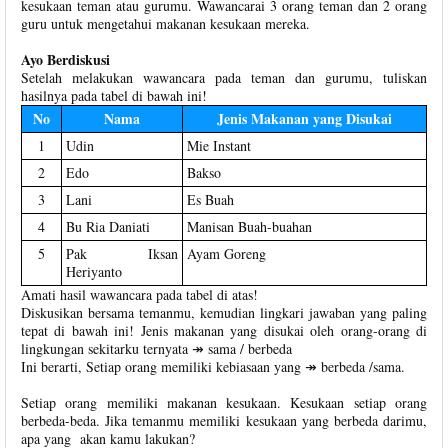
kesukaan teman atau gurumu. Wawancarai 3 orang teman dan 2 orang
guru untuk mengetahui makanan kesukaan mereka.
Ayo Berdiskusi
Setelah melakukan wawancara pada teman dan gurumu, tuliskan
hasilnya pada tabel di bawah ini!
No
Nama
Jenis Makanan yang Disukai
1
Udin
Mie Instant
2
Edo
Bakso
3
Lani
Es Buah
4
Bu Ria Daniati
Manisan Buah-buahan
5
Pak Iksan
Ayam Goreng
Heriyanto
Amati hasil wawancara pada tabel di atas!
Diskusikan bersama temanmu, kemudian lingkari jawaban yang paling
tepat di bawah ini! Jenis makanan yang disukai oleh orang-orang di
lingkungan sekitarku ternyata ↠ sama / berbeda
Ini berarti, Setiap orang memiliki kebiasaan yang ↠ berbeda /sama.
Setiap orang memiliki makanan kesukaan. Kesukaan setiap orang
berbeda-beda. Jika temanmu memiliki kesukaan yang berbeda darimu,
apa yang akan kamu lakukan?