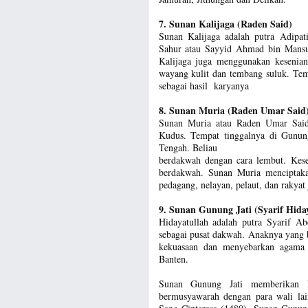
7. Sunan Kalijaga (Raden Said)
Sunan Kalijaga adalah putra Adipa
Sahur atau Sayyid Ahmad bin Mansu
Kalijaga juga menggunakan kesenian
wayang kulit dan tembang suluk. Tem
sebagai hasil karyanya
8. Sunan Muria (Raden Umar Said
Sunan Muria atau Raden Umar Said 
Kudus. Tempat tinggalnya di Gunung
Tengah. Beliau
berdakwah dengan cara lembut. Kese
berdakwah. Sunan Muria menciptak
pedagang, nelayan, pelaut, dan rakyat 
9. Sunan Gunung Jati (Syarif Hida
Hidayatullah adalah putra Syarif 
sebagai pusat dakwah. Anaknya yang
kekuasaan dan menyebarkan agama 
Banten.
Sunan Gunung Jati memberikan k
bermusyawarah dengan para wali l