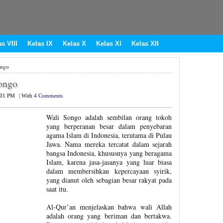
s VIII
Kelas IX
Kelas X
Kelas XI
Kelas XII
ongo
ongo
:01 PM
|
With
4 Comments
Wali Songo adalah sembilan orang tokoh
yang berperanan besar dalam penyebaran
agama Islam di Indonesia, terutama di Pulau
Jawa. Nama mereka tercatat dalam sejarah
bangsa Indonesia, khususnya yang beragama
Islam, karena jasa-jasanya yang luar biasa
dalam membersihkan kepercayaan syirik,
yang dianut oleh sebagian besar rakyat pada
saat itu.
Al-Qur’an menjelaskan bahwa wali Allah
adalah orang yang beriman dan bertakwa.