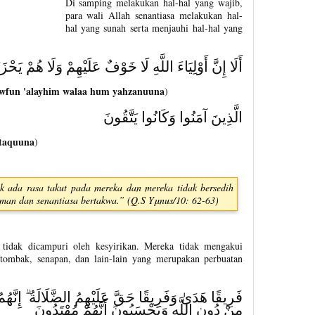
Di samping melakukan hal-hal yang wajib,
para wali Allah senantiasa melakukan hal-
hal yang sunah serta menjauhi hal-hal yang
أَلَا إِنَّ أَوْلِيَاءَ اللَّهِ لَا خَوْفٌ عَلَيْهِمْ وَلَا هُمْ يَحْز
khawfun 'alayhim walaa hum yahzanuuna
)
الَّذِينَ آمَنُوا وَكَانُوا يَتَّقُونَ
ttaquuna
)
dak ada rasa takut pada mereka dan mereka tidak bersedih
riman dan senantiasa bertakwa.” (Q.S Yμnus/10: 62-63)
tidak dicampuri oleh kesyirikan. Mereka tidak mengakui
, tombak, senapan, dan lain-lain yang merupakan perbuatan
فَرِيقًا هَدَىٰ وَفَرِيقًا حَقَّ عَلَيْهِمُ الضَّلَالَةُ ۗ إِنَّهُم
مِنْ دُونِ اللَّهِ وَيَحْسَبُونَ أَنَّهُمْ مُهْتَدُونَ