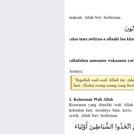
makruh. Allah Swt. berfirman.
َنُونَ
alaa inna awliyaa-a allaahi laa 
(
alladziina aamanuu wakaanuu ya
(
Artinya:
“Ingatlah wali-wali Allah itu, ti
hati. (Yaitu) orang-orang yang be
1. Keimanan Wali Allah
Keimanan yang dimiliki wali Allah 
kekuatan lain, misalnya batu, keris
syirik. Allah Swt. berfirman,
ُ اتَّخَذُوا الشَّيَاطِينَ أَوْلِيَاءَ