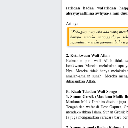
ariiqan hadaa wafariiqan haq
(
alsysyayaathiina awliyaa-a min d
Artinya :
“Sebagian manusia ada yang menda
karena mereka sesungguhnya tela
sementara mereka mengira bahwa m
2. Ketakwaan Wali Allah
Keimanan para wali Allah tidak s
ketakwaan. Mereka melakukan apa ya
Nya. Mereka tidak hanya melakukan 
amalan-amalan sunah. Mereka meng
diharamkan Allah.
B. Kisah Teladan Wali Songo
1. Sunan Gresik (Maulana Malik I
Maulana Malik Ibrahim disebut juga 
Tengah dan wafat di Desa Gapura, Gr
mendakwahkan Islam. Sunan Gresik ba
Ia juga mengajarkan caracara baru be
2. Sunan Ampel (Raden Rahmat)