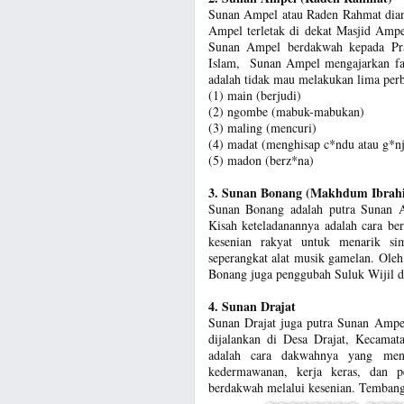
Sunan Ampel atau Raden Rahmat dian
Ampel terletak di dekat Masjid Ampe
Sunan Ampel berdakwah kepada Pra
Islam, Sunan Ampel mengajarkan f
adalah tidak mau melakukan lima perbu
(1) main (berjudi)
(2) ngombe (mabuk-mabukan)
(3) maling (mencuri)
(4) madat (menghisap c*ndu atau g*nj
(5) madon (berz*na)
3. Sunan Bonang (Makhdum Ibrah
Sunan Bonang adalah putra Sunan A
Kisah keteladanannya adalah cara b
kesenian rakyat untuk menarik s
seperangkat alat musik gamelan. Oleh
Bonang juga penggubah Suluk Wijil
4. Sunan Drajat
Sunan Drajat juga putra Sunan Ampel
dijalankan di Desa Drajat, Kecamat
adalah cara dakwahnya yang mene
kedermawanan, kerja keras, dan p
berdakwah melalui kesenian. Tembang