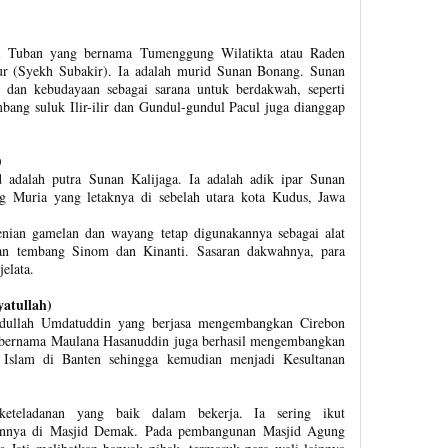
ti Tuban yang bernama Tumenggung Wilatikta atau Raden
r (Syekh Subakir). Ia adalah murid Sunan Bonang. Sunan
 dan kebudayaan sebagai sarana untuk berdakwah, seperti
bang suluk Ilir-ilir dan Gundul-gundul Pacul juga dianggap
)
adalah putra Sunan Kalijaga. Ia adalah adik ipar Sunan
 Muria yang letaknya di sebelah utara kota Kudus, Jawa
nian gamelan dan wayang tetap digunakannya sebagai alat
an tembang Sinom dan Kinanti. Sasaran dakwahnya, para
jelata.
yatullah)
Abdullah Umdatuddin yang berjasa mengembangkan Cirebon
 bernama Maulana Hasanuddin juga berhasil mengembangkan
Islam di Banten sehingga kemudian menjadi Kesultanan
eteladanan yang baik dalam bekerja. Ia sering ikut
ainnya di Masjid Demak. Pada pembangunan Masjid Agung