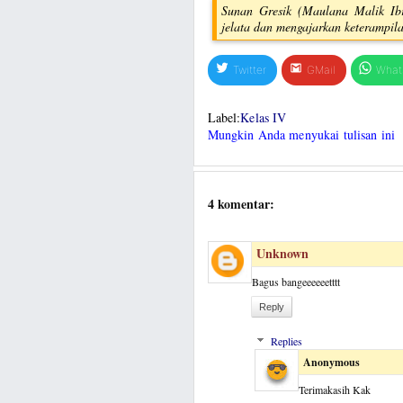
Sunan Gresik (Maulana Malik Ib
jelata dan mengajarkan keterampil
Twitter
GMail
What
Label:
Kelas IV
Mungkin Anda menyukai tulisan ini
4 komentar:
Unknown
Bagus bangeeeeeetttt
Reply
Replies
Anonymous
Terimakasih Kak