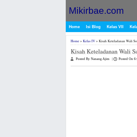
Mikirbae.com
Home
Isi Blog
Kelas VII
Kela
Home
»
Kelas IV
» Kisah Keteladanan Wali S
Kisah Keteladanan Wali S
Posted By Nanang Ajim
|
Posted On 6