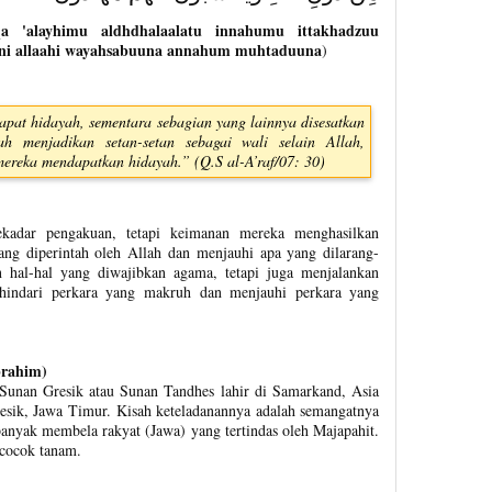
qa 'alayhimu aldhdhalaalatu innahumu ittakhadzuu
uuni allaahi wayahsabuuna annahum muhtaduuna
)
pat hidayah, sementara sebagian yang lainnya disesatkan
h menjadikan setan-setan sebagai wali selain Allah,
ereka mendapatkan hidayah.” (Q.S al-A’raf/07: 30)
ekadar pengakuan, tetapi keimanan mereka menghasilkan
ng diperintah oleh Allah dan menjauhi apa yang dilarang-
hal-hal yang diwajibkan agama, tetapi juga menjalankan
hindari perkara yang makruh dan menjauhi perkara yang
brahim)
Sunan Gresik atau Sunan Tandhes lahir di Samarkand, Asia
esik, Jawa Timur. Kisah keteladanannya adalah semangatnya
nyak membela rakyat (Jawa) yang tertindas oleh Majapahit.
rcocok tanam.