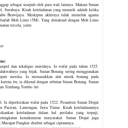
ggap sebagai sesepuh oleh para wali lainnya. Makam Sunan
l, Surabaya. Kisah keteladanan yang menarik adalah ketika
bu Brawijaya. Meskipun akhirnya tidak memeluk agama
alsafah Moh Limo (5M). Yang dimaksud dengan Moh Limo
atan tercela, yaitu:
a)
im)
mpel dan sekaligus muridnya. Ia wafat pada tahun 1525.
erdakwahnya yang bijak. Sunan Bonang sering menggunakan
impati mereka. Ia memasukkan alat musik bonang pada
 karena itu, ia dikenal dengan sebutan Sunan Bonang. Sunan
 dan Tembang Tombo Ati
. Ia diperkirakan wafat pada 1522. Pesantren Sunan Drajat
an Paciran, Lamongan, Jawa Timur. Kisah keteladanannya
kankan keteladanan dalam hal perilaku yang terpuji,
eningkatan kemakmuran masyarakat. Sunan Drajat juga
 Macapat Pangkur disebut sebagai ciptaannya.