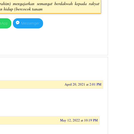
rahim) mengajarkan semangat berdakwah kepada rakyat
an hidup (bercocok tanam
sApp
Messenger
April 20, 2021 at 2:01 PM
May 12, 2022 at 10:19 PM