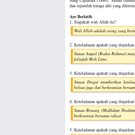
Sang Ciptarasa (1480), Sunan Gunung
dan sejumlah tenaga ahli yang dikirim
Ayo Berlatih
1. Siapakah wali Allah itu?
Wali Allah adalah orang yang beri
2. Keteladanan apakah yang diajarka
Sunan Ampel (Raden Rahmat) menga
falsafah Moh Limo.
3. Keteladanan apakah yang diajarkan
Sunan Drajat memberikan ketelad
beliau juga ikut berkesenian bersam
4. Keteladanan apakah yang diajarka
Sunan Bonang (Makhdum Ibrahim) 
berkesenian bersama rakyat
5. Keteladanan apakah yang diajarkan