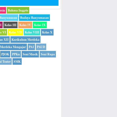
esia
Bahasa Inggris
 Banyumasan
Budaya Banyumasan
II
Kelas III
Kelas IV
Kelas IX
as VI
Kelas VII
Kelas VIII
Kelas X
as XII
Kurikulum Merdeka
Merdeka Mengajar
PAI
PAUD
PJOK
PPKn
Seni Musik
Seni Rupa
i Teater
SMK