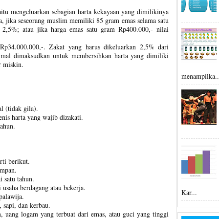
yaitu mengeluarkan sebagian harta kekayaan yang dimilikinya
ya, jika seseorang muslim memiliki 85 gram emas selama satu
n 2,5%; atau jika harga emas satu gram Rp400.000,- nilai
p34.000.000,-. Zakat yang harus dikeluarkan 2,5% dari
māl dimaksudkan untuk membersihkan harta yang dimiliki
r miskin.
menampilka..
.
l (tidak gila).
enis harta yang wajib dizakati.
tahun.
ti berikut.
impan.
 satu tahun.
i usaha berdagang atau bekerja.
Kar...
palawija.
 sapi, dan kerbau.
, uang logam yang terbuat dari emas, atau guci yang tinggi