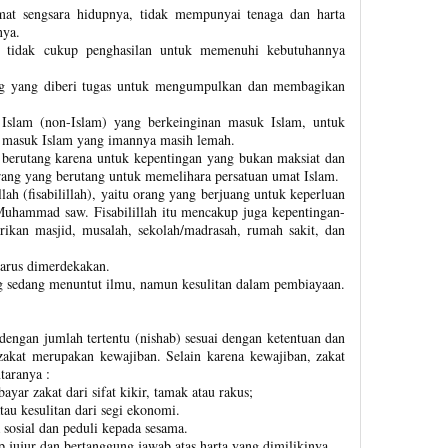
mat sengsara hidupnya, tidak mempunyai tenaga dan harta
nya.
g tidak cukup penghasilan untuk memenuhi kebutuhannya
ang yang diberi tugas untuk mengumpulkan dan membagikan
 Islam (non-Islam) yang berkeinginan masuk Islam, untuk
 masuk Islam yang imannya masih lemah.
 berutang karena untuk kepentingan yang bukan maksiat dan
ang yang berutang untuk memelihara persatuan umat Islam.
ah (fisabilillah), yaitu orang yang berjuang untuk keperluan
uhammad saw. Fisabilillah itu mencakup juga kepentingan-
ikan masjid, musalah, sekolah/madrasah, rumah sakit, dan
arus dimerdekakan.
ng sedang menuntut ilmu, namun kesulitan dalam pembiayaan.
dengan jumlah tertentu (nishab) sesuai dengan ketentuan dan
 zakat merupakan kewajiban. Selain karena kewajiban, zakat
aranya :
ar zakat dari sifat kikir, tamak atau rakus;
u kesulitan dari segi ekonomi.
sosial dan peduli kepada sesama.
jujur dan bertanggung jawab atas harta yang dimilikinya.