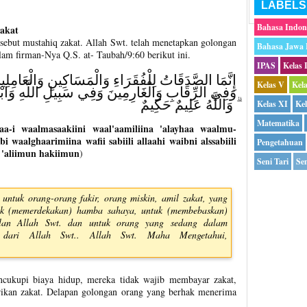
LABELS
Bahasa Indon
akat
sebut mustahiq zakat. Allah Swt. telah menetapkan golongan
Bahasa Jawa
am firman-Nya Q.S. at- Taubah/9:60 berikut ini.
IPAS
Kelas 
إِنَّمَا الصَّدَقَاتُ لِلْفُقَرَاءِ وَالْمَسَاكِينِ وَالْعَامِلِينَ
Kelas V
Kel
وَفِي الرِّقَابِ وَالْغَارِمِينَ وَفِي سَبِيلِ اللَّهِ وَابْن
ۗ وَاللَّهُ عَلِيمٌ حَكِيمٌ
Kelas XI
Kel
Matematika
aa-i waalmasaakiini waal'aamiliina 'alayhaa waalmu-
i waalghaarimiina wafii sabiili allaahi waibni alssabiili
Pengetahuan
u 'aliimun hakiimun
)
Seni Tari
Sen
untuk orang-orang fakir, orang miskin, amil zakat, yang
tuk (memerdekakan) hamba sahaya, untuk (membebaskan)
alan Allah Swt. dan untuk orang yang sedang dalam
n dari Allah Swt.. Allah Swt. Maha Mengetahui,
ukupi biaya hidup, mereka tidak wajib membayar zakat,
rikan zakat. Delapan golongan orang yang berhak menerima