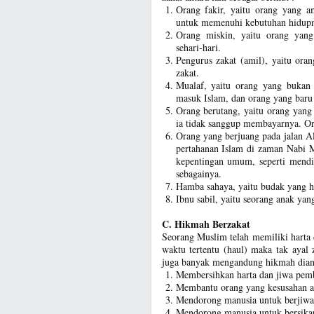
Orang fakir, yaitu orang yang a
untuk memenuhi kebutuhan hidup
Orang miskin, yaitu orang yan
sehari-hari.
Pengurus zakat (amil), yaitu or
zakat.
Mualaf, yaitu orang yang bukan
masuk Islam, dan orang yang baru
Orang berutang, yaitu orang yang
ia tidak sanggup membayarnya. Or
Orang yang berjuang pada jalan All
pertahanan Islam di zaman Nabi M
kepentingan umum, seperti mendir
sebagainya.
Hamba sahaya, yaitu budak yang h
Ibnu sabil, yaitu seorang anak ya
C. Hikmah Berzakat
Seorang Muslim telah memiliki harta 
waktu tertentu (haul) maka tak ayal
juga banyak mengandung hikmah diant
Membersihkan harta dan jiwa pembay
Membantu orang yang kesusahan ata
Mendorong manusia untuk berjiwa 
Mendorong manusia untuk bersikap 