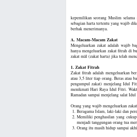
kepemilikan seorang Muslim selama s
sebagian harta tertentu yang wajib di
berhak menerimanya.
A. Macam-Macam Zakat
Mengeluarkan zakat adalah wajib b
hanya mengeluarkan zakat fitrah di b
zakat māl (zakat harta) jika telah men
1. Zakat Fitrah
Zakat fitrah adalah mengeluarkan be
atau 3,5 liter tiap orang. Beras atau
pengumpul zakat) menjelang Idul Fi
menikmati Hari Raya Idul Fitri. Wakt
Ramadan sampai menjelang salat Idul F
Orang yang wajib mengeluarkan zakat f
Beragama Islam, laki-laki dan pere
Memiliki penghasilan yang cukup 
menjadi tanggungan orang tua mer
Orang itu masih hidup sampai akh