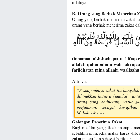
nilainya.
B. Orang yang Berhak Menerima Z
Orang yang berhak menerima zakat di
orang yang berhak menerima zakat dal
 عَلَيْهَا وَالْمُؤَلَّفَةِ قُلُوبُهُمْ
ِ السَّبِيلِ ۖ فَرِيضَةً مِنَ اللَّهِ
innamaa alshshadaqaatu lilfuqar
(
allafati quluubuhum wafii alrriqaab
fariidhatan mina allaahi waallaah
Artinya:
”Sesungguhnya zakat itu hanyalah 
dilunakkan hatinya (mualaf), un
orang yang berhutang, untuk j
perjalanan, sebagai kewajiba
Mahabijaksana.
Golongan Penerima Zakat
Bagi muslim yang tidak mampu menc
sebaliknya, mereka malah harus dibe
zakat antara lain sebagai berikut :