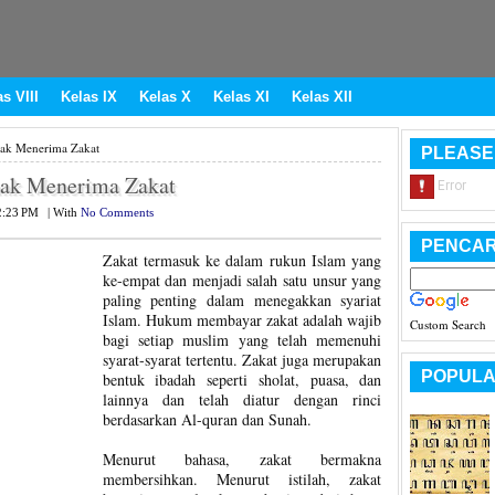
s VIII
Kelas IX
Kelas X
Kelas XI
Kelas XII
hak Menerima Zakat
PLEASE
hak Menerima Zakat
2:23 PM
|
With
No Comments
PENCAR
Zakat termasuk ke dalam rukun Islam yang
ke-empat dan menjadi salah satu unsur yang
paling penting dalam menegakkan syariat
Islam. Hukum membayar zakat adalah wajib
Custom Search
bagi setiap muslim yang telah memenuhi
syarat-syarat tertentu. Zakat juga merupakan
POPULA
bentuk ibadah seperti sholat, puasa, dan
lainnya dan telah diatur dengan rinci
berdasarkan Al-quran dan Sunah.
Menurut bahasa, zakat bermakna
membersihkan. Menurut istilah, zakat