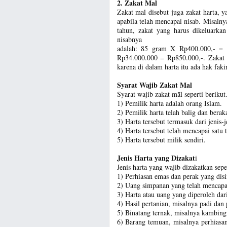
2. Zakat Mal
Zakat mal disebut juga zakat harta, 
apabila telah mencapai nisab. Misaln
tahun, zakat yang harus dikeluarka
nisabnya
adalah: 85 gram X Rp400.000,- = R
Rp34.000.000 = Rp850.000,-. Zakat 
karena di dalam harta itu ada hak faki
Syarat Wajib Zakat Mal
Syarat wajib zakat māl seperti berikut
1) Pemilik harta adalah orang Islam.
2) Pemilik harta telah balig dan beraka
3) Harta tersebut termasuk dari jenis-j
4) Harta tersebut telah mencapai satu 
5) Harta tersebut milik sendiri.
Jenis Harta yang Dizakat
i
Jenis harta yang wajib dizakatkan seper
1) Perhiasan emas dan perak yang dis
2) Uang simpanan yang telah mencapai
3) Harta atau uang yang diperoleh dar
4) Hasil pertanian, misalnya padi dan 
5) Binatang ternak, misalnya kambing,
6) Barang temuan, misalnya perhiasan