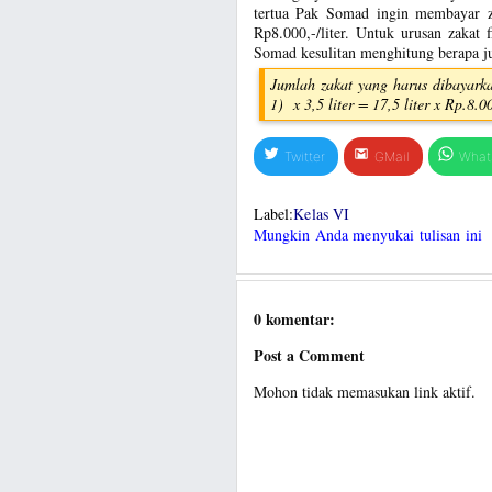
tertua Pak Somad ingin membayar zak
Rp8.000,-/liter. Untuk urusan zaka
Somad kesulitan menghitung berapa j
Jumlah zakat yang harus dibayarka
1) x 3,5 liter = 17,5 liter x Rp.8
Twitter
GMail
What
Label:
Kelas VI
Mungkin Anda menyukai tulisan ini
0 komentar:
Post a Comment
Mohon tidak memasukan link aktif.