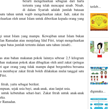
berarti mengeluarkan sebagian dari harta
tertentu yang telah mencapai nisab. Nisab,
terleb...
di dalam Syariah adalah jumlah batasan
atu tahun untuk wajib mengeluarkan zakat. Jadi, zakat itu
keluarkan oleh umat Islam untuk diberikan kepada orang yang
agi umat Islam yang mampu. Kewajiban umat Islam bukan
ulan Ramadan atau menjelang Idul Fitri, tetapi mengeluarkan
capai batas jumlah tertentu dalam satu tahun (nisab)..
ras atau bahan makanan pokok lainnya sebesar 2,5 kilogram
 bahan makanan pokok akan dibagikan oleh amil zakat (petugas
tri agar orang yang tidak mampu dapat bergembira bersama
u membayar zakat fitrah boleh dilakukan mulai tanggal satu
itri.
itrah, yaitu sebagai berikut.
mpuan, sejak usia bayi, anak-anak, atau lanjut usia.
digunaka...
untuk kebutuhan sehari-hari. Zakat fitrah untuk anak-anak
eka.
ir Ramadan.