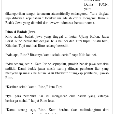
Dunia IUCN,
yaitu
dikategorikan sangat terancam ataucritically endangered, ”satu tingkat
saja dibawah kepunahan.” Berikut ini adalah cerita mengenai Rino si
Badak Jawa yang diambil dari (www.indonesia-bertutur.com).
Rino si Badak Jawa
Rino adalah badak jawa yang tinggal di hutan Ujung Kulon, Jawa
Barat. Rino bersahabat dengan Kila kelinci dan Tupi tupai. Suatu hari,
Kila dan Tupi melihat Rino sedang bersedih.
“Ada apa, Rino? Biasanya kamu selalu ceria,” sapa Kila kelinci.
“Aku sedang sedih. Kata Ridho sepupuku, jumlah badak jawa semakin
sedikit. Kami badak jawa masih sering diincar pemburu liar yang
menyelinap masuk ke hutan. Aku khawatir ditangkap pemburu,” jawab
Rino.
“Kasihan sekali kamu, Rino,” kata Tupi.
“Iya, para pemburu liar itu mengincar cula badak yang katanya
berharga mahal,” lanjut Rino lesu.
“Kamu tenang saja, Rino. Kami berdua akan melindungimu dari