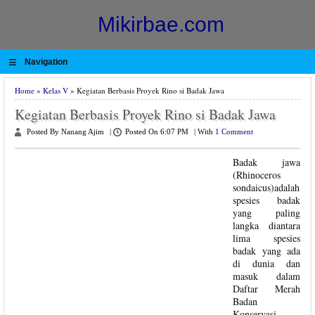
Mikirbae.com
≡
Navigation
Home
»
Kelas V
» Kegiatan Berbasis Proyek Rino si Badak Jawa
Kegiatan Berbasis Proyek Rino si Badak Jawa
Posted By Nanang Ajim
|
Posted On 6:07 PM
|
With
1 Comment
Badak jawa
(Rhinoceros
sondaicus)adalah
spesies badak
yang paling
langka diantara
lima spesies
badak yang ada
di dunia dan
masuk dalam
Daftar Merah
Badan
Konservasi