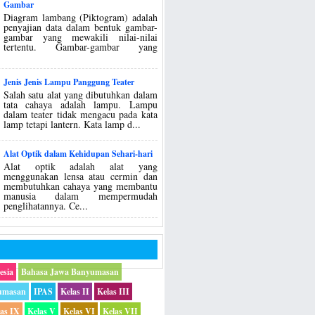
Gambar
Diagram lambang (Piktogram) adalah
penyajian data dalam bentuk gambar-
gambar yang mewakili nilai-nilai
tertentu. Gambar-gambar yang
Jenis Jenis Lampu Panggung Teater
Salah satu alat yang dibutuhkan dalam
tata cahaya adalah lampu. Lampu
dalam teater tidak mengacu pada kata
lamp tetapi lantern. Kata lamp d...
Alat Optik dalam Kehidupan Sehari-hari
Alat optik adalah alat yang
menggunakan lensa atau cermin dan
membutuhkan cahaya yang membantu
manusia dalam mempermudah
penglihatannya. Ce...
esia
Bahasa Jawa Banyumasan
umasan
IPAS
Kelas II
Kelas III
las IX
Kelas V
Kelas VI
Kelas VII