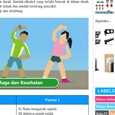
n darah. Jumlah alkohol yang terlalu banyak di dalam darah
i lemah dan mudah terserang penyakit.
p dan seimbang
digunaka...
LABELS
Pantun 2
Bahasa Indon
Budaya Bany
Si Nana mengayuh sepeda
Di dahinya penuh peluh
Kelas IV
Ke