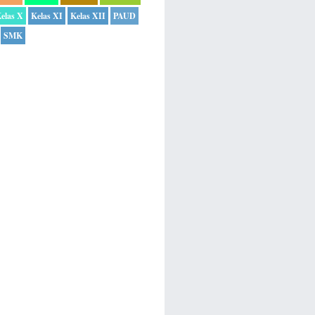
elas X
Kelas XI
Kelas XII
PAUD
SMK