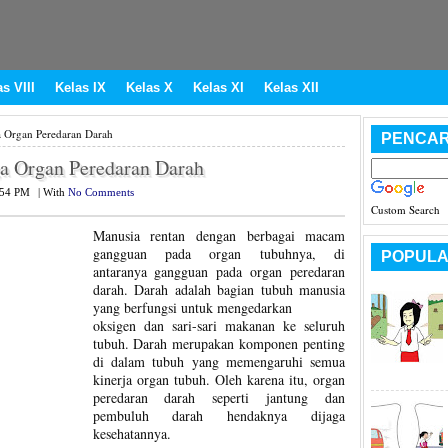
s VIII
Kelas IX
Kelas X
Kelas XI
Kelas XII
 Organ Peredaran Darah
PENCAR
a Organ Peredaran Darah
:54 PM
|
With
No Comments
Custom Search
Manusia rentan dengan berbagai macam
gangguan pada organ tubuhnya, di
POPULA
antaranya gangguan pada organ peredaran
darah. Darah adalah bagian tubuh manusia
yang berfungsi untuk mengedarkan
oksigen dan sari-sari makanan ke seluruh
tubuh. Darah merupakan komponen penting
di dalam tubuh yang memengaruhi semua
kinerja organ tubuh. Oleh karena itu, organ
peredaran darah seperti jantung dan
pembuluh darah hendaknya dijaga
kesehatannya.