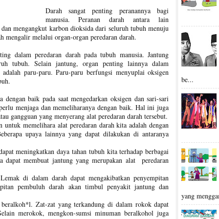
Darah sangat penting peranannya bagi
manusia. Peranan darah antara lain
h dan mengangkut karbon dioksida dari seluruh tubuh menuju
h mengalir melalui organ-organ peredaran darah.
nting dalam peredaran darah pada tubuh manusia. Jantung
uh tubuh. Selain jantung, organ penting lainnya dalam
 adalah paru-paru. Paru-paru berfungsi menyuplai oksigen
be...
buh.
ja dengan baik pada saat mengedarkan oksigen dan sari-sari
perlu menjaga dan memeliharanya dengan baik. Hal ini juga
au gangguan yang menyerang alat peredaran darah tersebut.
n untuk memelihara alat peredaran darah kita adalah dengan
eberapa upaya lainnya yang dapat dilakukan di antaranya
 dapat meningkatkan daya tahan tubuh kita terhadap berbagai
juga dapat membuat jantung yang merupakan alat peredaran
.
 Lemak di dalam darah dapat mengakibatkan penyempitan
pitan pembuluh darah akan timbul penyakit jantung dan
yang mengga
eralkoh*l. Zat-zat yang terkandung di dalam rokok dapat
Selain merokok, mengkon-sumsi minuman beralkohol juga