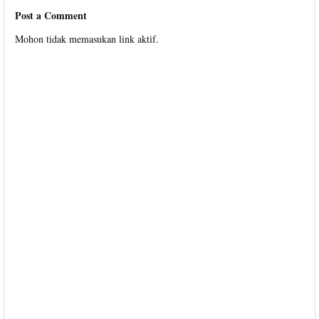
Post a Comment
Mohon tidak memasukan link aktif.