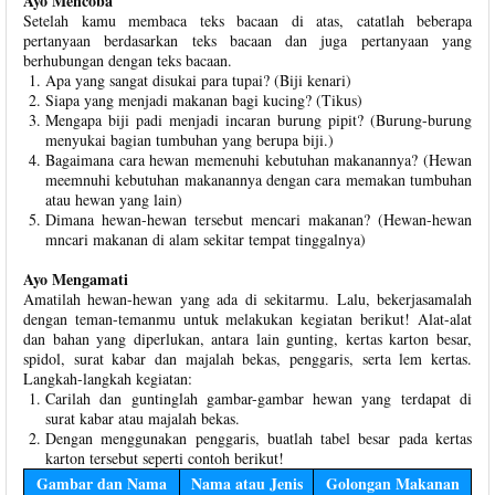
Ayo Mencoba
Setelah kamu membaca teks bacaan di atas, catatlah beberapa
pertanyaan berdasarkan teks bacaan dan juga pertanyaan yang
berhubungan dengan teks bacaan.
Apa yang sangat disukai para tupai? (Biji kenari)
Siapa yang menjadi makanan bagi kucing? (Tikus)
Mengapa biji padi menjadi incaran burung pipit? (Burung-burung
menyukai bagian tumbuhan yang berupa biji.)
Bagaimana cara hewan memenuhi kebutuhan makanannya? (Hewan
meemnuhi kebutuhan makanannya dengan cara memakan tumbuhan
atau hewan yang lain)
Dimana hewan-hewan tersebut mencari makanan? (Hewan-hewan
mncari makanan di alam sekitar tempat tinggalnya)
Ayo Mengamati
Amatilah hewan-hewan yang ada di sekitarmu. Lalu, bekerjasamalah
dengan teman-temanmu untuk melakukan kegiatan berikut! Alat-alat
dan bahan yang diperlukan, antara lain gunting, kertas karton besar,
spidol, surat kabar dan majalah bekas, penggaris, serta lem kertas.
Langkah-langkah kegiatan:
Carilah dan guntinglah gambar-gambar hewan yang terdapat di
surat kabar atau majalah bekas.
Dengan menggunakan penggaris, buatlah tabel besar pada kertas
karton tersebut seperti contoh berikut!
Gambar dan Nama
Nama atau Jenis
Golongan Makanan