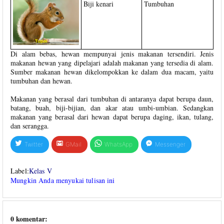
Biji kenari
Tumbuhan
Di alam bebas, hewan mempunyai jenis makanan tersendiri. Jenis
makanan hewan yang dipelajari adalah makanan yang tersedia di alam.
Sumber makanan hewan dikelompokkan ke dalam dua macam, yaitu
tumbuhan dan hewan.
Makanan yang berasal dari tumbuhan di antaranya dapat berupa daun,
batang, buah, biji-bijian, dan akar atau umbi-umbian. Sedangkan
makanan yang berasal dari hewan dapat berupa daging, ikan, tulang,
dan serangga.
Twitter
GMail
WhatsApp
Messenger
Label:
Kelas V
Mungkin Anda menyukai tulisan ini
0 komentar: