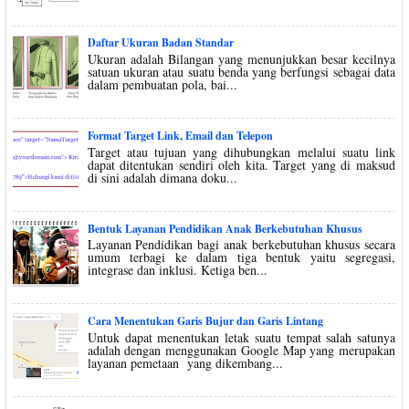
Daftar Ukuran Badan Standar
Ukuran adalah Bilangan yang menunjukkan besar kecilnya
satuan ukuran atau suatu benda yang berfungsi sebagai data
dalam pembuatan pola, bai...
Format Target Link, Email dan Telepon
Target atau tujuan yang dihubungkan melalui suatu link
dapat ditentukan sendiri oleh kita. Target yang di maksud
di sini adalah dimana doku...
Bentuk Layanan Pendidikan Anak Berkebutuhan Khusus
Layanan Pendidikan bagi anak berkebutuhan khusus secara
umum terbagi ke dalam tiga bentuk yaitu segregasi,
integrase dan inklusi. Ketiga ben...
Cara Menentukan Garis Bujur dan Garis Lintang
Untuk dapat menentukan letak suatu tempat salah satunya
adalah dengan menggunakan Google Map yang merupakan
layanan pemetaan yang dikembang...