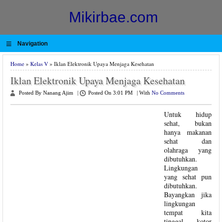
Mikirbae.com
≡
Navigation
Home
»
Kelas V
» Iklan Elektronik Upaya Menjaga Kesehatan
Iklan Elektronik Upaya Menjaga Kesehatan
Posted By Nanang Ajim
|
Posted On 3:01 PM
|
With
No Comments
Untuk hidup
sehat, bukan
hanya makanan
sehat dan
olahraga yang
dibutuhkan.
Lingkungan
yang sehat pun
dibutuhkan.
Bayangkan jika
lingkungan
tempat kita
tinggal kotor