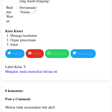
yang masih bengong)
Budi
:
(bersamaan)
dan
“Sialan.....”
Waw
an
Kata Kunci
Menjaga kesehatan
Organ pencernaan
Sehat
Twitter
GMail
WhatsApp
Messenger
Label:
Kelas V
Mungkin Anda menyukai tulisan ini
0 komentar:
Post a Comment
Mohon tidak memasukan link aktif.