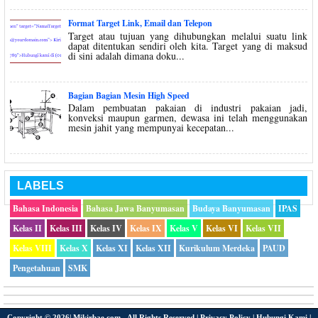
Format Target Link, Email dan Telepon
Target atau tujuan yang dihubungkan melalui suatu link
dapat ditentukan sendiri oleh kita. Target yang di maksud
di sini adalah dimana doku...
Bagian Bagian Mesin High Speed
Dalam pembuatan pakaian di industri pakaian jadi,
konveksi maupun garmen, dewasa ini telah menggunakan
mesin jahit yang mempunyai kecepatan...
LABELS
Bahasa Indonesia
Bahasa Jawa Banyumasan
Budaya Banyumasan
IPAS
Kelas II
Kelas III
Kelas IV
Kelas IX
Kelas V
Kelas VI
Kelas VII
Kelas VIII
Kelas X
Kelas XI
Kelas XII
Kurikulum Merdeka
PAUD
Pengetahuan
SMK
Copyright ©
2026|
Mikirbae.com
- All Rights Reserved |
Privacy Policy
|
Hubungi Kami
|