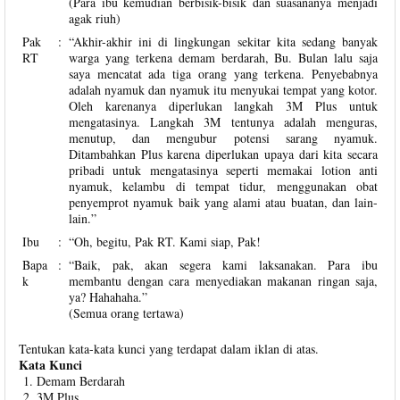
(Para ibu kemudian berbisik-bisik dan suasananya menjadi
agak riuh)
Pak
:
“Akhir-akhir ini di lingkungan sekitar kita sedang banyak
RT
warga yang terkena demam berdarah, Bu. Bulan lalu saja
saya mencatat ada tiga orang yang terkena. Penyebabnya
adalah nyamuk dan nyamuk itu menyukai tempat yang kotor.
Oleh karenanya diperlukan langkah 3M Plus untuk
mengatasinya. Langkah 3M tentunya adalah menguras,
menutup, dan mengubur potensi sarang nyamuk.
Ditambahkan Plus karena diperlukan upaya dari kita secara
pribadi untuk mengatasinya seperti memakai lotion anti
nyamuk, kelambu di tempat tidur, menggunakan obat
penyemprot nyamuk baik yang alami atau buatan, dan lain-
lain.”
Ibu
:
“Oh, begitu, Pak RT. Kami siap, Pak!
Bapa
:
“Baik, pak, akan segera kami laksanakan. Para ibu
k
membantu dengan cara menyediakan makanan ringan saja,
ya? Hahahaha.”
(Semua orang tertawa)
Tentukan kata-kata kunci yang terdapat dalam iklan di atas.
Kata Kunci
Demam Berdarah
3M Plus