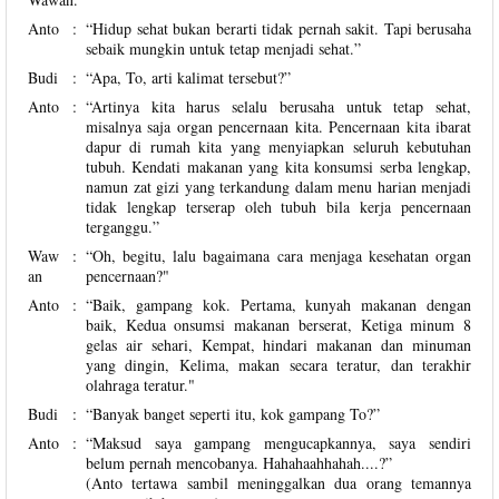
Anto
:
“Hidup sehat bukan berarti tidak pernah sakit. Tapi berusaha
sebaik mungkin untuk tetap menjadi sehat.”
Budi
:
“Apa, To, arti kalimat tersebut?”
Anto
:
“Artinya kita harus selalu berusaha untuk tetap sehat,
misalnya saja organ pencernaan kita. Pencernaan kita ibarat
dapur di rumah kita yang menyiapkan seluruh kebutuhan
tubuh. Kendati makanan yang kita konsumsi serba lengkap,
namun zat gizi yang terkandung dalam menu harian menjadi
tidak lengkap terserap oleh tubuh bila kerja pencernaan
terganggu.”
Waw
:
“Oh, begitu, lalu bagaimana cara menjaga kesehatan organ
an
pencernaan?"
Anto
:
“Baik, gampang kok. Pertama, kunyah makanan dengan
baik, Kedua onsumsi makanan berserat, Ketiga minum 8
gelas air sehari, Kempat, hindari makanan dan minuman
yang dingin, Kelima, makan secara teratur, dan terakhir
olahraga teratur."
Budi
:
“Banyak banget seperti itu, kok gampang To?”
Anto
:
“Maksud saya gampang mengucapkannya, saya sendiri
belum pernah mencobanya. Hahahaahhahah....?”
(Anto tertawa sambil meninggalkan dua orang temannya