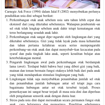
Carnegie Ask Force (1994) dalam Jalal F.(2002) menyebutkan perlunya
pendidikan usia dini sebagai berikut:
Perkembangan otak anak sebelum usia satu tahun lebih cepat dan
ekstensif dari yang diketahui sebelumnya. Walaupun pembentuk¬an
sel otak telah lengkap sebelum anak dahir tetapi kematangan otak
terus berlangsung sesudah anak lahir.
Perkembangan otak sangat dipe¬ngaruhi oleh lingkungan dari yang
diketahui sebelumnya. Gizi yang tidak layak pada masa kehamilan
dan tahun pertama kelahiran secara serius mempengaruhi
perkembang¬an otak anak dan dapat menyebab¬kan kecacatan pada
syaraf dan pada tingkah laku anak, seperti kesulitan belajar atau
keterbelakangan mental.
Pengaruh lingkungan awal pada perkembangan otak berdampak
lama (awet). Terdapat bukti bahwa bayi yang diberi gizi yang baik,
mainan dan teman bermain fungsi otaknya lebih baik dari pada anak
yang tidak mendapatkan stimulasi lingkungan yang baik.
Lingkungan tidak saja menyebabkan penambahan jumlah sel otak
dan penambahan jumlah hubungan antar sel tetapi juga cara
bagaimana hubungan antar set otak tersebut terjadi. Proses
pemerkayaan ini sangat besar terjadi di masa usia dini dan diperluas
oleh pengalaman sensorik anak dengan dunia luar.
Stress pada usia dini dapat merusakkan secara permanen fungsi otak
anak, cara belajarnya dan memorinya. Penelitian sebelumnya