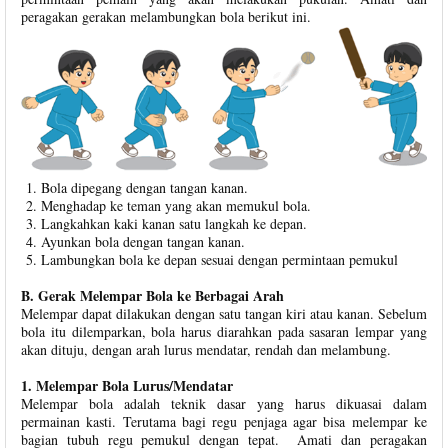
peragakan gerakan melambungkan bola berikut ini.
Bola dipegang dengan tangan kanan.
Menghadap ke teman yang akan memukul bola.
Langkahkan kaki kanan satu langkah ke depan.
Ayunkan bola dengan tangan kanan.
Lambungkan bola ke depan sesuai dengan permintaan pemukul
B. Gerak Melempar Bola ke Berbagai Arah
Melempar dapat dilakukan dengan satu tangan kiri atau kanan. Sebelum
bola itu dilemparkan, bola harus diarahkan pada sasaran lempar yang
akan dituju, dengan arah lurus mendatar, rendah dan melambung.
1. Melempar Bola Lurus/Mendatar
Melempar bola adalah teknik dasar yang harus dikuasai dalam
permainan kasti. Terutama bagi regu penjaga agar bisa melempar ke
bagian tubuh regu pemukul dengan tepat. Amati dan peragakan