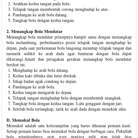
Arahkan kedua tangan pada bola.
Telapak tangan membentuk corong menghadap ke atas.
Pandangan ke arah bola datang.
Tangkap bola dengan kedua tangan.
2. Menangkap Bola Mendatar
Menangkap bola mendatar prinsipnya hampir sama dengan menangkap
bola melambung, perbedaannya posisi telapak tangan menghadap ke
depan, pada saat perkenanan bola langsung menutup telapak tangan dan
menarik sedikit ke arah dada agar benturan dengan bola dapat
dikurangi.Amati dan peragakan gerakan menangkap bola mendatar
berikut ini.
Menghadap ke arah bola datang.
Kedua kaki dibuka dan lutut ditekuk.
Sikap badan agak condong ke depan.
Pandangan ke arah bola.
Kedua tangan mengarah ke depan.
Telapak tangan menghadap bola dengan membentuk mangkuk.
Tangkap bola dengan kedua tangan. Lalu genggam dengan jari.
Setelah bola tertangkap, tarik ke arah dada dengan menekuk siku.
D. Memukul Bola
Memukul adalah satu keterampilan yang harus dikuasai pemain kasti.
Setiap pemain harus bisa memukul bola dengan berbagai cara. Pukullah
bola sejauhjauhnya agar regu penjaga sulit atau tidak bisa