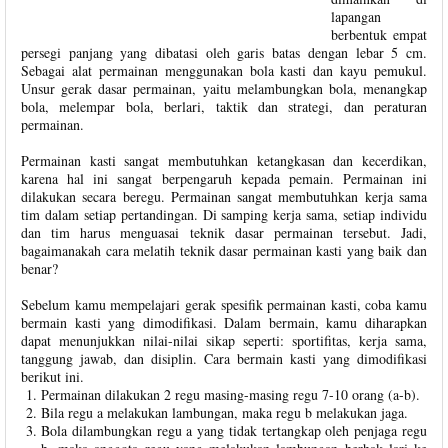
lapangan
berbentuk empat
persegi panjang yang dibatasi oleh garis batas dengan lebar 5 cm.
Sebagai alat permainan menggunakan bola kasti dan kayu pemukul.
Unsur gerak dasar permainan, yaitu melambungkan bola, menangkap
bola, melempar bola, berlari, taktik dan strategi, dan peraturan
permainan.
Permainan kasti sangat membutuhkan ketangkasan dan kecerdikan,
karena hal ini sangat berpengaruh kepada pemain. Permainan ini
dilakukan secara beregu. Permainan sangat membutuhkan kerja sama
tim dalam setiap pertandingan. Di samping kerja sama, setiap individu
dan tim harus menguasai teknik dasar permainan tersebut. Jadi,
bagaimanakah cara melatih teknik dasar permainan kasti yang baik dan
benar?
Sebelum kamu mempelajari gerak spesifik permainan kasti, coba kamu
bermain kasti yang dimodifikasi. Dalam bermain, kamu diharapkan
dapat menunjukkan nilai-nilai sikap seperti: sportifitas, kerja sama,
tanggung jawab, dan disiplin. Cara bermain kasti yang dimodifikasi
berikut ini.
Permainan dilakukan 2 regu masing-masing regu 7-10 orang (a-b).
Bila regu a melakukan lambungan, maka regu b melakukan jaga.
Bola dilambungkan regu a yang tidak tertangkap oleh penjaga regu