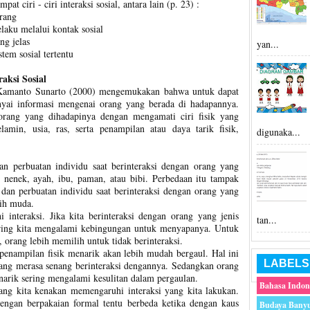
 ciri - ciri interaksi sosial, antara lain (p. 23) :
orang
laku melalui kontak sosial
g jelas
yan...
tem sosial tertentu
aksi Sosial
h Kamanto Sunarto (2000) mengemukakan bahwa untuk dapat
nyai informasi mengenai orang yang berada di hadapannya.
rang yang dihadapinya dengan mengamati ciri fisik yang
kelamin, usia, ras, serta penampilan atau daya tarik fisik,
digunaka...
an perbuatan individu saat berinteraksi dengan orang yang
, nenek, ayah, ibu, paman, atau bibi. Perbedaan itu tampak
dan perbuatan individu saat berinteraksi dengan orang yang
bih muda.
 interaksi. Jika kita berinteraksi dengan orang yang jenis
tan...
sering kita mengalami kebingungan untuk menyapanya. Untuk
, orang lebih memilih untuk tidak berinteraksi.
penampilan fisik menarik akan lebih mudah bergaul. Hal ini
LABELS
ang merasa senang berinteraksi dengannya. Sedangkan orang
narik sering mengalami kesulitan dalam pergaulan.
Bahasa Indon
ng kita kenakan memengaruhi interaksi yang kita lakukan.
engan berpakaian formal tentu berbeda ketika dengan kaus
Budaya Bany