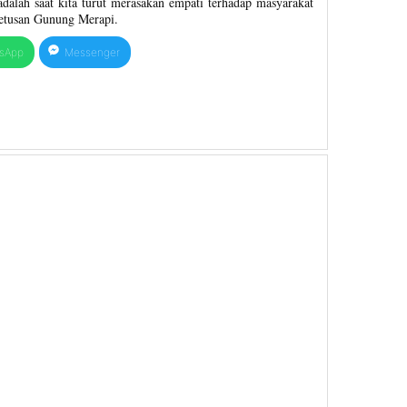
dalah saat kita turut merasakan empati terhadap masyarakat
etusan Gunung Merapi.
sApp
Messenger