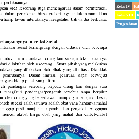
al perlakuannya.
Kelas IV
Ke
pkan oleh seseorang juga memengaruhi dalam berinteraksi.
n dalam percakapan biasanya berfungsi untuk menunjukkan
Kelas VIII
K
berharap lawan interaksinya mengetahui bahwa dia berkuasa,
Pengetahuan
rlangsungnya Interaksi Sosial
nteraksi sosial berlangsung dengan didasari oleh beberapa
a untuk meniru tindakan orang lain sebagai tokoh idealnya.
sadari dilakukan oleh seseorang. Suatu pihak yang melakukan
indakan yang dilakukan oleh pihak yang diimitasi. Dia tidak
n peniruannya. Dalam imitasi, peniruan dapat berwujud
an gaya hidup pihak yang ditiru.
ruh pandangan seseorang kepada orang lain dengan cara
ut mengikuti pandangan/pengaruh tersebut tanpa berpikir
kan oleh orang yang berwibawa, mempunyai pengaruh besar,
ontoh sugesti salah satunya adalah obat yang harganya mahal
ianggap pasti manjur menyembuhkan penyakit. Anggapan
g muncul akibat harga obat yang mahal dan embel-embel