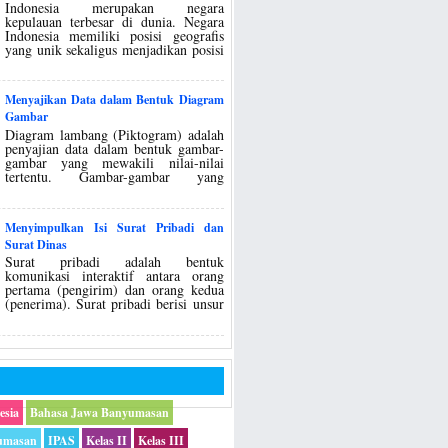
Indonesia merupakan negara
kepulauan terbesar di dunia. Negara
Indonesia memiliki posisi geografis
yang unik sekaligus menjadikan posisi
Menyajikan Data dalam Bentuk Diagram
Gambar
Diagram lambang (Piktogram) adalah
penyajian data dalam bentuk gambar-
gambar yang mewakili nilai-nilai
tertentu. Gambar-gambar yang
Menyimpulkan Isi Surat Pribadi dan
Surat Dinas
Surat pribadi adalah bentuk
komunikasi interaktif antara orang
pertama (pengirim) dan orang kedua
(penerima). Surat pribadi berisi unsur
esia
Bahasa Jawa Banyumasan
umasan
IPAS
Kelas II
Kelas III