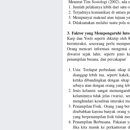
Menurut Tim Sosiologi (2002), ada empat
Jumlah pelakunya lebih dari satu 
Terjadinya komunikasi di antara pe
Mempunyai maksud atau tujuan yan
Dilaksanakan melalui suatu pola sis
3. Faktor yang Mempengaruhi Inter
Karp dan Yoels seperti dikutip ole
berinteraksi, seseorang perlu mempu
Orang mencari informasi mengenai o
diwarisi sejak lahir, seperti jenis 
penampilan busana, dan percakapan'
Usia. Terdapat perbedaan sikap d
dianggap lebih tua, seperti kakek
ketika dibandingkan dengan sikap 
sebaya atau dengan orang yang le
Jenis kelamin sangat memengaruhi
kelaminnya tidak jelas (waria), 
menghindari kesulitan interaksi itu
Penampilan Fisik. Orang yang ber
disebabkan karena banyak orang y
yang berpenampilan fisik tidak me
Penampilan Berbusana. Pakaian ya
Jika kita masuk ke perkantoran d