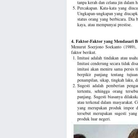
tanpa kerah dan celana jin dalam h
Percakapan. Kata-kata yang diuca
Ungkapan-ungkapan yang diucapka
status orang yang berbicara. Dia 
kaya, atau mempunyai prestise.
4. Faktor-Faktor yang Mendasari Be
Menurut Soerjono Soekanto (1989), i
faktor berikut.
Imitasi adalah tindakan atau usah
Imitasi cenderung secara tidak di
imitasi akan meniru sama persis t
berpikir panjang tentang tujua
penampilan, sikap, tingkah laku, d
Sugesti adalah pemberian penga
tertentu, sehingga orang terseb
panjang. Sugesti biasanya dilaku
atau terkenal dalam masyarakat. C
yang merupakan produk impor d
tersebut merupakan sugesti yan
produk luar negeri.