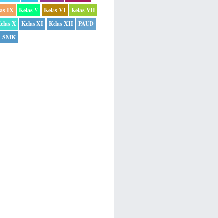
las IX
Kelas V
Kelas VI
Kelas VII
elas X
Kelas XI
Kelas XII
PAUD
SMK