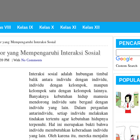
s VIII
Kelas IX
Kelas X
Kelas XI
Kelas XII
or yang Mempengaruhi Interaksi Sosial
PENCAR
tor yang Mempengaruhi Interaksi Sosial
:39 PM
|
With
No Comments
Custom Search
Interaksi sosial adalah hubungan timbal
balik antara individu dengan individu,
POPULA
individu dengan kelompok, maupun
kelompok satu dengan kelompok lainnya.
Banyaknya kebutuhan hidup manusia
mendorong individu satu bergaul dengan
individu yang lain. Dalam pergaulan
antarindividu, setiap individu melakukan
tindakan tertentu agar kebutuhan hidupnya
terpenuhi. Hal ini merupakan bukti bahwa
individu membutuhkan keberadaan individu
yang lain. Oleh karena itu, mereka menjalin