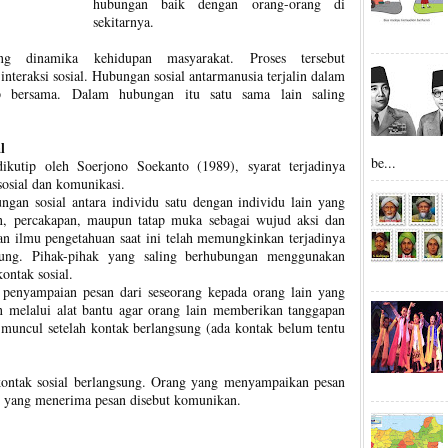
hubungan baik dengan orang-orang di
sekitarnya.
ng dinamika kehidupan masyarakat. Proses tersebut
interaksi sosial. Hubungan sosial antarmanusia terjalin dalam
 bersama. Dalam hubungan itu satu sama lain saling
l
be...
dikutip oleh Soerjono Soekanto (1989), syarat terjadinya
sosial dan komunikasi.
gan sosial antara individu satu dengan individu lain yang
han, percakapan, maupun tatap muka sebagai wujud aksi dan
an ilmu pengetahuan saat ini telah memungkinkan terjadinya
gsung. Pihak-pihak yang saling berhubungan menggunakan
ontak sosial.
penyampaian pesan dari seseorang kepada orang lain yang
 melalui alat bantu agar orang lain memberikan tanggapan
 muncul setelah kontak berlangsung (ada kontak belum tentu
 kontak sosial berlangsung. Orang yang menyampaikan pesan
g yang menerima pesan disebut komunikan.