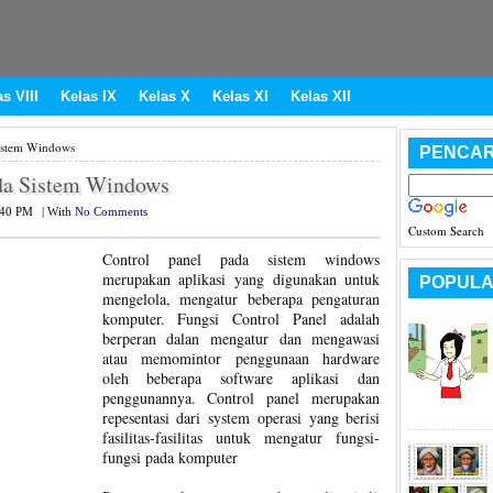
s VIII
Kelas IX
Kelas X
Kelas XI
Kelas XII
Sistem Windows
PENCAR
ada Sistem Windows
:40 PM
|
With
No Comments
Custom Search
Control panel pada sistem windows
merupakan aplikasi yang digunakan untuk
POPULA
mengelola, mengatur beberapa pengaturan
komputer. Fungsi Control Panel adalah
berperan dalan mengatur dan mengawasi
atau memomintor penggunaan hardware
oleh beberapa software aplikasi dan
penggunannya. Control panel merupakan
repesentasi dari system operasi yang berisi
fasilitas-fasilitas untuk mengatur fungsi-
fungsi pada komputer