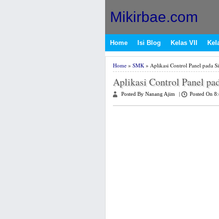
Mikirbae.com
Home
Isi Blog
Kelas VII
Kela
Home
»
SMK
» Aplikasi Control Panel pada 
Aplikasi Control Panel p
Posted By Nanang Ajim
|
Posted On 8