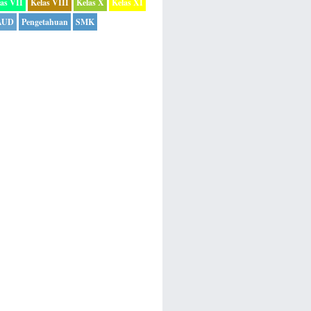
as VII
Kelas VIII
Kelas X
Kelas XI
AUD
Pengetahuan
SMK