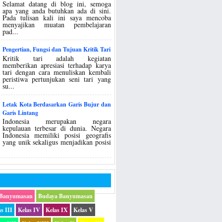
Selamat datang di blog ini, semoga
apa yang anda butuhkan ada di sini.
Pada tulisan kali ini saya mencoba
menyajikan muatan pembelajaran
pad...
Pengertian, Fungsi dan Tujuan Kritik Tari
Kritik tari adalah kegiatan
memberikan apresiasi terhadap karya
tari dengan cara menuliskan kembali
peristiwa pertunjukan seni tari yang
su...
Letak Kota Berdasarkan Garis Bujur dan
Garis Lintang
Indonesia merupakan negara
kepulauan terbesar di dunia. Negara
Indonesia memiliki posisi geografis
yang unik sekaligus menjadikan posisi
 Banyumasan
Budaya Banyumasan
s III
Kelas IV
Kelas IX
Kelas V