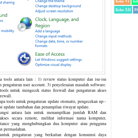
Kelas VI
Kel
Kelas XII
P
pa tools antara lain : 1) review status komputer dan isu-isu
n pengaturan user account. 3) penyelesaian masalah software.
tools untuk mengecek status firewall dan pengaturan akses
irewall.
apa tools untuk pengaturan update otomatis, pengecekan up-­
lasi update tambahan dan penampilan riwayat update.
fungsi antara lain untuk menampilkan jumlah RAM dan
 akses secara remote, melihat informasi nama komputer,
istance yang menghubungkan dua komputer atau pengguna
an permaslahan.
untuk pengaturan yang berkaitan dengan konsumsi daya