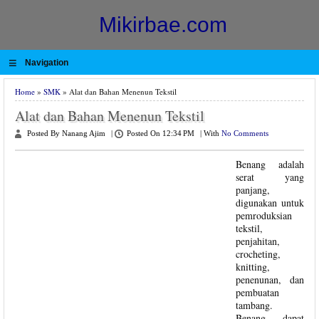
Mikirbae.com
≡
Navigation
Home
»
SMK
» Alat dan Bahan Menenun Tekstil
Alat dan Bahan Menenun Tekstil
Posted By Nanang Ajim
|
Posted On 12:34 PM
|
With
No Comments
Benang adalah
serat yang
panjang,
digunakan untuk
pemroduksian
tekstil,
penjahitan,
crocheting,
knitting,
penenunan, dan
pembuatan
tambang.
Benang dapat