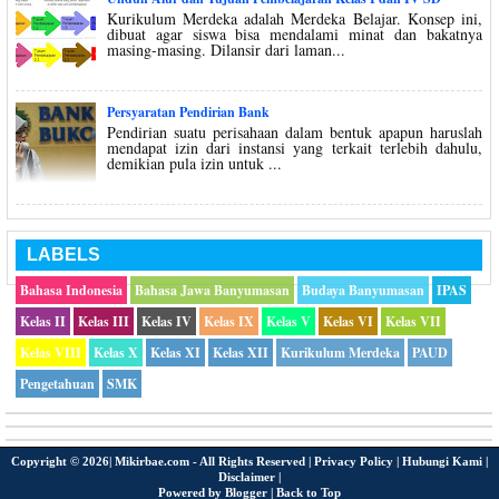
Kurikulum Merdeka adalah Merdeka Belajar. Konsep ini,
dibuat agar siswa bisa mendalami minat dan bakatnya
masing-masing. Dilansir dari laman...
Persyaratan Pendirian Bank
Pendirian suatu perisahaan dalam bentuk apapun haruslah
mendapat izin dari instansi yang terkait terlebih dahulu,
demikian pula izin untuk ...
LABELS
Bahasa Indonesia
Bahasa Jawa Banyumasan
Budaya Banyumasan
IPAS
Kelas II
Kelas III
Kelas IV
Kelas IX
Kelas V
Kelas VI
Kelas VII
Kelas VIII
Kelas X
Kelas XI
Kelas XII
Kurikulum Merdeka
PAUD
Pengetahuan
SMK
Copyright ©
2026|
Mikirbae.com
- All Rights Reserved |
Privacy Policy
|
Hubungi Kami
|
Disclaimer
|
Powered by
Blogger
|
Back to Top