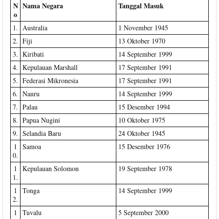
N
Nama Negara
Tanggal Masuk
o
1.
Australia
1 November 1945
2.
Fiji
13 Oktober 1970
3.
Kiribati
14 September 1999
4.
Kepulauan Marshall
17 September 1991
5.
Federasi Mikronesia
17 September 1991
6.
Nauru
14 September 1999
7.
Palau
15 Desember 1994
8.
Papua Nugini
10 Oktober 1975
9.
Selandia Baru
24 Oktober 1945
1
Samoa
15 Desember 1976
0.
1
Kepulauan Solomon
19 September 1978
1.
1
Tonga
14 September 1999
2.
1
Tuvalu
5 September 2000