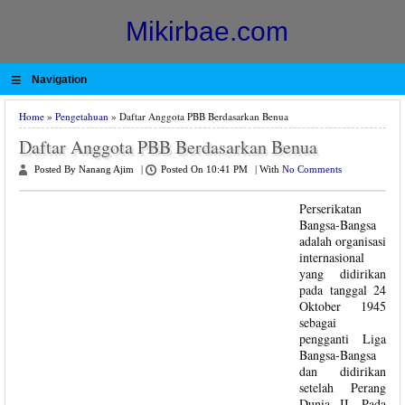
Mikirbae.com
≡
Navigation
Home
»
Pengetahuan
» Daftar Anggota PBB Berdasarkan Benua
Daftar Anggota PBB Berdasarkan Benua
Posted By Nanang Ajim
|
Posted On 10:41 PM
|
With
No Comments
Perserikatan
Bangsa-Bangsa
adalah organisasi
internasional
yang didirikan
pada tanggal 24
Oktober 1945
sebagai
pengganti Liga
Bangsa-Bangsa
dan didirikan
setelah Perang
Dunia II. Pada