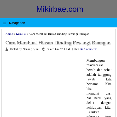
Mikirbae.com
≡
Navigation
Home
»
Kelas VI
» Cara Membuat Hiasan Dinding Pewangi Ruangan
Cara Membuat Hiasan Dinding Pewangi Ruangan
Posted By Nanang Ajim
|
Posted On 7:44 PM
|
With
No Comments
Membangun
masyarakat
bersih dan sehat
adalah tanggung
jawab kita
bersama. Kita
bisa
memulai
dari
hal kecil yang
dekat dengan
kehidupan kita.
Lakukan
sekarang juga