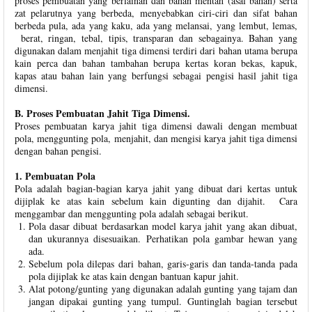
proses pembuatan yang berlainan dan bahan mentah (asal bahan) serta
zat pelarutnya yang berbeda, menyebabkan ciri-ciri dan sifat bahan
berbeda pula, ada yang kaku, ada yang melansai, yang lembut, lemas,
berat, ringan, tebal, tipis, transparan dan sebagainya. Bahan yang
digunakan dalam menjahit tiga dimensi terdiri dari bahan utama berupa
kain perca dan bahan tambahan berupa kertas koran bekas, kapuk,
kapas atau bahan lain yang berfungsi sebagai pengisi hasil jahit tiga
dimensi.
B. Proses Pembuatan Jahit Tiga Dimensi.
Proses pembuatan karya jahit tiga dimensi dawali dengan membuat
pola, menggunting pola, menjahit, dan mengisi karya jahit tiga dimensi
dengan bahan pengisi.
1. Pembuatan Pola
Pola adalah bagian-bagian karya jahit yang dibuat dari kertas untuk
dijiplak ke atas kain sebelum kain digunting dan dijahit. Cara
menggambar dan menggunting pola adalah sebagai berikut.
Pola dasar dibuat berdasarkan model karya jahit yang akan dibuat,
dan ukurannya disesuaikan. Perhatikan pola gambar hewan yang
ada.
Sebelum pola dilepas dari bahan, garis-garis dan tanda-tanda pada
pola dijiplak ke atas kain dengan bantuan kapur jahit.
Alat potong/gunting yang digunakan adalah gunting yang tajam dan
jangan dipakai gunting yang tumpul. Guntinglah bagian tersebut