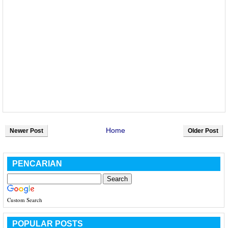
Home
Newer Post
Older Post
PENCARIAN
Custom Search
POPULAR POSTS