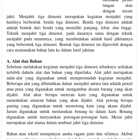
tangan atau
dengan mesin
jahit. Menjahit tiga dimensi merupakan kegiatan menjahit yang
hasilnya berbentuk benda tiga dimensi. Benda tiga dimensi adalah
adalah bentuk dari benda yang memiliki panjang, lebar, dan tinggi.
Teknik menjahit tiga dimensi. pada dasarnya sama dengan teknik
menjahit pada umumnya, yang membedakan adalah hasil jahitannya
yang beberntuk tiga dimensi. Bentuk tiga dimensi ini diperoleh dengan
cara memasukan bahan lain ke dalam hasil jahitan.
A. Alat dan Bahan
Sebelum melakukan kegiatan menjahit tiga dimensi sebaiknya sediakan
terlebih dahulu alat dan bahan yang diperluka. Alat jahit merupakan
aalat-alat yang digunakan untuk mempermudah kegiatan menjahit.
Beberapa alat yang dibutuhkan dalam menjahit antara lain adalah pensil
atau pena yang digunakan untuk mengambar desain barang yang akan
dijahit. Alat ukur berupa meteran kain yang digunakan untuk
menentukan umuran bahan yang akan dijahit. Alat potong berupa
guning yang digunakan untuk memotong kain yang akaan dijahit.
Jarum digunakan untuk memasukan benang ke dalam kain. Benang
digunakan untuk menyatukan potongan-potongan kain. Mesin jahit
merupakan alat utama dalam nenbuat jahit tiga dimensi.
Bahan atau tekstil mempunyai aneka ragam jenis dan sifatnya. Akibat