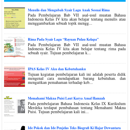
Menulis dan Mengubah Syair Lagu Anak Sesuai Rima
Pada Pembelajaran Bab VII asal-usul muatan Bahasa
Indonesia Kelas IV kita akan belajar tentang menulis atau
menggambarkan sebuah topik mengg...
Rima Pada Syair Lagu “Rayuan Pulau Kelapa”
Pada Pembelajaran Bab VII asal-usul muatan Bahasa
Indonesia Kelas IV kita akan belajar tentang rima pada
sebuah syair. Tujuan pembelajaran k...
IPAS Kelas IV Aku dan Kebutuhanku
Tujuan kegiatan pembelajaran kali ini adalah peserta didik
mengenal cara mendapatkan barang kebutuhan. dan
mengaitkan pemahaman terhadap keb...
Memahami Makna Puisi Laut Karya Amal Hamzah
Pada pembelajaran Bahasa Indonesia Kelas IX Kurikulum
Merdeka terdapat pembahasan tentang Memahami Makna
Puisi. Tujuan pembelajaran kali ini...
Ide Pokok dan Ide Penjelas Teks Biografi Ki Hajar Dewantara