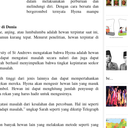
dalam melaksanakan perburuan dan
melindungi diri. Dengan cara bersatu dan
bergerombol ternyata Hyena mampu
 di Dunia
, anjing, atau lumbalumba adalah hewan terpintar saat ini,
amun kurang tepat. Menurut penelitian, hewan terpintar di
sity of St Andrews mengatakan bahwa Hyena adalah hewan
t dapat mengatasi masalah secara naluri dan juga dapat
arah berhasil menyimpulkan bahwa tingkat kepintaran seekor
 masalah.
be...
ih tinggi dari jenis lainnya dan dapat mempertahankan
ekan mereka. Hyena akan mengusir hewan lain yang masuk
ombol. Hewan ini dapat menghitung jumlah penyusup di
 rekan yang harus hadir untuk mengusirnya.
tasi masalah dari kesalahan dan percobaan. Hal ini seperti
dapi masalah,” ungkap Sarah seperti yang dikutip Telegraph
n banyak hewan lain yang melakukan metode seperti yang