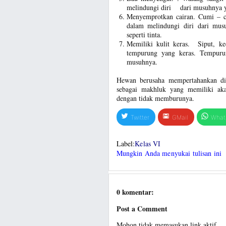
melindungi diri dari musuhnya y
Menyemprotkan cairan. Cumi – cu
dalam melindungi diri dari mu
seperti tinta.
Memiliki kulit keras. Siput, k
tempurung yang keras. Tempurun
musuhnya.
Hewan berusaha mempertahankan dir
sebagai makhluk yang memiliki aka
dengan tidak memburunya.
Twitter
GMail
What
Label:
Kelas VI
Mungkin Anda menyukai tulisan ini
0 komentar:
Post a Comment
Mohon tidak memasukan link aktif.