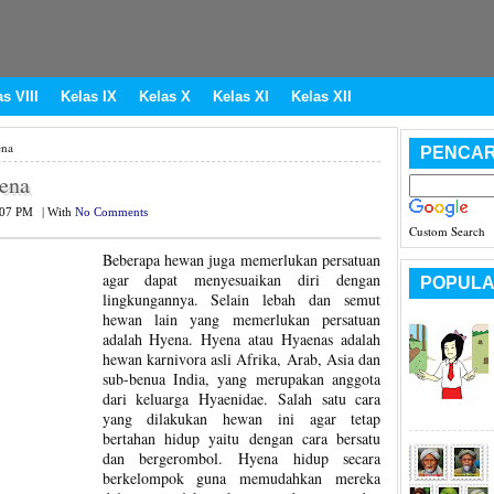
s VIII
Kelas IX
Kelas X
Kelas XI
Kelas XII
ena
PENCAR
yena
:07 PM
|
With
No Comments
Custom Search
Beberapa hewan juga memerlukan persatuan
agar dapat menyesuaikan diri dengan
POPULA
lingkungannya. Selain lebah dan semut
hewan lain yang memerlukan persatuan
adalah Hyena. Hyena atau Hyaenas adalah
hewan karnivora asli Afrika, Arab, Asia dan
sub-benua India, yang merupakan anggota
dari keluarga Hyaenidae. Salah satu cara
yang dilakukan hewan ini agar tetap
bertahan hidup yaitu dengan cara bersatu
dan bergerombol. Hyena hidup secara
berkelompok guna memudahkan mereka