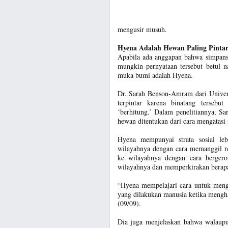
mengusir musuh.
Hyena Adalah Hewan Paling Pintar
Apabila ada anggapan bahwa simpanse
mungkin pernyataan tersebut betul n
muka bumi adalah Hyena.
Dr. Sarah Benson-Amram dari Univer
terpintar karena binatang tersebu
‘berhitung.’ Dalam penelitiannya, S
hewan ditentukan dari cara mengatasi
Hyena mempunyai strata sosial leb
wilayahnya dengan cara memanggil r
ke wilayahnya dengan cara berger
wilayahnya dan memperkirakan berapa
“Hyena mempelajari cara untuk menga
yang dilakukan manusia ketika mengha
(09/09).
Dia juga menjelaskan bahwa walaupu