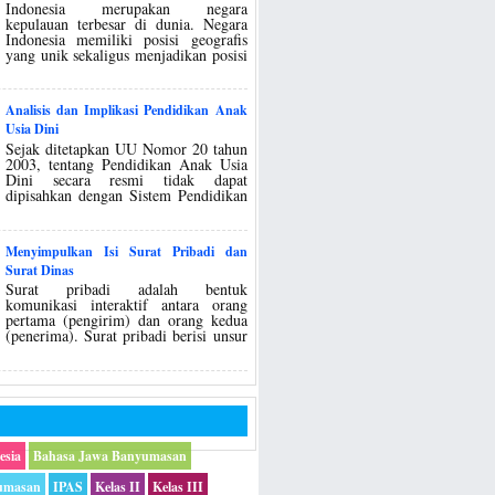
Indonesia merupakan negara
kepulauan terbesar di dunia. Negara
Indonesia memiliki posisi geografis
yang unik sekaligus menjadikan posisi
Analisis dan Implikasi Pendidikan Anak
Usia Dini
Sejak ditetapkan UU Nomor 20 tahun
2003, tentang Pendidikan Anak Usia
Dini secara resmi tidak dapat
dipisahkan dengan Sistem Pendidikan
Menyimpulkan Isi Surat Pribadi dan
Surat Dinas
Surat pribadi adalah bentuk
komunikasi interaktif antara orang
pertama (pengirim) dan orang kedua
(penerima). Surat pribadi berisi unsur
esia
Bahasa Jawa Banyumasan
umasan
IPAS
Kelas II
Kelas III