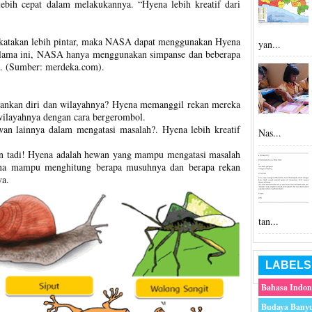
ebih cepat dalam melakukannya. “Hyena lebih kreatif dari
ikatakan lebih pintar, maka NASA dapat menggunakan Hyena
yan...
 Selama ini, NASA hanya menggunakan simpanse dan beberapa
ut. (Sumber: merdeka.com).
ankan diri dan wilayahnya? Hyena memanggil rekan mereka
ilayahnya dengan cara bergerombol.
n lainnya dalam mengatasi masalah?. Hyena lebih kreatif
Nas...
an tadi! Hyena adalah hewan yang mampu mengatasi masalah
yena mampu menghitung berapa musuhnya dan berapa rekan
ya.
tan...
LABELS
Bahasa Indon
Budaya Bany