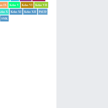
las IX
Kelas V
Kelas VI
Kelas VII
elas X
Kelas XI
Kelas XII
PAUD
SMK