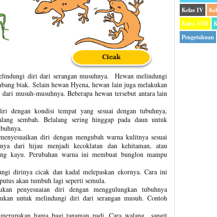
Kelas IV
Ke
Kelas VIII
K
Pengetahuan
melindungi diri dari serangan musuhnya. Hewan melindungi
embang biak. Selain hewan Hyena, hewan lain juga melakukan
ar dari musuh-musuhnya. Beberapa hewan tersebut antara lain
ri dengan kondisi tempat yang sesuai dengan tubuhnya,
alang sembah. Belalang sering hinggap pada daun untuk
ubuhnya.
menyesuaikan diri dengan mengubah warna kulitnya sesuai
nya dari hijau menjadi kecoklatan dan kehitaman, atau
atang kayu. Perubahan warna ini membuat bunglon mampu
gi dirinya cicak dan kadal melepaskan ekornya. Cara ini
putus akan tumbuh lagi seperti semula.
ukan penyesuaian diri dengan menggulungkan tubuhnya
kukan untuk melindungi diri dari serangan musuh. Contoh
 merupakan hama bagi tanaman padi. Cara walang sangit