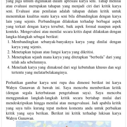
yang juga umum digunakan dalam apresiasi karya seni. Tahap menilai
atau evaluasi merupakan tahapan yang menjadi ciri dari kritik karya
seni. Evaluasi atau penilaian adalah tahapan dalam kritik untuk
menentukan kualitas suatu karya seni bila dibandingkan dengan karya
lain yang sejenis. Perbandingan dilakukan terhadap berbagai aspek
yang terkait dengan karya tersebut, baik aspek formal maupun aspek
konteks. Mengevalusi atau menilai secara kritis dapat dilakukan dengan
langka-hlangkah sebagai berikut:
Membandingkan sebanyak-banyaknya karya yang dinilai dengan
karya yang sejenis.
Menetapkan tujuan atau fungsi karya yang dikritisi.
Menetapkan sejauh mana karya yang ditetapkan “berbeda” dari yang
telah ada sebelumnya.
Menelaah karya yang dimaksud dari segi kebutuhan khusus dan segi
tertentu yang melatarbelakanginya.
Perhatikan gambar karya seni rupa dua dimensi berikut ini karya
Wahyu Gunawan di bawah ini. Saya mencoba memberikan kritik
(dengan segala keterbatasan pengetahuan saya). Saya mencoba
menggunakan langkah-langkah kritik secara bertahap mulai dari
mendeskripsikan hingga menilai atau mengevaluasi. Jadi apabila kritik
yang saya tulis kurang tepat mohon komenta anda untuk perbaikan
kritik yang saya berikan. Berikut ini kritik terhadap lukisan karya
Wahyu Gunawan.