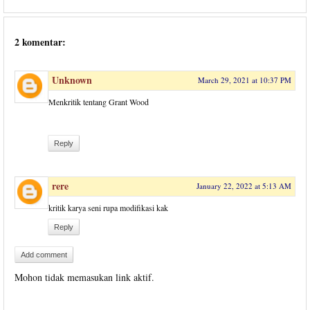
2 komentar:
Unknown
March 29, 2021 at 10:37 PM
Menkritik tentang Grant Wood
Reply
rere
January 22, 2022 at 5:13 AM
kritik karya seni rupa modifikasi kak
Reply
Add comment
Mohon tidak memasukan link aktif.