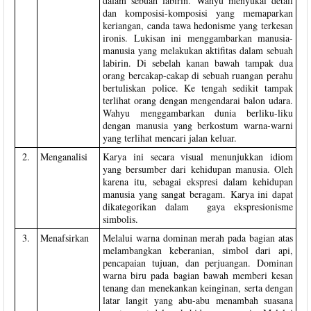
dalam sebuah labirin. Wahyu menyukai detail
dan komposisi-komposisi yang memaparkan
keriangan, canda tawa hedonisme yang terkesan
ironis. Lukisan ini menggambarkan manusia-
manusia yang melakukan aktifitas dalam sebuah
labirin. Di sebelah kanan bawah tampak dua
orang bercakap-cakap di sebuah ruangan perahu
bertuliskan police. Ke tengah sedikit tampak
terlihat orang dengan mengendarai balon udara.
Wahyu menggambarkan dunia berliku-liku
dengan manusia yang berkostum warna-warni
yang terlihat mencari jalan keluar.
2.
Menganalisi
Karya ini secara visual menunjukkan idiom
yang bersumber dari kehidupan manusia. Oleh
karena itu, sebagai ekspresi dalam kehidupan
manusia yang sangat beragam. Karya ini dapat
dikategorikan dalam gaya ekspresionisme
simbolis.
3.
Menafsirkan
Melalui warna dominan merah pada bagian atas
melambangkan keberanian, simbol dari api,
pencapaian tujuan, dan perjuangan. Dominan
warna biru pada bagian bawah memberi kesan
tenang dan menekankan keinginan, serta dengan
latar langit yang abu-abu menambah suasana