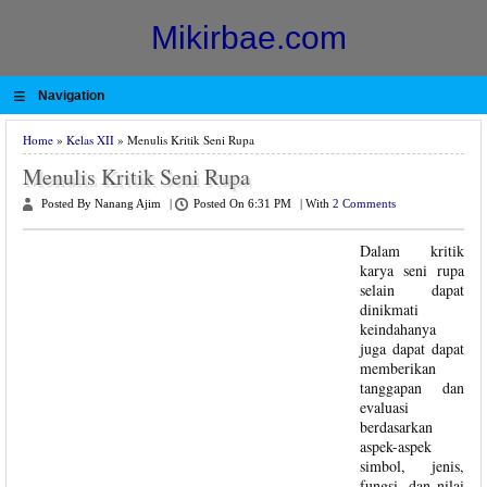
Mikirbae.com
≡
Navigation
Home
»
Kelas XII
» Menulis Kritik Seni Rupa
Menulis Kritik Seni Rupa
Posted By Nanang Ajim
|
Posted On 6:31 PM
|
With
2 Comments
Dalam kritik
karya seni rupa
selain dapat
dinikmati
keindahanya
juga dapat dapat
memberikan
tanggapan dan
evaluasi
berdasarkan
aspek-aspek
simbol, jenis,
fungsi, dan nilai