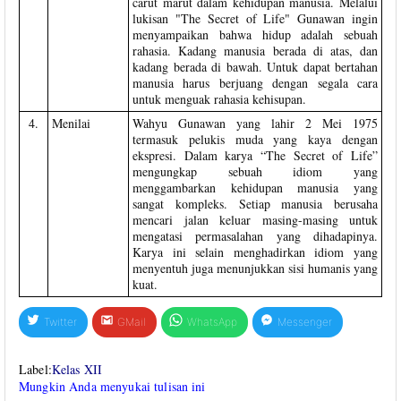
carut marut dalam kehidupan manusia. Melalui
lukisan "The Secret of Life" Gunawan ingin
menyampaikan bahwa hidup adalah sebuah
rahasia. Kadang manusia berada di atas, dan
kadang berada di bawah. Untuk dapat bertahan
manusia harus berjuang dengan segala cara
untuk menguak rahasia kehisupan.
4.
Menilai
Wahyu Gunawan yang lahir 2 Mei 1975
termasuk pelukis muda yang kaya dengan
ekspresi. Dalam karya “The Secret of Life”
mengungkap sebuah idiom yang
menggambarkan kehidupan manusia yang
sangat kompleks. Setiap manusia berusaha
mencari jalan keluar masing-masing untuk
mengatasi permasalahan yang dihadapinya.
Karya ini selain menghadirkan idiom yang
menyentuh juga menunjukkan sisi humanis yang
kuat.
Twitter
GMail
WhatsApp
Messenger
Label:
Kelas XII
Mungkin Anda menyukai tulisan ini