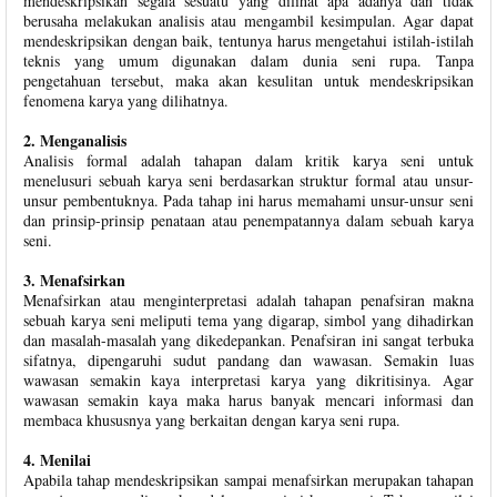
mendeskripsikan segala sesuatu yang dilihat apa adanya dan tidak
berusaha melakukan analisis atau mengambil kesimpulan. Agar dapat
mendeskripsikan dengan baik, tentunya harus mengetahui istilah-istilah
teknis yang umum digunakan dalam dunia seni rupa. Tanpa
pengetahuan tersebut, maka akan kesulitan untuk mendeskripsikan
fenomena karya yang dilihatnya.
2. Menganalisis
Analisis formal adalah tahapan dalam kritik karya seni untuk
menelusuri sebuah karya seni berdasarkan struktur formal atau unsur-
unsur pembentuknya. Pada tahap ini harus memahami unsur-unsur seni
dan prinsip-prinsip penataan atau penempatannya dalam sebuah karya
seni.
3. Menafsirkan
Menafsirkan atau menginterpretasi adalah tahapan penafsiran makna
sebuah karya seni meliputi tema yang digarap, simbol yang dihadirkan
dan masalah-masalah yang dikedepankan. Penafsiran ini sangat terbuka
sifatnya, dipengaruhi sudut pandang dan wawasan. Semakin luas
wawasan semakin kaya interpretasi karya yang dikritisinya. Agar
wawasan semakin kaya maka harus banyak mencari informasi dan
membaca khususnya yang berkaitan dengan karya seni rupa.
4. Menilai
Apabila tahap mendeskripsikan sampai menafsirkan merupakan tahapan