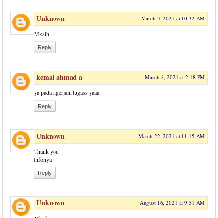
Unknown
March 3, 2021 at 10:32 AM
Mksih
Reply
kemal ahmad a
March 8, 2021 at 2:18 PM
ya pada ngerjain tugass yaaa
Reply
Unknown
March 22, 2021 at 11:15 AM
Thank you
Infonya
Reply
Unknown
August 16, 2021 at 9:51 AM