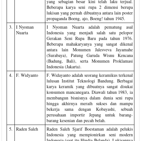
yang sebagian besar kini telah laku terjual.
Beberapa karya seni rupa 2 dimensi berupa
lukisan yang pernah dibuatnya antara lain poster
propaganda Boeng, ajo, Boeng! tahun 1945.
3.
I Nyoman
I Nyoman Nuarta adalah pematung asal
Nuarta
Indonesia yang menjadi salah satu pelopor
Gerakan Seni Rupa Baru pada tahun 1976.
Beberapa mahakaryanya yang sangat dikenal
antara lain Monumen Jalesveva Jayamahe
(Surabaya), Patung Garuda Wisnu Kencana
(Badung, Bali), serta Monumen Proklamasi
Indonesia (Jakarta).
4.
F. Widyanto
F. Widayanto adalah seorang keramikus terkenal
lulusan Institut Teknologi Bandung. Berbagai
karya keramik yang dibuatnya sangat disukai
konsumen mancanegara. Diawali tahun 1983, ia
membangun bisnisnya dalam dunia seni rupa
hingga akhirnya meraih sukses dan mampu
bekerja sama dengan Kobayashi, sebuah
perusahaan importir Jepang untuk barang-
barang kesenian dan pecah belah.
5.
Raden Saleh
Raden Saleh Sjarif Boestaman adalah pelukis
Indonesia yang mempionirkan seni modern
Indonesia (saat itu Hindia Belanda). Lukisannya