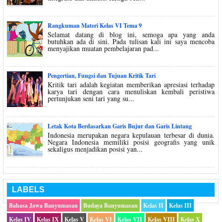
Rangkuman Materi Kelas VI Tema 9
Selamat datang di blog ini, semoga apa yang anda
butuhkan ada di sini. Pada tulisan kali ini saya mencoba
menyajikan muatan pembelajaran pad...
Pengertian, Fungsi dan Tujuan Kritik Tari
Kritik tari adalah kegiatan memberikan apresiasi terhadap
karya tari dengan cara menuliskan kembali peristiwa
pertunjukan seni tari yang su...
Letak Kota Berdasarkan Garis Bujur dan Garis Lintang
Indonesia merupakan negara kepulauan terbesar di dunia.
Negara Indonesia memiliki posisi geografis yang unik
sekaligus menjadikan posisi yan...
LABELS
Bahasa Jawa Banyumasan
Budaya Banyumasan
Kelas II
Kelas III
Kelas IV
Kelas IX
Kelas V
Kelas VI
Kelas VII
Kelas VIII
Kelas X