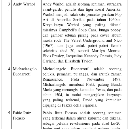
3
Andy Warhol
Andy Warhol adalah seorang seniman, sutradara
.
avant-garde, penulis dan figur sosial Amerika.
Warhol menjadi salah satu pencetus gerakan Pop
Art di Amerika Serikat pada tahun 1950an.
Karya-karya Warhol yang paling dikenal
misalnya Campbell's Soup Cans, bunga poppy,
dan gambar sebuah pisang pada cover album
musik rock The Velvet Underground and Nico
(1967), dan juga untuk potret-potret ikonik
selebritis abad 20, seperti Marilyn Monroe,
Elvis Presley, Jacqueline Kennedy Onassis, Judy
Garland, dan Elizabeth Taylor.
4
Michaelangelo
Michaelangelo Buonarroti' adalah seorang
.
Buonarroti'
pelukis, pemahat, pujangga, dan arsitek zaman
Renaissance. Pada November 1497,
Michaelangelo membuat Pietà, patung Bunda
Maria yang menangisi kematian Yesus, dan pada
tahun 1504, ia mulai mengerjakan karyanya
yang paling terkenal, David yang kemudian
dipajang di Piazza della Signoria.
5
Pablo Ruiz
Pablo Ruiz Picasso adalah seorang seniman
.
Picasso
yang terkenal dalam aliran kubisme dan dikenal
sebagai pelukis revolusioner pada abad ke-20.
Jenius seni yang cakap membuat patung, grafis,