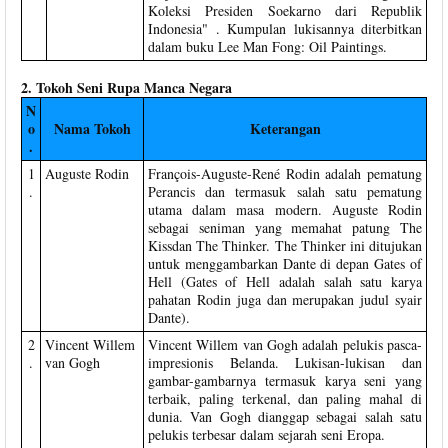
Koleksi Presiden Soekarno dari Republik
Indonesia" . Kumpulan lukisannya diterbitkan
dalam buku Lee Man Fong: Oil Paintings.
2. Tokoh Seni Rupa Manca Negara
N
o
Nama Tokoh
Keterangan
.
1
Auguste Rodin
François-Auguste-René Rodin adalah pematung
.
Perancis dan termasuk salah satu pematung
utama dalam masa modern. Auguste Rodin
sebagai seniman yang memahat patung The
Kissdan The Thinker. The Thinker ini ditujukan
untuk menggambarkan Dante di depan Gates of
Hell (Gates of Hell adalah salah satu karya
pahatan Rodin juga dan merupakan judul syair
Dante).
2
Vincent Willem
Vincent Willem van Gogh adalah pelukis pasca-
.
van Gogh
impresionis Belanda. Lukisan-lukisan dan
gambar-gambarnya termasuk karya seni yang
terbaik, paling terkenal, dan paling mahal di
dunia. Van Gogh dianggap sebagai salah satu
pelukis terbesar dalam sejarah seni Eropa.