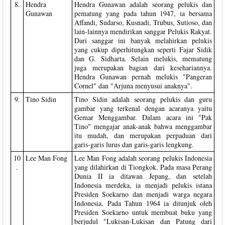
8.
Hendra
Hendra Gunawan adalah seorang pelukis dan
Gunawan
pematung yang pada tahun 1947, ia bersama
Affandi, Sudarso, Kusnadi, Trubus, Sutioso, dan
lain-lainnya mendirikan sanggar Pelukis Rakyat.
Dari sanggar ini banyak melahirkan pelukis
yang cukup diperhitungkan seperti Fajar Sidik
dan G. Sidharta. Selain melukis, mematung
juga merupakan bagian dari kesehariannya.
Hendra Gunawan pernah melukis "Pangeran
Cornel" dan "Arjuna menyusui anaknya".
9.
Tino Sidin
Tino Sidin adalah seorang pelukis dan guru
gambar yang terkenal dengan acaranya yaitu
Gemar Menggambar. Dalam acara ini "Pak
Tino" mengajar anak-anak bahwa menggambar
itu mudah, dan merupakan perpaduan dari
garis-garis lurus dan garis-garis lengkung.
10
Lee Man Fong
Lee Man Fong adalah seorang pelukis Indonesia
.
yang dilahirkan di Tiongkok. Pada masa Perang
Dunia II ia ditawan Jepang, dan setelah
Indonesia merdeka, ia menjadi pelukis istana
Presiden Soekarno dan menjadi warga negara
Indonesia. Pada Tahun 1964 ia ditunjuk oleh
Presiden Soekarno untuk membuat buku yang
berjudul "Lukisan-Lukisan dan Patung dari