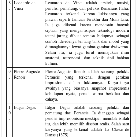
8
Leonardo da
Leonardo da Vinci adalah arsitek, musisi,
.
Vinci
penulis, pematung, dan pelukis Renaisans Italia.
Leonardo terkenal karena lukisannya yang
piawai, seperti Jamuan Terakhir dan Mona Lisa.
Ia juga dikenal karena mendesain banyak
ciptaan yang mengantisipasi teknologi modern
tetapi jarang dibuat semasa hidupnya, sebagai
contoh ide-idenya tentang tank dan mobil yang
dituangkannya lewat gambar-gambar dwiwarna.
Selain itu, ia juga turut memajukan ilmu
anatomi, astronomi, dan teknik sipil bahkan
kuliner.
9
Pierre-Auguste
Pierre-Auguste Renoir adalah seorang pelukis
.
Renoir
Perancis yang terkenal dengan gerakan
impresionis dalam lukisannya. Karya-karya
awalnya yang biasanya snapshot impresionis
kehidupan nyata, penuh warna berkilau dan
cahaya.
1
Edgar Degas
Edgar Degas adalah seorang pelukis dan
0
pematung dari Perancis. Ia dianggap sebagai
.
pendiri impresionisme meskipun menolak istilah
itu, dan lebih memilih disebut realis. Salah satu
karyanya yang terkenal adalah La Classe de
Danse (1875).