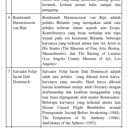
keramik, kostum penari balet sampai tata
panggung.
6
Rembrandt
Rembrandt Harmenszoon van Rijn adalah
.
Harmenszoon
pelukis Belanda yang merupakan salah satu
van Rijn
pelukis terbesar dalam sejarah seni Eropa.
Kontribusinya yang besar terhadap seni rupa
terjadi pada era keemasan Belanda. beberapa
karyanya yang terkenal antara lain An Artist in
His Studio (The Museum of Fine Arts, Boston,
Massachusetts), dan The Raising of Lazarus
(Los Angeles County Museum of Art, Los
Angeles)
7
Salvador Felip
Salvador Felip Jacint Dalí Domènech adalah
.
Jacint Dalí
salah satu pelukis yang dikenal lewat karya-
Domènech
karyanya yang surealis. Hasil karya dikenal
karena kombinasi mimpi aneh (bizzare) dengan
draftmanship dan keahlian menggambar yang
luar biasa dipengaruhi oleh master Renaissance.
Beberapa karyanya yang terkenal antara lain
Dream Caused Flight Bumblebee around
Pomegranate Second Before Awakening (1944),
The Temptation of St. Anthony (1946),
danGalatea of the Spheres (1952)