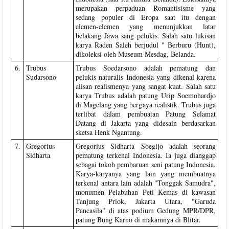
merupakan perpaduan Romantisisme yang
sedang populer di Eropa saat itu dengan
elemen-elemen yang menunjukkan latar
belakang Jawa sang pelukis. Salah satu lukisan
karya Raden Saleh berjudul " Berburu (Hunt),
dikoleksi oleh Museum Mesdag, Belanda.
6.
Trubus
Trubus Soedarsono adalah pematung dan
Sudarsono
pelukis naturalis Indonesia yang dikenal karena
alisan realismenya yang sangat kuat. Salah satu
karya Trubus adalah patung Urip Soemohardjo
di Magelang yang bergaya realistik. Trubus juga
terlibat dalam pembuatan Patung Selamat
Datang di Jakarta yang didesain berdasarkan
sketsa Henk Ngantung.
7.
Gregorius
Gregorius Sidharta Soegijo adalah seorang
Sidharta
pematung terkenal Indonesia. Ia juga dianggap
sebagai tokoh pembaruan seni patung Indonesia.
Karya-karyanya yang lain yang membuatnya
terkenal antara lain adalah "Tonggak Samudra",
monumen Pelabuhan Peti Kemas di kawasan
Tanjung Priok, Jakarta Utara, "Garuda
Pancasila" di atas podium Gedung MPR/DPR,
patung Bung Karno di makamnya di Blitar.