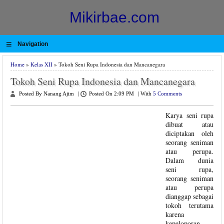
Mikirbae.com
≡
Navigation
Home
»
Kelas XII
» Tokoh Seni Rupa Indonesia dan Mancanegara
Tokoh Seni Rupa Indonesia dan Mancanegara
Posted By Nanang Ajim
|
Posted On 2:09 PM
|
With
5 Comments
Karya seni rupa
dibuat atau
diciptakan oleh
seorang seniman
atau perupa.
Dalam dunia
seni rupa,
seorang seniman
atau perupa
dianggap sebagai
tokoh terutama
karena
kepeloporan,