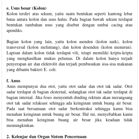
e. Usus besar (Kolon)
Kolon terdiri atas sekum, yaitu suatu bentukan seperti kantong lebar
batas antara kolon dan usus halus. Pada bagian bawah sekum terdapat
bentukan tambahan usus yang disebut dengan umbai cacing atau
apendiks.
Bagian kolon yang lain, yaitu kolon asenden (kolon naik), kolon
transversal (kolon melintang), dan kolon desenden (kolon menurun).
Lapisan dalam kolon tidak terdapat vili, tetapi memiliki kripta-kripta
yang menghasilkan mukus pelumas. Di dalam kolon hanya terjadi
penyerapan air dan elektrolit dan terjadi pembusukan sisa-sisa makanan
yang dibantu bakteri E. coli.
f. Anus
Anus mempunyai dua otot, yaitu otot sadar dan otot tak sadar. Otot
sadar terdapat di bagian eksternal, sedangkan otot tak sadar terdapat di
bagian internal. Jika feses menyentuh dinding rektum akan merangsang
otot tak sadar relaksasi sehingga ada keinginan untuk buang air besar.
Pada saat bersamaan otot sadar berkontraksi sehingga kamu bisa
menahan keinginan untuk buang air besar. Hal ini, menyebabkan kamu
bisa menahan keinginan buang air besar jika keadaan tidak
memungkinkan.
2. Kelenjar dan Organ Sistem Pencernaan