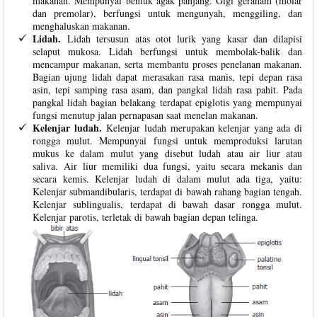
makanan. Mempunyai bentuk agak panjang. Gigi geraham (molar
dan premolar), berfungsi untuk mengunyah, menggiling, dan
menghaluskan makanan.
Lidah.
Lidah tersusun atas otot lurik yang kasar dan dilapisi
selaput mukosa. Lidah berfungsi untuk membolak-balik dan
mencampur makanan, serta membantu proses penelanan makanan.
Bagian ujung lidah dapat merasakan rasa manis, tepi depan rasa
asin, tepi samping rasa asam, dan pangkal lidah rasa pahit. Pada
pangkal lidah bagian belakang terdapat epiglotis yang mempunyai
fungsi menutup jalan pernapasan saat menelan makanan.
Kelenjar ludah.
Kelenjar ludah merupakan kelenjar yang ada di
rongga mulut. Mempunyai fungsi untuk memproduksi larutan
mukus ke dalam mulut yang disebut ludah atau air liur atau
saliva.
Air liur memiliki dua fungsi, yaitu secara mekanis dan
secara kemis. Kelenjar ludah di dalam mulut ada tiga, yaitu:
Kelenjar submandibularis, terdapat di bawah rahang bagian tengah.
Kelenjar sublingualis, terdapat di bawah dasar rongga mulut.
Kelenjar parotis, terletak di bawah bagian depan telinga.