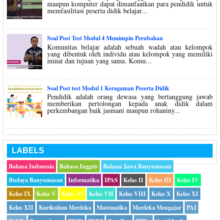
maupun komputer dapat dimanfaatkan para pendidik untuk
memfasilitasi peserta didik belajar...
Soal Post Test Modul 4 Memimpin Perubahan
Komunitas belajar adalah sebuah wadah atau kelompok
yang dibentuk oleh individu atau kelompok yang memiliki
minat dan tujuan yang sama. Komu...
Soal Post test Modul 1 Keragaman Peserta Didik
Pendidik adalah orang dewasa yang bertanggung jawab
memberikan pertolongan kepada anak didik dalam
perkembangan baik jasmani maupun rohaniny...
LABELS
Bahasa Indonesia
Bahasa Inggris
Bahasa Jawa Banyumasan
Budaya Banyumasan
Informatika
IPAS
Kelas II
Kelas III
Kelas IV
Kelas IX
Kelas V
Kelas VI
Kelas VII
Kelas VIII
Kelas X
Kelas XI
Kelas XII
Kurikulum Merdeka
Matematika
Merdeka Mengajar
PAI