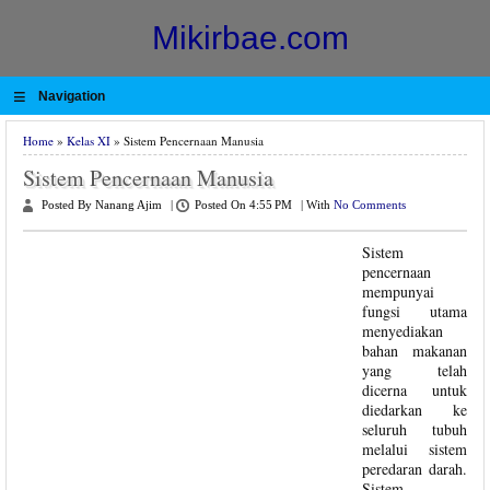
Mikirbae.com
≡
Navigation
Home
»
Kelas XI
» Sistem Pencernaan Manusia
Sistem Pencernaan Manusia
Posted By Nanang Ajim
|
Posted On 4:55 PM
|
With
No Comments
Sistem
pencernaan
mempunyai
fungsi utama
menyediakan
bahan makanan
yang telah
dicerna untuk
diedarkan ke
seluruh tubuh
melalui sistem
peredaran darah.
Sistem