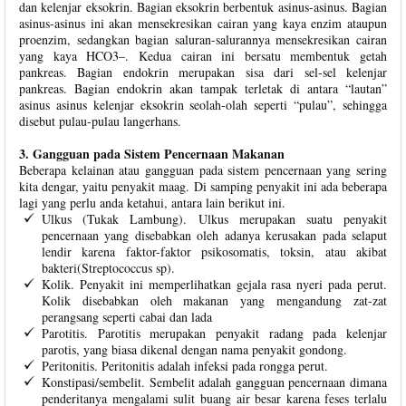
dan kelenjar eksokrin. Bagian eksokrin berbentuk asinus-asinus. Bagian
asinus-asinus ini akan mensekresikan cairan yang kaya enzim ataupun
proenzim, sedangkan bagian saluran-salurannya mensekresikan cairan
yang kaya HCO3–. Kedua cairan ini bersatu membentuk getah
pankreas. Bagian endokrin merupakan sisa dari sel-sel kelenjar
pankreas. Bagian endokrin akan tampak terletak di antara “lautan”
asinus asinus kelenjar eksokrin seolah-olah seperti “pulau”, sehingga
disebut pulau-pulau langerhans.
3. Gangguan pada Sistem Pencernaan Makanan
Beberapa kelainan atau gangguan pada sistem pencernaan yang sering
kita dengar, yaitu penyakit maag. Di samping penyakit ini ada beberapa
lagi yang perlu anda ketahui, antara lain berikut ini.
Ulkus (Tukak Lambung). Ulkus merupakan suatu penyakit
pencernaan yang disebabkan oleh adanya kerusakan pada selaput
lendir karena faktor-faktor psikosomatis, toksin, atau akibat
bakteri(Streptococcus sp).
Kolik. Penyakit ini memperlihatkan gejala rasa nyeri pada perut.
Kolik disebabkan oleh makanan yang mengandung zat-zat
perangsang seperti cabai dan lada
Parotitis. Parotitis merupakan penyakit radang pada kelenjar
parotis, yang biasa dikenal dengan nama penyakit gondong.
Peritonitis. Peritonitis adalah infeksi pada rongga perut.
Konstipasi/sembelit. Sembelit adalah gangguan pencernaan dimana
penderitanya mengalami sulit buang air besar karena feses terlalu