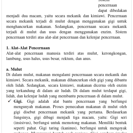
pencernaan
dapat dibedakan
menjadi dua macam, yaitu secara mekanik dan kimiawi. Pencernaan
secara mekanik terjadi di mulut dengan menggunakan gigi untuk
menghancurkan makanan. Sedangkan, pencernaan secara mekanik
terjadi di mulut dan usus dengan menggunakan enzim. Sistem
pencernaan terdiri atas alat-alat pencernaan dan kelenjar pencernaan.
1. Alat-Alat Pencernaan
Alat-alat pencernaan manusia terdiri atas mulut, kerongkongan,
lambung, usus halus, usus besar, rektum, dan anus.
a. Mulut
Di dalam mulut, makanan mengalami pencernaaan secara mekanik dan
kimiawi. Secara mekanik, makanan dihancurkan oleh gigi yang dibantu
oleh lidah. Sedangkan, secara kimiawi, makanan dicerna oleh enzim
yang terkandung di dalam air ludah. Di dalam mulut terdapat gigi,
lidah, dan kelenjar ludah yang membantu pencernaan di dalam mulut.
Gigi.
Gigi adalah alat bantu pencernaan yang berfungsi
mengunyah makanan. Proses pemecahan makanan di mulut oleh
gigi disebut pencernaan mekanik yang pertama. Berdasarkan
fungsinya, gigi dibagi menjadi tiga macam, yaitu:
Gigi seri
(insisivus), berfungsi untuk memotong makanan. Memiliki bentuk
seperti pahat. Gigi taring (kaninus), berfungsi untuk mengoyak