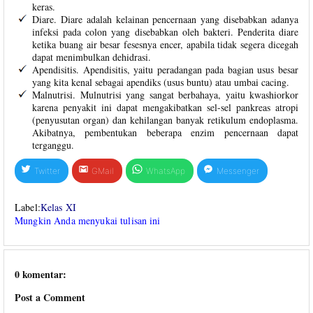
keras.
Diare. Diare adalah kelainan pencernaan yang disebabkan adanya
infeksi pada colon yang disebabkan oleh bakteri. Penderita diare
ketika buang air besar fesesnya encer, apabila tidak segera dicegah
dapat menimbulkan dehidrasi.
Apendisitis. Apendisitis, yaitu peradangan pada bagian usus besar
yang kita kenal sebagai apendiks (usus buntu) atau umbai cacing.
Malnutrisi. Mulnutrisi yang sangat berbahaya, yaitu kwashiorkor
karena penyakit ini dapat mengakibatkan sel-sel pankreas atropi
(penyusutan organ) dan kehilangan banyak retikulum endoplasma.
Akibatnya, pembentukan beberapa enzim pencernaan dapat
terganggu.
Twitter
GMail
WhatsApp
Messenger
Label:
Kelas XI
Mungkin Anda menyukai tulisan ini
0 komentar:
Post a Comment