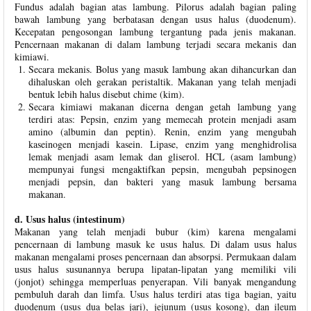
Fundus adalah bagian atas lambung. Pilorus adalah bagian paling
bawah lambung yang berbatasan dengan usus halus (duodenum).
Kecepatan pengosongan lambung tergantung pada jenis makanan.
Pencernaan makanan di dalam lambung terjadi secara mekanis dan
kimiawi.
Secara mekanis. Bolus yang masuk lambung akan dihancurkan dan
dihaluskan oleh gerakan peristaltik. Makanan yang telah menjadi
bentuk lebih halus disebut chime (kim).
Secara kimiawi makanan dicerna dengan getah lambung yang
terdiri atas: Pepsin, enzim yang memecah protein menjadi asam
amino (albumin dan peptin). Renin, enzim yang mengubah
kaseinogen menjadi kasein. Lipase, enzim yang menghidrolisa
lemak menjadi asam lemak dan gliserol. HCL (asam lambung)
mempunyai fungsi mengaktifkan pepsin, mengubah pepsinogen
menjadi pepsin, dan bakteri yang masuk lambung bersama
makanan.
d. Usus halus (intestinum)
Makanan yang telah menjadi bubur (kim) karena mengalami
pencernaan di lambung masuk ke usus halus. Di dalam usus halus
makanan mengalami proses pencernaan dan absorpsi. Permukaan dalam
usus halus susunannya berupa lipatan-lipatan yang memiliki vili
(jonjot) sehingga memperluas penyerapan. Vili banyak mengandung
pembuluh darah dan limfa. Usus halus terdiri atas tiga bagian, yaitu
duodenum (usus dua belas jari), jejunum (usus kosong), dan ileum