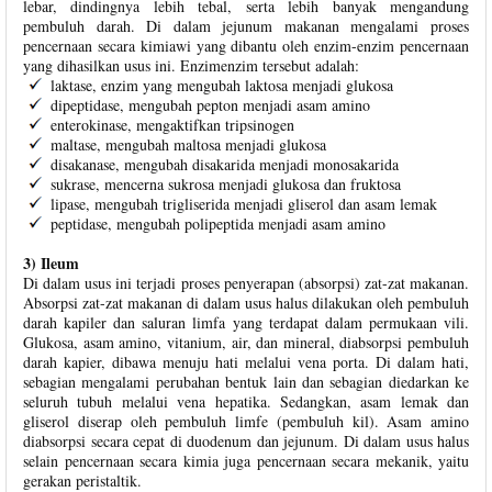
lebar, dindingnya lebih tebal, serta lebih banyak mengandung
pembuluh darah. Di dalam jejunum makanan mengalami proses
pencernaan secara kimiawi yang dibantu oleh enzim-enzim pencernaan
yang dihasilkan usus ini. Enzimenzim tersebut adalah:
laktase, enzim yang mengubah laktosa menjadi glukosa
dipeptidase, mengubah pepton menjadi asam amino
enterokinase, mengaktifkan tripsinogen
maltase, mengubah maltosa menjadi glukosa
disakanase, mengubah disakarida menjadi monosakarida
sukrase, mencerna sukrosa menjadi glukosa dan fruktosa
lipase, mengubah trigliserida menjadi gliserol dan asam lemak
peptidase, mengubah polipeptida menjadi asam amino
3) Ileum
Di dalam usus ini terjadi proses penyerapan (absorpsi) zat-zat makanan.
Absorpsi zat-zat makanan di dalam usus halus dilakukan oleh pembuluh
darah kapiler dan saluran limfa yang terdapat dalam permukaan vili.
Glukosa, asam amino, vitanium, air, dan mineral, diabsorpsi pembuluh
darah kapier, dibawa menuju hati melalui vena porta. Di dalam hati,
sebagian mengalami perubahan bentuk lain dan sebagian diedarkan ke
seluruh tubuh melalui vena hepatika. Sedangkan, asam lemak dan
gliserol diserap oleh pembuluh limfe (pembuluh kil). Asam amino
diabsorpsi secara cepat di duodenum dan jejunum. Di dalam usus halus
selain pencernaan secara kimia juga pencernaan secara mekanik, yaitu
gerakan peristaltik.