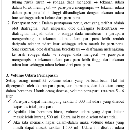
tulang rusuk turun → rongga dada mengecil → tekanan udara
dalam torak meningkat → paru-paru mengempis → tekanan udara
dalam paru-paru lebih tinggi dibandingkan dengan tekanan udara
luar sehingga udara keluar dari paru-paru.
Pernapasan perut. Dalam pernapasan perut, otot yang terlibat adalah
otot diafragma. Saat inspirasi, otot diafragma berkontraksi →
diafragma menjadi datar → rongga dada membesar → paruparu
mengembang → tekanan udara dalam paru-paru lebih rendah
daripada tekanan udara luar sehingga udara masuk ke paru-paru.
Saat ekspirasi, otot diafragma berelaksasi → diafragma melengkung
ke arah rongga dada → rongga dada mengecil → paru-paru
mengempis → tekanan dalam paru-paru lebih tinggi dari tekanan
udara luar sehingga udara keluar dari paru-paru.
3. Volume Udara Pernapasan
Setiap orang memiliki volume udara yang berbeda-beda. Hal ini
dipengaruhi oleh ukuran paru-paru, cara bernapas, dan kekuatan orang
dalam bernapas. Untuk orang dewasa, volume paru-paru rata-rata 5 - 6
liter.
Paru-paru dapat menampung sekitar 5.000 ml udara yang disebut
kapasitas total paru-paru.
Apabila kita bernapas biasa, volume udara yang dapat keluar
masuk lebih kurang 500 ml. Udara ini biasa disebut udara tidal.
Jika kita menarik napas dalam-dalam maka volume udara yang
masih dapat masuk sekitar 1.500 ml. Udara ini disebut udara