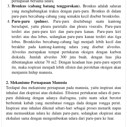
pernapasan bersama udara.
Bronkus (cabang batang tenggorokan).
Bronkus adalah saluran
yang menghubungkan trakea dengan paru-paru. Bronkus di dalam
paru-paru bercabang-cabang yang semakin kecil disebut bronkiolus.
Paru-paru (pulmo).
Paru-paru diselubungi suatu kantong
berselaput, yaitu pleura parietalis dan pleura viseralis. Paru-paru
terdiri atas paru-paru kiri dan paru-paru kanan. Paru-paru kiri
terdiri atas dua lobus, sedangkan paru-paru kanan terdiri atas tiga
lobus. Bronkiolus bercabang-cabang lagi menjadi lebih kecil dan
berakhir pada kantong-kantong udara yang disebut alveolus.
Alveolus merupakan tempat pertukaran oksigen dengan karbon
dioksida. Jumlah alveolus 300 juta buah, dengan luas jika
dibentangkan sekitar 70 m2. Dengan keadaan luas paru-paru seperti
itu, maka respirasi menjadi lebih efisien dan perolehan oksigen akan
menjamin hidup manusia.
2. Mekanisme Pernapasan Manusia
Terdapat dua mekanisme pernapasan pada manusia, yaitu inspirasi atau
inhalasi dan ekspirasi atau ekshalasi. Efisiensi pertukaran udara di paru-
paru didukung dengan adanya diafragma, yaitu suatu sekat berotot
berbentuk kubah yang membatasi rongga dada dengan rongga perut.
Inspirasi atau inhalasi dikenal sehari-hari sebagai proses menarik napas
atau memasukkan udara ke dalam paru-paru, sedangkan ekspirasi atau
ekshalasi sama dengan mengembuskan udara dari paru-paru ke luar.