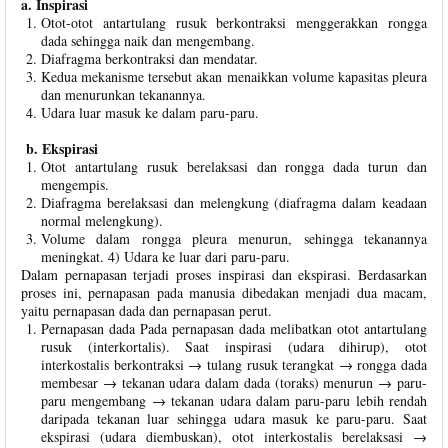
a. Inspirasi
Otot-otot antartulang rusuk berkontraksi menggerakkan rongga
dada sehingga naik dan mengembang.
Diafragma berkontraksi dan mendatar.
Kedua mekanisme tersebut akan menaikkan volume kapasitas pleura
dan menurunkan tekanannya.
Udara luar masuk ke dalam paru-paru.
b. Ekspirasi
Otot antartulang rusuk berelaksasi dan rongga dada turun dan
mengempis.
Diafragma berelaksasi dan melengkung (diafragma dalam keadaan
normal melengkung).
Volume dalam rongga pleura menurun, sehingga tekanannya
meningkat. 4) Udara ke luar dari paru-paru.
Dalam pernapasan terjadi proses inspirasi dan ekspirasi. Berdasarkan
proses ini, pernapasan pada manusia dibedakan menjadi dua macam,
yaitu pernapasan dada dan pernapasan perut.
Pernapasan dada Pada pernapasan dada melibatkan otot antartulang
rusuk (interkortalis). Saat inspirasi (udara dihirup), otot
interkostalis berkontraksi → tulang rusuk terangkat → rongga dada
membesar → tekanan udara dalam dada (toraks) menurun → paru-
paru mengembang → tekanan udara dalam paru-paru lebih rendah
daripada tekanan luar sehingga udara masuk ke paru-paru. Saat
ekspirasi (udara diembuskan), otot interkostalis berelaksasi →