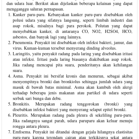
dan udara luar. Berikut akan dijelaskan beberapa kelainan yang dapat
mengganggu saluran pernapasan.
Kanker paru-paru. Kebanyakan kanker paru-paru disebabkan oleh
polusi udara yang sifatnya langsung, seperti limbah industri dan
asap rokok, misalnya bagi para perokok. Polutan yang dapat
menyebabkan kanker, di antaranya CO, NO2, H2SO4, HCO,
asbestos, dan banyak lagi yang lainnya.
Pneumonia. Penyakit ini disebabkan oleh infeksi bakteri, jamur, dan
virus. Kuman-kuman tersebut menyerang dinding alveolus.
Laringitis, yaitu penyakit radang pada laring yang disebabkan iritasi
atau infeksi. Iritasi pada laring biasanya diakibatkan asap rokok.
Jika radang mencapai pita suara, penderitanya akan kehilangan
suara.
Asma. Penyakit ini bersifat kronis dan menurun, sebagai akibat
menyempitnya bronki dan bronkiolus sehingga jumlah udara yang
masuk di bawah batas minimal. Asma akan kambuh oleh alergi
terhadap beberapa jenis makanan atau partikel di udara seperti
serbuk sari bunga dan debu.
Bronkitis. Merupakan radang tenggorokan (bronki) yang
disebabkan infeksi bakteri yang menyerang selaput epitel bronki.
Pleuritis. Merupakan radang pada pleura di sekeliling paru-paru.
Jika radangnya sangat parah, udara paruparu akan keluar menuju
rongga antara pleura.
Emfisema. Penyakit ini ditandai dengan gejala hilangnya elastisitas
paru-paru karena terendam cairan atau terkikisnya sekat antara