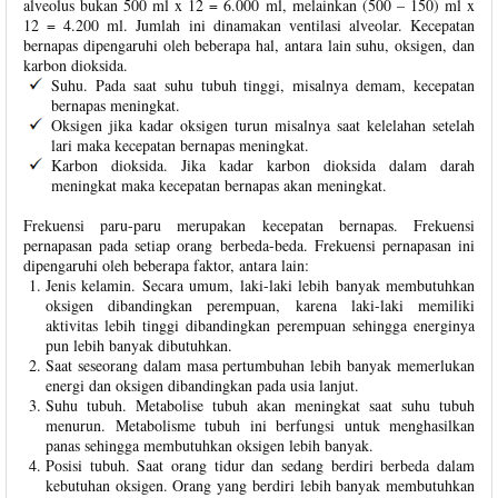
alveolus bukan 500 ml x 12 = 6.000 ml, melainkan (500 – 150) ml x
12 = 4.200 ml. Jumlah ini dinamakan ventilasi alveolar. Kecepatan
bernapas dipengaruhi oleh beberapa hal, antara lain suhu, oksigen, dan
karbon dioksida.
Suhu. Pada saat suhu tubuh tinggi, misalnya demam, kecepatan
bernapas meningkat.
Oksigen jika kadar oksigen turun misalnya saat kelelahan setelah
lari maka kecepatan bernapas meningkat.
Karbon dioksida. Jika kadar karbon dioksida dalam darah
meningkat maka kecepatan bernapas akan meningkat.
Frekuensi paru-paru merupakan kecepatan bernapas. Frekuensi
pernapasan pada setiap orang berbeda-beda. Frekuensi pernapasan ini
dipengaruhi oleh beberapa faktor, antara lain:
Jenis kelamin. Secara umum, laki-laki lebih banyak membutuhkan
oksigen dibandingkan perempuan, karena laki-laki memiliki
aktivitas lebih tinggi dibandingkan perempuan sehingga energinya
pun lebih banyak dibutuhkan.
Saat seseorang dalam masa pertumbuhan lebih banyak memerlukan
energi dan oksigen dibandingkan pada usia lanjut.
Suhu tubuh. Metabolise tubuh akan meningkat saat suhu tubuh
menurun. Metabolisme tubuh ini berfungsi untuk menghasilkan
panas sehingga membutuhkan oksigen lebih banyak.
Posisi tubuh. Saat orang tidur dan sedang berdiri berbeda dalam
kebutuhan oksigen. Orang yang berdiri lebih banyak membutuhkan