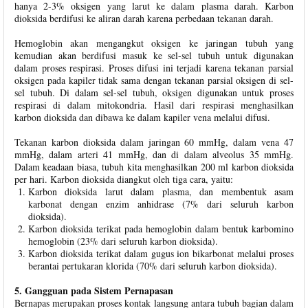
hanya 2-3% oksigen yang larut ke dalam plasma darah. Karbon
dioksida berdifusi ke aliran darah karena perbedaan tekanan darah.
Hemoglobin akan mengangkut oksigen ke jaringan tubuh yang
kemudian akan berdifusi masuk ke sel-sel tubuh untuk digunakan
dalam proses respirasi. Proses difusi ini terjadi karena tekanan parsial
oksigen pada kapiler tidak sama dengan tekanan parsial oksigen di sel-
sel tubuh. Di dalam sel-sel tubuh, oksigen digunakan untuk proses
respirasi di dalam mitokondria. Hasil dari respirasi menghasilkan
karbon dioksida dan dibawa ke dalam kapiler vena melalui difusi.
Tekanan karbon dioksida dalam jaringan 60 mmHg, dalam vena 47
mmHg, dalam arteri 41 mmHg, dan di dalam alveolus 35 mmHg.
Dalam keadaan biasa, tubuh kita menghasilkan 200 ml karbon dioksida
per hari. Karbon dioksida diangkut oleh tiga cara, yaitu:
Karbon dioksida larut dalam plasma, dan membentuk asam
karbonat dengan enzim anhidrase (7% dari seluruh karbon
dioksida).
Karbon dioksida terikat pada hemoglobin dalam bentuk karbomino
hemoglobin (23% dari seluruh karbon dioksida).
Karbon dioksida terikat dalam gugus ion bikarbonat melalui proses
berantai pertukaran klorida (70% dari seluruh karbon dioksida).
5. Gangguan pada Sistem Pernapasan
Bernapas merupakan proses kontak langsung antara tubuh bagian dalam