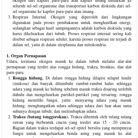
oksigen dari kapiler paru-paru atau kapiler insang diedarkan ke
seluruh sel-sel organisme dan transportasi karbon dioksida dari sel-
sel organisme ke kapiler paru-paru atau insang.
Respirasi Internal. Oksigen yang diperoleh dari lingkungan
digunakan pada proses pembakaran untuk menghasilkan energi,
sedangkan sebagai hasil sampingannya adalah karbon dioksida yang
harus dikeluarkan dari tubuh. Proses respirasi internal sering kali
disebut sebagai respirasi seluler, karena proses respirasi ini terjadi di
dalam sel, yaitu di dalam sitoplasma dan mitokondria.
1. Organ Pernapasan
Udara, terutama oksigen masuk ke dalam tubuh melalui alat-alat
pernapasan yang terdiri atas rongga hidung, trakea, bronkus, dan alat
paru-paru.
Rongga hidung.
Di dalam rongga hidung dilapisi selaput lendir
(mukosa) dan banyak ditumbuhi rambut-rambut halus sehingga
udara yang masuk ke hidung sebelum masuk trakea disaring terlebih
dahulu dan mengeluarkan partikel-partikel yang tersaring. rongga
hidung memiliki fungsi, yaitu: menyaring udara yang masuk
hidung; menghangatkan udara sehingga udara dari luar akan sama
suhunya dengan tubuh; dan melembapkan udara.
Trakea (batang tenggorokan).
Trakea dibentuk oleh tulang tulang
rawan yang berbentuk cincin yang terdiri atas 15 - 20 cincin.
Bagian dalam trakea terdapat sel-sel epitel bersilia yang mempunyai
fungsi untuk mengeluarkan benda asing yang masuk ke alat