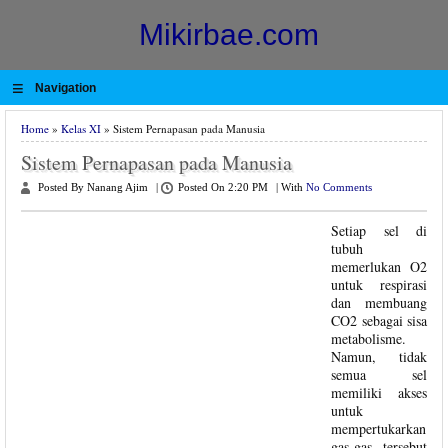
Mikirbae.com
≡
Navigation
Home
»
Kelas XI
» Sistem Pernapasan pada Manusia
Sistem Pernapasan pada Manusia
Posted By Nanang Ajim
|
Posted On 2:20 PM
|
With
No Comments
Setiap sel di
tubuh
memerlukan O2
untuk respirasi
dan membuang
CO2 sebagai sisa
metabolisme.
Namun, tidak
semua sel
memiliki akses
untuk
mempertukarkan
gas-gas tersebut