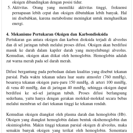
oksigen dibandingkan dengan posisi tidur.
Aktivitas. Orang yang memiliki aktivitas tinggi, frekuensi
pernapasan lebih cepat dan oksigen dibutuhkan lebih banyak. Hal
ini disebabkan, karena metabolisme meningkat untuk menghasilkan
energi.
4. Mekanisme Pertukaran Oksigen dan
Karbondioksida
Pertukaran gas antara oksigen dan karbon dioksida terjadi di alveolus
dan di sel jaringan tubuh melalui proses difusi. Oksigen akan berdifusi
masuk ke darah dalam kapiler darah yang menyelubungi alveolus.
Kemudian, oksigen akan diikat oleh hemoglobin. Hemoglobin adalah
zat warna merah pada sel darah merah.
Difusi bergantung pada perbedaan dalam kualitas yang disebut tekanan
parsial. Pada waktu tekanan udara luar suatu atmosfer (760 mmHg),
besarnya tekanan oksigen paru-paru 150 mmHg, di arteri 100 mmHg,
di vena 40 mmHg, dan di jaringan 40 mmHg, sehingga oksigen dapat
berdifusi ke sel-sel jaringan tubuh. Proses difusi berlangsung
sederhana, yaitu hanya dengan gerakan molekul-molekul secara bebas
melalui membran sel dari tekanan tinggi ke tekanan rendah.
Kemudian oksigen diangkut oleh plasma darah dan hemoglobin (Hb).
Oksigen yang diangkut hemoglobin dalam bentuk oksihemoglobin dan
oksimioglobin. Makin tinggi tekanan parsial oksigen di alveolus, maka
semakin banyak oksigen yang terikat oleh hemoglobin. Sementara