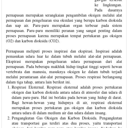
ke lingkungan.
Pada dasarnya
pernapasan merupakan serangkaian pengambilan oksigen melalui alat
pernapasan dan pengeluaran sisa oksidasi yang berupa karbon dioksida
dan uap air. Paru-paru merupakan organ terbesar pada sistem
pernapasan. Paru-paru memiliki peranan yang sangat penting dalam
proses pernapasan karena merupakan tempat pertukaran gas oksigen
(O2) dan karbon dioksida (CO2).
Pernapasan meliputi proses inspirasi dan ekspirasi. Inspirasi adalah
pemasukan udara luar ke dalam tubuh melalui alat-alat pernapasan.
Ekspirasi merupakan pengeluaran udara pernapasan dari alat
pernapasan. Pada beberapa makhluk hidup tingkat tinggi seperti hewan
vertebrata dan manusia, masuknya oksigen ke dalam tubuh terjadi
melalui perantaraan alat-alat pernapasan. Proses respirasi berlangsung
dalam tiga tahap, antara lain berikut ini.
Respirasi Eksternal. Respirasi eksternal adalah proses pertukaran
oksigen dan karbon dioksida antara udara di atmosfer dan udara di
dalam paru-paru. Hal ini berlaku pada hewan yang hidup di darat.
Bagi hewan-hewan yang hidupnya di air, respirasi eksternal
merupakan proses pertukaran gas oksigen dan karbon dioksida
antara udara di dalam medium air dan udara dalam insang.
Pengangkutan Gas Oksigen dan Karbon Dioksida. Pengangkutan
atau transportasi gas terdiri atas dua proses, yaitu transportasi