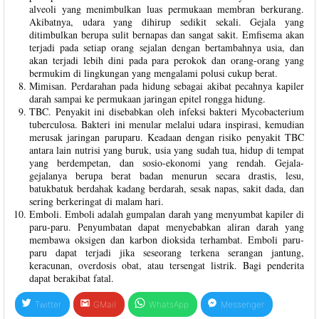
alveoli yang menimbulkan luas permukaan membran berkurang.
Akibatnya, udara yang dihirup sedikit sekali. Gejala yang
ditimbulkan berupa sulit bernapas dan sangat sakit. Emfisema akan
terjadi pada setiap orang sejalan dengan bertambahnya usia, dan
akan terjadi lebih dini pada para perokok dan orang-orang yang
bermukim di lingkungan yang mengalami polusi cukup berat.
Mimisan. Perdarahan pada hidung sebagai akibat pecahnya kapiler
darah sampai ke permukaan jaringan epitel rongga hidung.
TBC. Penyakit ini disebabkan oleh infeksi bakteri Mycobacterium
tuberculosa. Bakteri ini menular melalui udara inspirasi, kemudian
merusak jaringan paruparu. Keadaan dengan risiko penyakit TBC
antara lain nutrisi yang buruk, usia yang sudah tua, hidup di tempat
yang berdempetan, dan sosio-ekonomi yang rendah. Gejala-
gejalanya berupa berat badan menurun secara drastis, lesu,
batukbatuk berdahak kadang berdarah, sesak napas, sakit dada, dan
sering berkeringat di malam hari.
Emboli. Emboli adalah gumpalan darah yang menyumbat kapiler di
paru-paru. Penyumbatan dapat menyebabkan aliran darah yang
membawa oksigen dan karbon dioksida terhambat. Emboli paru-
paru dapat terjadi jika seseorang terkena serangan jantung,
keracunan, overdosis obat, atau tersengat listrik. Bagi penderita
dapat berakibat fatal.
Twitter
GMail
WhatsApp
Messenger