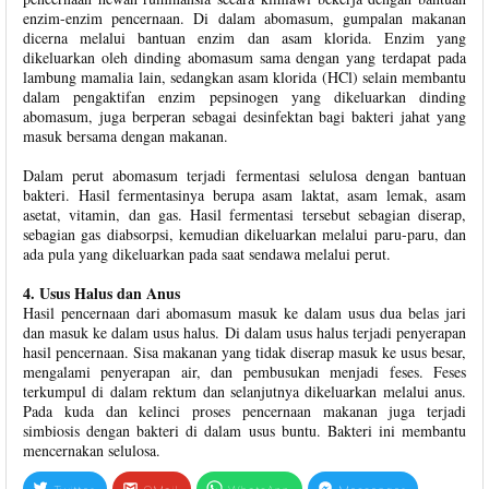
enzim-enzim pencernaan. Di dalam abomasum, gumpalan makanan
dicerna melalui bantuan enzim dan asam klorida. Enzim yang
dikeluarkan oleh dinding abomasum sama dengan yang terdapat pada
lambung mamalia lain, sedangkan asam klorida (HCl) selain membantu
dalam pengaktifan enzim pepsinogen yang dikeluarkan dinding
abomasum, juga berperan sebagai desinfektan bagi bakteri jahat yang
masuk bersama dengan makanan.
Dalam perut abomasum terjadi fermentasi selulosa dengan bantuan
bakteri. Hasil fermentasinya berupa asam laktat, asam lemak, asam
asetat, vitamin, dan gas. Hasil fermentasi tersebut sebagian diserap,
sebagian gas diabsorpsi, kemudian dikeluarkan melalui paru-paru, dan
ada pula yang dikeluarkan pada saat sendawa melalui perut.
4. Usus Halus dan Anus
Hasil pencernaan dari abomasum masuk ke dalam usus dua belas jari
dan masuk ke dalam usus halus. Di dalam usus halus terjadi penyerapan
hasil pencernaan. Sisa makanan yang tidak diserap masuk ke usus besar,
mengalami penyerapan air, dan pembusukan menjadi feses. Feses
terkumpul di dalam rektum dan selanjutnya dikeluarkan melalui anus.
Pada kuda dan kelinci proses pencernaan makanan juga terjadi
simbiosis dengan bakteri di dalam usus buntu. Bakteri ini membantu
mencernakan selulosa.