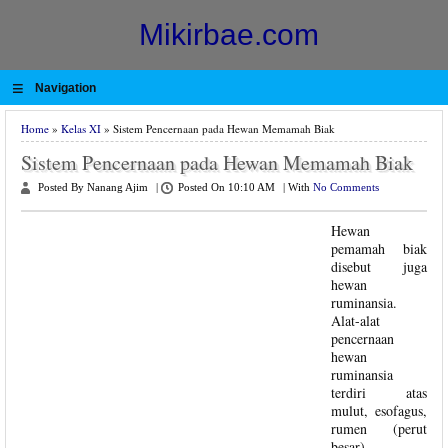
Mikirbae.com
≡
Navigation
Home
»
Kelas XI
» Sistem Pencernaan pada Hewan Memamah Biak
Sistem Pencernaan pada Hewan Memamah Biak
Posted By Nanang Ajim
|
Posted On 10:10 AM
|
With
No Comments
Hewan
pemamah biak
disebut juga
hewan
ruminansia.
Alat-alat
pencernaan
hewan
ruminansia
terdiri atas
mulut, esofagus,
rumen (perut
besar),