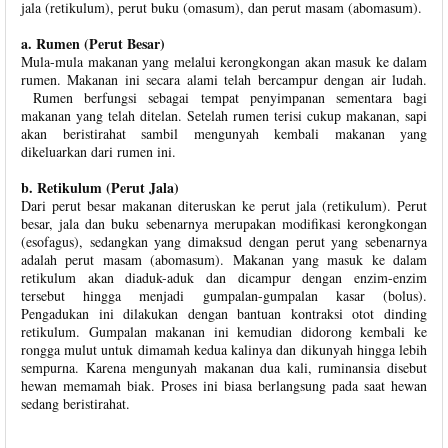
jala (retikulum), perut buku (omasum), dan perut masam (abomasum).
a. Rumen (Perut Besar)
Mula-mula makanan yang melalui kerongkongan akan masuk ke dalam
rumen. Makanan ini secara alami telah bercampur dengan air ludah.
Rumen berfungsi sebagai tempat penyimpanan sementara bagi
makanan yang telah ditelan. Setelah rumen terisi cukup makanan, sapi
akan beristirahat sambil mengunyah kembali makanan yang
dikeluarkan dari rumen ini.
b. Retikulum (Perut Jala)
Dari perut besar makanan diteruskan ke perut jala (retikulum). Perut
besar, jala dan buku sebenarnya merupakan modifikasi kerongkongan
(esofagus), sedangkan yang dimaksud dengan perut yang sebenarnya
adalah perut masam (abomasum). Makanan yang masuk ke dalam
retikulum akan diaduk-aduk dan dicampur dengan enzim-enzim
tersebut hingga menjadi gumpalan-gumpalan kasar (bolus).
Pengadukan ini dilakukan dengan bantuan kontraksi otot dinding
retikulum. Gumpalan makanan ini kemudian didorong kembali ke
rongga mulut untuk dimamah kedua kalinya dan dikunyah hingga lebih
sempurna. Karena mengunyah makanan dua kali, ruminansia disebut
hewan memamah biak. Proses ini biasa berlangsung pada saat hewan
sedang beristirahat.