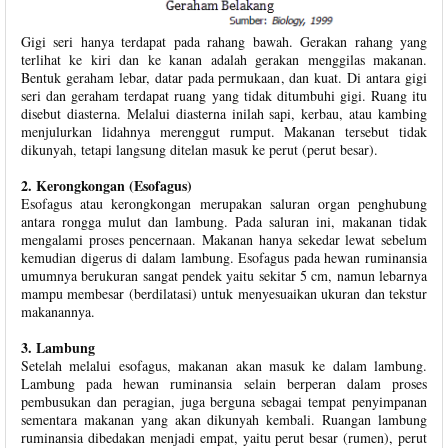
Gigi seri hanya terdapat pada rahang bawah. Gerakan rahang yang
terlihat ke kiri dan ke kanan adalah gerakan menggilas makanan.
Bentuk geraham lebar, datar pada permukaan, dan kuat. Di antara gigi
seri dan geraham terdapat ruang yang tidak ditumbuhi gigi. Ruang itu
disebut diasterna. Melalui diasterna inilah sapi, kerbau, atau kambing
menjulurkan lidahnya merenggut rumput. Makanan tersebut tidak
dikunyah, tetapi langsung ditelan masuk ke perut (perut besar).
2. Kerongkongan (Esofagus)
Esofagus atau kerongkongan merupakan saluran organ penghubung
antara rongga mulut dan lambung. Pada saluran ini, makanan tidak
mengalami proses pencernaan. Makanan hanya sekedar lewat sebelum
kemudian digerus di dalam lambung. Esofagus pada hewan ruminansia
umumnya berukuran sangat pendek yaitu sekitar 5 cm, namun lebarnya
mampu membesar (berdilatasi) untuk menyesuaikan ukuran dan tekstur
makanannya.
3. Lambung
Setelah melalui esofagus, makanan akan masuk ke dalam lambung.
Lambung pada hewan ruminansia selain berperan dalam proses
pembusukan dan peragian, juga berguna sebagai tempat penyimpanan
sementara makanan yang akan dikunyah kembali. Ruangan lambung
ruminansia dibedakan menjadi empat, yaitu perut besar (rumen), perut