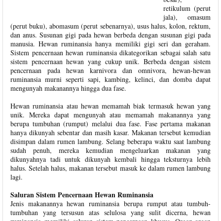
retikulum (perut
jala), omasum
(perut buku), abomasum (perut sebenarnya), usus halus, kolon, rektum,
dan anus. Susunan gigi pada hewan berbeda dengan susunan gigi pada
manusia. Hewan ruminansia hanya memiliki gigi seri dan geraham.
Sistem pencernaan hewan ruminansia dikategorikan sebagai salah satu
sistem pencernaan hewan yang cukup unik. Berbeda dengan sistem
pencernaan pada hewan karnivora dan omnivora, hewan-hewan
ruminansia murni seperti sapi, kambing, kelinci, dan domba dapat
mengunyah makanannya hingga dua fase.
Hewan ruminansia atau hewan memamah biak termasuk hewan yang
unik. Mereka dapat mengunyah atau memamah makanannya yang
berupa tumbuhan (rumput) melalui dua fase. Fase pertama makanan
hanya dikunyah sebentar dan masih kasar. Makanan tersebut kemudian
disimpan dalam rumen lambung. Selang beberapa waktu saat lambung
sudah penuh, mereka kemudian mengeluarkan makanan yang
dikunyahnya tadi untuk dikunyah kembali hingga teksturnya lebih
halus. Setelah halus, makanan tersebut masuk ke dalam rumen lambung
lagi.
Saluran Sistem Pencernaan Hewan Ruminansia
Jenis makanannya hewan ruminansia berupa rumput atau tumbuh-
tumbuhan yang tersusun atas selulosa yang sulit dicerna, hewan