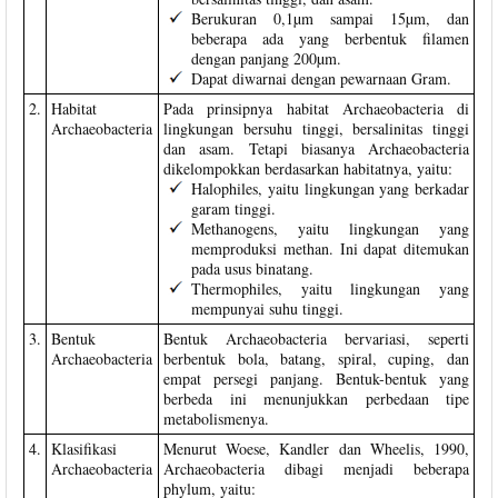
Berukuran 0,1µm sampai 15µm, dan
beberapa ada yang berbentuk filamen
dengan panjang 200µm.
Dapat diwarnai dengan pewarnaan Gram.
2.
Habitat
Pada prinsipnya habitat Archaeobacteria di
Archaeobacteria
lingkungan bersuhu tinggi, bersalinitas tinggi
dan asam. Tetapi biasanya Archaeobacteria
dikelompokkan berdasarkan habitatnya, yaitu:
Halophiles, yaitu lingkungan yang berkadar
garam tinggi.
Methanogens, yaitu lingkungan yang
memproduksi methan. Ini dapat ditemukan
pada usus binatang.
Thermophiles, yaitu lingkungan yang
mempunyai suhu tinggi.
3.
Bentuk
Bentuk Archaeobacteria bervariasi, seperti
Archaeobacteria
berbentuk bola, batang, spiral, cuping, dan
empat persegi panjang. Bentuk-bentuk yang
berbeda ini menunjukkan perbedaan tipe
metabolismenya.
4.
Klasifikasi
Menurut Woese, Kandler dan Wheelis, 1990,
Archaeobacteria
Archaeobacteria dibagi menjadi beberapa
phylum, yaitu: