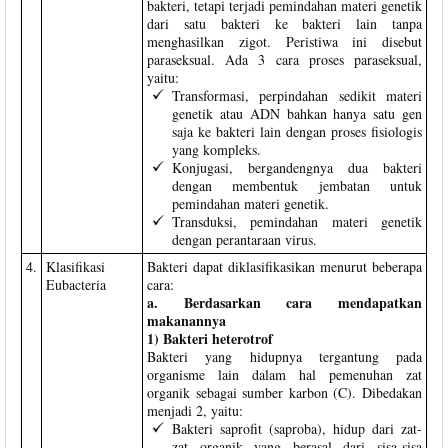
bakteri, tetapi terjadi pemindahan materi genetik
dari satu bakteri ke bakteri lain tanpa
menghasilkan zigot. Peristiwa ini disebut
paraseksual. Ada 3 cara proses paraseksual,
yaitu:
Transformasi, perpindahan sedikit materi
genetik atau ADN bahkan hanya satu gen
saja ke bakteri lain dengan proses fisiologis
yang kompleks.
Konjugasi, bergandengnya dua bakteri
dengan membentuk jembatan untuk
pemindahan materi genetik.
Transduksi, pemindahan materi genetik
dengan perantaraan virus.
4.
Klasifikasi
Bakteri dapat diklasifikasikan menurut beberapa
Eubacteria
cara:
a. Berdasarkan cara mendapatkan
makanannya
1) Bakteri heterotrof
Bakteri yang hidupnya tergantung pada
organisme lain dalam hal pemenuhan zat
organik sebagai sumber karbon (C). Dibedakan
menjadi 2, yaitu:
Bakteri saprofit (saproba), hidup dari zat-
zat organik yang berasal dari sisa-sisa