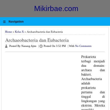
Mikirbae.com
≡
Navigation
Home
»
Kelas X
» Archaeobacteria dan Eubacteria
Archaeobacteria dan Eubacteria
Posted By Nanang Ajim
|
Posted On 3:52 PM
|
With
No Comments
Prokariota
terbagi menjadi
dua domain:
archaea dan
bakteri.
Archaebacteria
adalah
prokariota
pertama dan
tinggal di
lingkungan yang
ekstrim. Mereka
memiliki