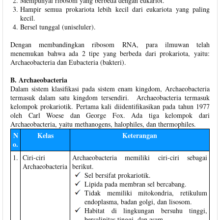
Mempunyai ribosom yang berbeda dengan eukariot.
Hampir semua prokariota lebih kecil dari eukariota yang paling
kecil.
Bersel tunggal (uniseluler).
Dengan membandingkan ribosom RNA, para ilmuwan telah
menemukan bahwa ada 2 tipe yang berbeda dari prokariota, yaitu:
Archaeobacteria dan Eubacteria (bakteri).
B. Archaeobacteria
Dalam sistem klasifikasi pada sistem enam kingdom, Archaeobacteria
termasuk dalam satu kingdom tersendiri. Archaeobacteria termasuk
kelompok prokariotik. Pertama kali diidentifikasikan pada tahun 1977
oleh Carl Woese dan George Fox. Ada tiga kelompok dari
Archaeobacteria, yaitu methanogens, halophiles, dan thermophiles.
N
Kelas
Keterangan
o.
1.
Ciri-ciri
Archaeobacteria memiliki ciri-ciri sebagai
Archaeobacteria
berikut.
Sel bersifat prokariotik.
Lipida pada membran sel bercabang.
Tidak memiliki mitokondria, retikulum
endoplasma, badan golgi, dan lisosom.
Habitat di lingkungan bersuhu tinggi,
bersalinitas tinggi, dan asam.