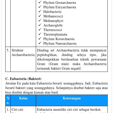
Phylum Grenarchaeota
Phylum Euryarchaeota
Halobacteria
Methanococci
Methanophyri
Archaeoglobi
Thermococci
Thermoplasmata
Phylum Korarchaeota
Phylum Nanoarchaeota
5.
Struktur
Dinding sel Archaeobacteria tidak mempunyai
Archaeobacteria
peptidoglikan, dinding selnya tipis, jika
dikelompokkan berdasarkan teknik pewarnaan
Gram (Gram stain) maka Archaeobacteria
termasuk bakteri Gram negatif.
C. Eubacteria (Bakteri)
Awalan Eu pada kata Eubacteria berarti sesungguhnya. Jadi, Eubacteria
berarti bakteri yang sesungguhnya. Selanjutnya disebut bakteri saja atau
bisa disebut dengan kuman atau basil.
N
Kelas
Keterangan
o.
1.
Ciri-ciri
Eubacteria memiliki ciri-ciri sebagai berikut.