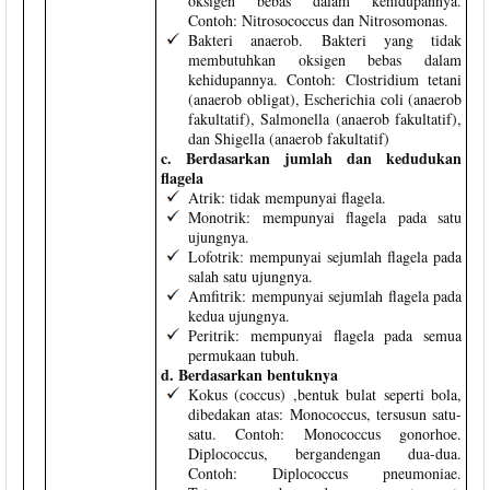
oksigen bebas dalam kehidupannya.
Contoh: Nitrosococcus dan Nitrosomonas.
Bakteri anaerob. Bakteri yang tidak
membutuhkan oksigen bebas dalam
kehidupannya. Contoh: Clostridium tetani
(anaerob obligat), Escherichia coli (anaerob
fakultatif), Salmonella (anaerob fakultatif),
dan Shigella (anaerob fakultatif)
c. Berdasarkan jumlah dan kedudukan
flagela
Atrik: tidak mempunyai flagela.
Monotrik: mempunyai flagela pada satu
ujungnya.
Lofotrik: mempunyai sejumlah flagela pada
salah satu ujungnya.
Amfitrik: mempunyai sejumlah flagela pada
kedua ujungnya.
Peritrik: mempunyai flagela pada semua
permukaan tubuh.
d. Berdasarkan bentuknya
Kokus (coccus) ,bentuk bulat seperti bola,
dibedakan atas: Monococcus, tersusun satu-
satu. Contoh: Monococcus gonorhoe.
Diplococcus, bergandengan dua-dua.
Contoh: Diplococcus pneumoniae.