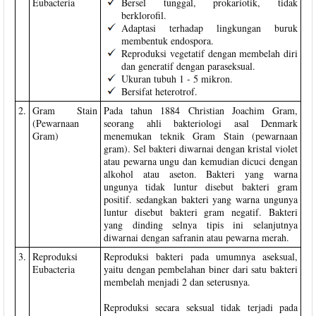
Eubacteria
Bersel tunggal, prokariotik, tidak
berklorofil.
Adaptasi terhadap lingkungan buruk
membentuk endospora.
Reproduksi vegetatif dengan membelah diri
dan generatif dengan paraseksual.
Ukuran tubuh 1 - 5 mikron.
Bersifat heterotrof.
2.
Gram Stain
Pada tahun 1884 Christian Joachim Gram,
(Pewarnaan
seorang ahli bakteriologi asal Denmark
Gram)
menemukan teknik Gram Stain (pewarnaan
gram). Sel bakteri diwarnai dengan kristal violet
atau pewarna ungu dan kemudian dicuci dengan
alkohol atau aseton. Bakteri yang warna
ungunya tidak luntur disebut bakteri gram
positif. sedangkan bakteri yang warna ungunya
luntur disebut bakteri gram negatif. Bakteri
yang dinding selnya tipis ini selanjutnya
diwarnai dengan safranin atau pewarna merah.
3.
Reproduksi
Reproduksi bakteri pada umumnya aseksual,
Eubacteria
yaitu dengan pembelahan biner dari satu bakteri
membelah menjadi 2 dan seterusnya.
Reproduksi secara seksual tidak terjadi pada