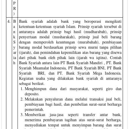
P
R
)
4.
B
Bank syariah adalah bank yang beroperasi mengikuti
a
ketentuan-ketentuan syariah Islam. Prinsip syariah tersebut di
n
antaranya adalah prinsip bagi hasil (mudharabah), prinsip
k
penyertaan modal (musharakah), prinsip jual beli barang
S
dengan memperoleh keuntungan (murabahah), pembiayaan
y
barang modal berdasarkan prinsip sewa murni tanpa pilihan
ar
(ijarah), dan pemindahan kepemilikan atas barang yang disewa
ia
dari pihak bank oleh pihak lain (ijarah wa iqtina). Contah
h
Bank Syariah antara lain PT Bank Syariah Mandiri , PT. Bank
Syariah Muamalat Indonesia, PT Bank Syariah BNI, PT Bank
Syariah BRI, dan PT. Bank Syariah Mega Indonesia.
Kegiatan usaha yang dilakukan bank syariah di antaranya
sebagai berikut.
Menghimpun dana dari masyarakat, seperti giro dan
deposito.
Melakukan penyaluran dana melalui transaksi jual beli,
pembiayaan bagi hasil, dan pembelian surat-surat berharga
pemerintah.
Memberikan jasa-jasa seperti transfer antar bank,
menerima pembayaran tagihan atas surat-surat berharga,
menyediakan tempat untuk menyimpan barang dan surat