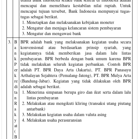
mencapai dan memelihara kestabilan nilai rupiah. Untuk
mencapai tujuan tersebut, Bank Indonesia mempunyai tugas-
tugas sebagai berikut.
Menetapkan dan melaksanakan kebijakan moneter
Mengatur dan menjaga kelancaran sistem pembayaran
Mengatur dan mengawasi bank
3.
B
BPR adalah bank yang melaksanakan kegiatan usaha secara
a
konvensional atau berdasarkan prinsip syariah, yang
n
kegiatannya tidak memberikan jasa dalam lalu lintas
k
pembayaran. BPR berbeda dengan bank umum karena BPR
P
tidak melakukan seluruh kegiatan perbankan. Contoh BPR
er
adalah PT. BPR Daya Arta (Jakarta), PT. BPR Panasayu
k
Arthalayan Sejahtera (Pemalang-Jateng), PT. BPR Mulya Arta
re
(Bandung-Jabar). Kegiatan yang tidak dilakukan oleh BPR
di
adalah sebagai berikut.
ta
Menerima simpanan berupa giro dan ikut serta dalam lalu
n
lintas pembayaran
R
Melakukan atau mengikuti kliring (transaksi utang piutang
a
antarbank)
k
Melakukan kegiatan usaha dalam valuta asing
y
Melakukan usaha perasuransian
at
(
B