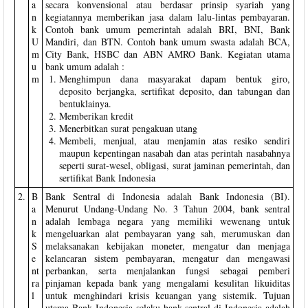
a
secara konvensional atau berdasar prinsip syariah yang
n
kegiatannya memberikan jasa dalam lalu-lintas pembayaran.
k
Contoh bank umum pemerintah adalah BRI, BNI, Bank
U
Mandiri, dan BTN. Contoh bank umum swasta adalah BCA,
m
City Bank, HSBC dan ABN AMRO Bank. Kegiatan utama
u
bank umum adalah :
m
Menghimpun dana masyarakat dapam bentuk giro,
deposito berjangka, sertifikat deposito, dan tabungan dan
bentuklainya.
Memberikan kredit
Menerbitkan surat pengakuan utang
Membeli, menjual, atau menjamin atas resiko sendiri
maupun kepentingan nasabah dan atas perintah nasabahnya
seperti surat-wesel, obligasi, surat jaminan pemerintah, dan
sertifikat Bank Indonesia
2.
B
Bank Sentral di Indonesia adalah Bank Indonesia (BI).
a
Menurut Undang-Undang No. 3 Tahun 2004, bank sentral
n
adalah lembaga negara yang memiliki wewenang untuk
k
mengeluarkan alat pembayaran yang sah, merumuskan dan
S
melaksanakan kebijakan moneter, mengatur dan menjaga
e
kelancaran sistem pembayaran, mengatur dan mengawasi
nt
perbankan, serta menjalankan fungsi sebagai pemberi
ra
pinjaman kepada bank yang mengalami kesulitan likuiditas
l
untuk menghindari krisis keuangan yang sistemik. Tujuan
utama Bank Indonesia selaku bank sentral di Indonesia adalah