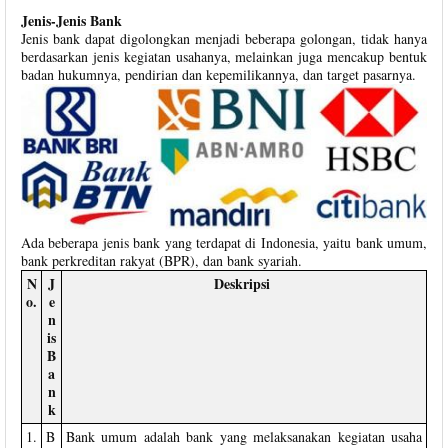
Jenis-Jenis Bank
Jenis bank dapat digolongkan menjadi beberapa golongan, tidak hanya
berdasarkan jenis kegiatan usahanya, melainkan juga mencakup bentuk
badan hukumnya, pendirian dan kepemilikannya, dan target pasarnya.
Ada beberapa jenis bank yang terdapat di Indonesia, yaitu bank umum,
bank perkreditan rakyat (BPR), dan bank syariah.
N
J
Deskripsi
o.
e
n
is
B
a
n
k
1.
B
Bank umum adalah bank yang melaksanakan kegiatan usaha