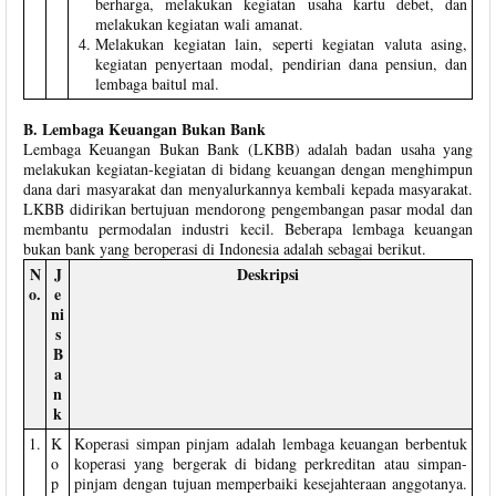
berharga, melakukan kegiatan usaha kartu debet, dan
melakukan kegiatan wali amanat.
Melakukan kegiatan lain, seperti kegiatan valuta asing,
kegiatan penyertaan modal, pendirian dana pensiun, dan
lembaga baitul mal.
B. Lembaga Keuangan Bukan Bank
Lembaga Keuangan Bukan Bank (LKBB) adalah badan usaha yang
melakukan kegiatan-kegiatan di bidang keuangan dengan menghimpun
dana dari masyarakat dan menyalurkannya kembali kepada masyarakat.
LKBB didirikan bertujuan mendorong pengembangan pasar modal dan
membantu permodalan industri kecil. Beberapa lembaga keuangan
bukan bank yang beroperasi di Indonesia adalah sebagai berikut.
N
J
Deskripsi
o.
e
ni
s
B
a
n
k
1.
K
Koperasi simpan pinjam adalah lembaga keuangan berbentuk
o
koperasi yang bergerak di bidang perkreditan atau simpan-
p
pinjam dengan tujuan memperbaiki kesejahteraan anggotanya.