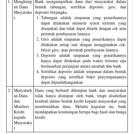
1.
Menghimp
Bank mengumpulkan dana dari masyarakat dalam
un Dana
bentuk tabungan, sertifikat deposito, giro, dan
Masyaraka
deposito berjangka.
t.
Tabungan adalah simpanan yang penarikannya
dapat dilakukan menurut syarat tertentu yang
disepakati dan tidak dapat ditarik dengan cek atau
perintah pembayaran lainnya.
Giro adalah simpanan yang penarikannya dapat
dilakukan setiap saat dengan menggunakan cek,
bilyet giro, atau perintah pembayaran lainnya.
Deposito adalah simpanan yang penarikannya
hanya dapat dilakukan pada waktu tertentu saja
berdasarkan perjanjian antara nasabah dan bank.
Sertifikat deposito adalah simpanan dalam bentuk
deposito yang sertifikat bukti penyimpanannya
dapat dipindahtangankan
2.
Menyalurk
Dana yang berhasil dihimpun bank dari masyarakat
an Dana
tidak hanya disimpan oleh bank, tetapi disalurkan
dan
kembali dalam bentuk kredit kepada masyarakat yang
Memberi
membutuhkan dana. Melalui kegiatan ini, bank
Kredit
mendapatkan keuntungan berupa bagi hasil dan bunga
kepada
kredit.
Masyaraka
t