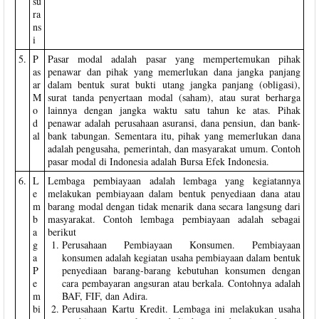
su
ra
ns
i
5.
P
Pasar modal adalah pasar yang mempertemukan pihak
as
penawar dan pihak yang memerlukan dana jangka panjang
ar
dalam bentuk surat bukti utang jangka panjang (obligasi),
M
surat tanda penyertaan modal (saham), atau surat berharga
o
lainnya dengan jangka waktu satu tahun ke atas. Pihak
d
penawar adalah perusahaan asuransi, dana pensiun, dan bank-
al
bank tabungan. Sementara itu, pihak yang memerlukan dana
adalah pengusaha, pemerintah, dan masyarakat umum. Contoh
pasar modal di Indonesia adalah Bursa Efek Indonesia.
6.
L
Lembaga pembiayaan adalah lembaga yang kegiatannya
e
melakukan pembiayaan dalam bentuk penyediaan dana atau
m
barang modal dengan tidak menarik dana secara langsung dari
b
masyarakat. Contoh lembaga pembiayaan adalah sebagai
a
berikut
g
Perusahaan Pembiayaan Konsumen. Pembiayaan
a
konsumen adalah kegiatan usaha pembiayaan dalam bentuk
P
penyediaan barang-barang kebutuhan konsumen dengan
e
cara pembayaran angsuran atau berkala. Contohnya adalah
m
BAF, FIF, dan Adira.
bi
Perusahaan Kartu Kredit. Lembaga ini melakukan usaha