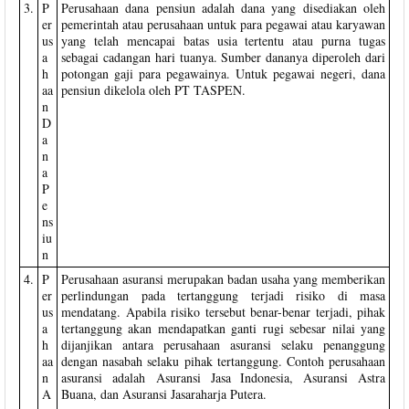
3.
P
Perusahaan dana pensiun adalah dana yang disediakan oleh
er
pemerintah atau perusahaan untuk para pegawai atau karyawan
us
yang telah mencapai batas usia tertentu atau purna tugas
a
sebagai cadangan hari tuanya. Sumber dananya diperoleh dari
h
potongan gaji para pegawainya. Untuk pegawai negeri, dana
aa
pensiun dikelola oleh PT TASPEN.
n
D
a
n
a
P
e
ns
iu
n
4.
P
Perusahaan asuransi merupakan badan usaha yang memberikan
er
perlindungan pada tertanggung terjadi risiko di masa
us
mendatang. Apabila risiko tersebut benar-benar terjadi, pihak
a
tertanggung akan mendapatkan ganti rugi sebesar nilai yang
h
dijanjikan antara perusahaan asuransi selaku penanggung
aa
dengan nasabah selaku pihak tertanggung. Contoh perusahaan
n
asuransi adalah Asuransi Jasa Indonesia, Asuransi Astra
A
Buana, dan Asuransi Jasaraharja Putera.