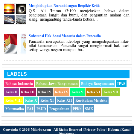
Menghidupkan Nurani dengan Berpikir Kritis
Q.S. Ali 'Imran /3:190 menjelaskan bahwa dalam
penciptaan langit dan bumi, dan pergantian malam dan
siang, mengandung tanda-tanda kebesa...
Substansi Hak Asasi Manusia dalam Pancasila
Pancasila merupakan ideologi yang mengedepankan nilai-
nilai kemanusian. Pancasila sangat menghormati hak asasi
setiap warga negara maupun bu...
LABELS
Bahasa Indonesia
Bahasa Jawa Banyumasan
Budaya Banyumasan
IPAS
Kelas II
Kelas III
Kelas IV
Kelas IX
Kelas V
Kelas VI
Kelas VII
Kelas VIII
Kelas X
Kelas XI
Kelas XII
Kurikulum Merdeka
Matematika
PAI
PAUD
Pengetahuan
PPKn
SMK
Copyright ©
2026|
Mikirbae.com
- All Rights Reserved |
Privacy Policy
|
Hubungi Kami
|
Disclaimer
|