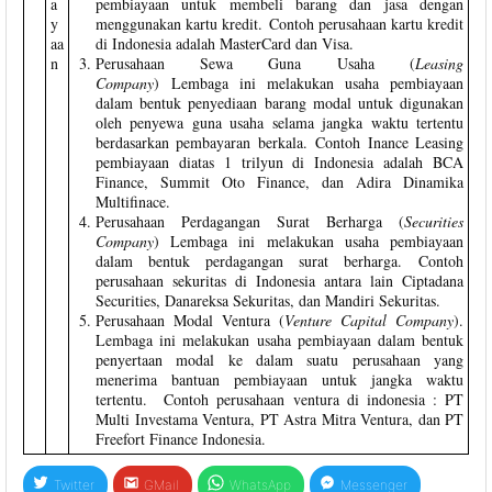
a
pembiayaan untuk membeli barang dan jasa dengan
y
menggunakan kartu kredit. Contoh perusahaan kartu kredit
aa
di Indonesia adalah MasterCard dan Visa.
n
Perusahaan Sewa Guna Usaha (
Leasing
Company
) Lembaga ini melakukan usaha pembiayaan
dalam bentuk penyediaan barang modal untuk digunakan
oleh penyewa guna usaha selama jangka waktu tertentu
berdasarkan pembayaran berkala. Contoh Inance Leasing
pembiayaan diatas 1 trilyun di Indonesia adalah BCA
Finance, Summit Oto Finance, dan Adira Dinamika
Multifinace.
Perusahaan Perdagangan Surat Berharga (
Securities
Company
) Lembaga ini melakukan usaha pembiayaan
dalam bentuk perdagangan surat berharga. Contoh
perusahaan sekuritas di Indonesia antara lain Ciptadana
Securities, Danareksa Sekuritas, dan Mandiri Sekuritas.
Perusahaan Modal Ventura (
Venture Capital Company
).
Lembaga ini melakukan usaha pembiayaan dalam bentuk
penyertaan modal ke dalam suatu perusahaan yang
menerima bantuan pembiayaan untuk jangka waktu
tertentu. Contoh perusahaan ventura di indonesia : PT
Multi Investama Ventura, PT Astra Mitra Ventura, dan PT
Freefort Finance Indonesia.
Twitter
GMail
WhatsApp
Messenger