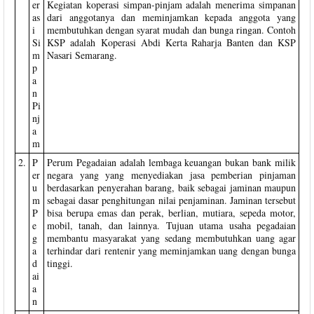
er
Kegiatan koperasi simpan-pinjam adalah menerima simpanan
as
dari anggotanya dan meminjamkan kepada anggota yang
i
membutuhkan dengan syarat mudah dan bunga ringan. Contoh
Si
KSP adalah Koperasi Abdi Kerta Raharja Banten dan KSP
m
Nasari Semarang.
p
a
n
Pi
nj
a
m
2.
P
Perum Pegadaian adalah lembaga keuangan bukan bank milik
er
negara yang yang menyediakan jasa pemberian pinjaman
u
berdasarkan penyerahan barang, baik sebagai jaminan maupun
m
sebagai dasar penghitungan nilai penjaminan. Jaminan tersebut
P
bisa berupa emas dan perak, berlian, mutiara, sepeda motor,
e
mobil, tanah, dan lainnya. Tujuan utama usaha pegadaian
g
membantu masyarakat yang sedang membutuhkan uang agar
a
terhindar dari rentenir yang meminjamkan uang dengan bunga
d
tinggi.
ai
a
n