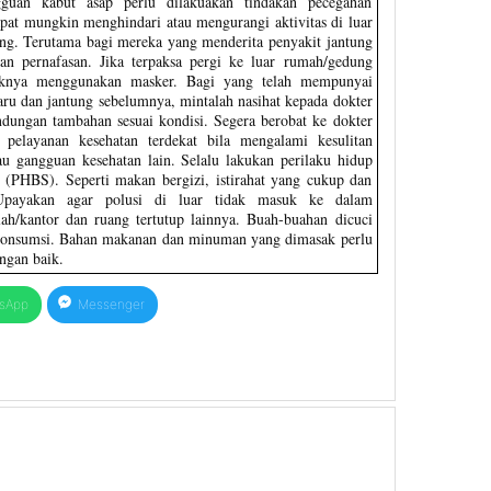
gguan kabut asap perlu dilakuakan tindakan pecegahan
pat mungkin menghindari atau mengurangi aktivitas di luar
g. Terutama bagi mereka yang menderita penyakit jantung
an pernafasan. Jika terpaksa pergi ke luar rumah/gedung
knya menggunakan masker. Bagi yang telah mempunyai
ru dan jantung sebelumnya, mintalah nasihat kepada dokter
ndungan tambahan sesuai kondisi. Segera berobat ke dokter
a pelayanan kesehatan terdekat bila mengalami kesulitan
au gangguan kesehatan lain. Selalu lakukan perilaku hidup
t (PHBS). Seperti makan bergizi, istirahat yang cukup dan
 Upayakan agar polusi di luar tidak masuk ke dalam
ah/kantor dan ruang tertutup lainnya. Buah-buahan dicuci
konsumsi. Bahan makanan dan minuman yang dimasak perlu
ngan baik.
sApp
Messenger