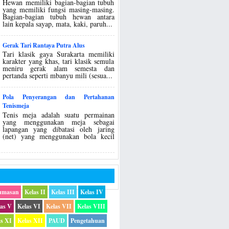
Hewan memiliki bagian-bagian tubuh
yang memiliki fungsi masing-masing.
Bagian-bagian tubuh hewan antara
lain kepala sayap, mata, kaki, paruh...
Gerak Tari Rantaya Putra Alus
Tari klasik gaya Surakarta memiliki
karakter yang khas, tari klasik semula
meniru gerak alam semesta dan
pertanda seperti mbanyu mili (sesua...
Pola Penyerangan dan Pertahanan
Tenismeja
Tenis meja adalah suatu permainan
yang menggunakan meja sebagai
lapangan yang dibatasi oleh jaring
(net) yang menggunakan bola kecil
umasan
Kelas II
Kelas III
Kelas IV
las V
Kelas VI
Kelas VII
Kelas VIII
as XI
Kelas XII
PAUD
Pengetahuan