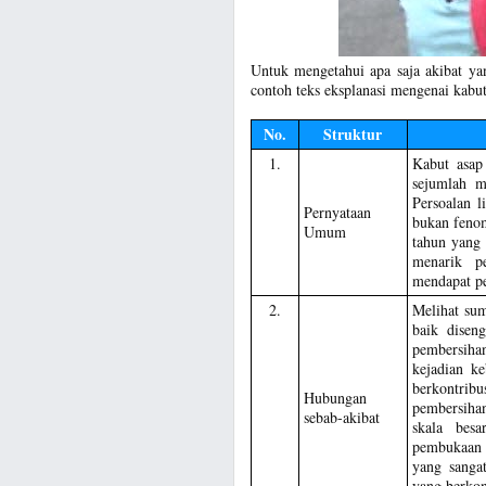
Untuk mengetahui apa saja akibat ya
contoh teks eksplanasi mengenai kabut
No.
Struktur
1.
Kabut asap 
sejumlah m
Persoalan l
Pernyataan
bukan fenom
Umum
tahun yang 
menarik pe
mendapat pe
2.
Melihat sum
baik disen
pembersiha
kejadian k
berkontri
Hubungan
pembersihan
sebab-akibat
skala bes
pembukaan 
yang sanga
yang berkon