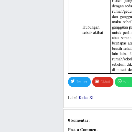
risiko gan
dengan seda
rumah/gedun
dan ganggu
maka sebai
Hubungan
gangguan pa
sebab-akibat
untuk perli
atau saran
bernapas at
bersih seha
lain-lain.
rumah/sekol
sebelum di
di masak de
Twitter
GMail
What
Label:
Kelas XI
0 komentar:
Post a Comment