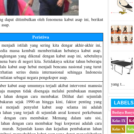
ng dapat ditimbulkan oleh fenomena kabut asap ini, berikut
 asap.
Peristiwa
menjadi istilah yang sering kita dengar akhir-akhir ini,
edia massa kembali memberitakan hebatnya kabut asap.
ingkungan yang dikenal dengan kabut asap ini, sebetulnya
ena baru di negeri kita. Setidaknya sekitar tahun beberapa
lalu kabut asap hebat menjadi bencana nasional yang turut
rhatian serius dunia internasional sehingga Indonesia
nilaian sebagai negara pengekspor asap.
yang t...
ber kabut asap umumnya terjadi akibat intervensi manusia
gaja maupun tidak disengaja melalui pembukaan maupun
n lahan dengan cara membakar. Dilihat dari sejumlah
ebakaran sejak 1990-an hingga kini, faktor penting yang
LABELS
busi menjadi penyulut kabut asap selama ini adalah
 lahan yang terjadi di sejumlah areal konsesi perkebunan
Budaya Bany
ar dengan cara membakar. Memang dalam satu sisi,
Kelas IX
Ke
lahan dengan cara membakar bagi korporasi adalah cara
t murah. Sejumlah kasus dan kejadian pembakaran lahan
Kelas X
Kel
tribusi menyebabkan kabut asap yang dapat mengakibatkan