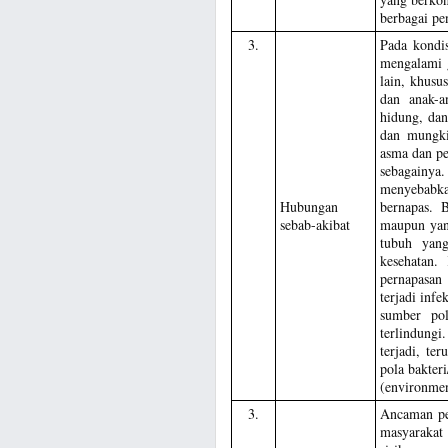
berbagai pe
3.
Pada kondis
mengalami 
lain, khusu
dan anak-a
hidung, dan
dan mungki
asma dan pe
sebagainy
menyebabk
Hubungan
bernapas. 
sebab-akibat
maupun yan
tubuh yan
kesehatan.
pernapasan
terjadi inf
sumber po
terlindungi
terjadi, te
pola bakter
(environmen
3.
Ancaman pe
masyarakat 