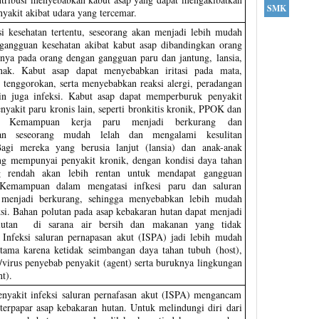
SMK
nyakit akibat udara yang tercemar.
i kesehatan tertentu, seseorang akan menjadi lebih mudah
gangguan kesehatan akibat kabut asap dibandingkan orang
snya pada orang dengan gangguan paru dan jantung, lansia,
nak. Kabut asap dapat menyebabkan iritasi pada mata,
 tenggorokan, serta menyebabkan reaksi alergi, peradangan
n juga infeksi. Kabut asap dapat memperburuk penyakit
nyakit paru kronis lain, seperti bronkitis kronik, PPOK dan
a. Kemampuan kerja paru menjadi berkurang dan
an seseorang mudah lelah dan mengalami kesulitan
Bagi mereka yang berusia lanjut (lansia) dan anak-anak
g mempunyai penyakit kronik, dengan kondisi daya tahan
g rendah akan lebih rentan untuk mendapat gangguan
 Kemampuan dalam mengatasi infkesi paru dan saluran
 menjadi berkurang, sehingga menyebabkan lebih mudah
eksi. Bahan polutan pada asap kebakaran hutan dapat menjadi
lutan di sarana air bersih dan makanan yang tidak
. Infeksi saluran pernapasan akut (ISPA) jadi lebih mudah
rutama karena ketidak seimbangan daya tahan tubuh (host),
i/virus penyebab penyakit (agent) serta buruknya lingkungan
t).
nyakit infeksi saluran pernafasan akut (ISPA) mengancam
terpapar asap kebakaran hutan. Untuk melindungi diri dari