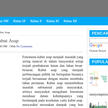
s VIII
Kelas IX
Kelas X
Kelas XI
Kelas XII
abut Asap
PENCAR
abut Asap
:45 PM
|
With
No Comments
Custom Search
Fenomena kabut asap menjadi masalah yang
sering muncul di dalam masyarakat setiap
POPULA
terjadi pembakaran hutan dan lahan besar-
besaran. Kabut asap yang menjadi
perbincangan publik ini bertepatan biasanya
terjadi bersamaan dengan musim membuka
lahan pertanian. Kabut asap menimbulkan
masalah substansial pada masyarakat,
artinya masyarakat mengalami fenomena
menyempurna
mendasar dalam kehidupannya yang
berdampak pada kesehatan yaitu kabut asap.
masyarakat merasakan dampak yang luar