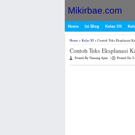
Mikirbae.com
Home
Isi Blog
Kelas VII
Kela
Home
»
Kelas XI
» Contoh Teks Eksplanasi K
Contoh Teks Eksplanasi K
Posted By Nanang Ajim
|
Posted On 3