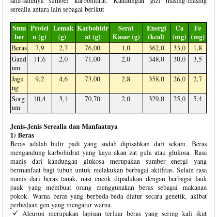
satu-satunya sumber karbohidrat. Kandungan gizi masing-masing
serealia antara lain sebagai berikut
Sum
Protei
Lemak
Karbohidr
Serat
Energi
Ca
Fe
ber
n (g)
(g)
at (g)
Kasar (g)
(kcal)
(mg)
(mg)
Beras
7,9
2,7
76,00
1,0
362,0
33,0
1,8
Gand
11,6
2,0
71,00
2,0
348,0
30,0
3,5
um
Jagu
9,2
4,6
73,00
2,8
358,0
26,0
2,7
ng
Sorg
10,4
3,1
70,70
2,0
329,0
25,0
5,4
um
Jenis-Jenis Serealia dan Manfaatnya
1) Beras
Beras adalah bulir padi yang sudah dipisahkan dari sekam. Beras
mengandung karbohidrat yang kaya akan zat gula atau glukosa. Rasa
manis dari kandungan glukosa merupakan sumber energi yang
bermanfaat bagi tubuh untuk melakukan berbagai aktifitas. Selain rasa
manis dari beras tanak, nasi cocok dipadukan dengan berbagai lauk
pauk yang membuat orang menggunakan beras sebagai makanan
pokok. Warna beras yang berbeda-beda diatur secara genetik, akibat
perbedaan gen yang mengatur warna.
Aleuron merupakan lapisan terluar beras yang sering kali ikut