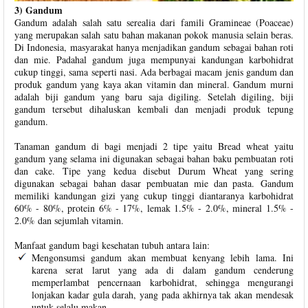
3) Gandum
Gandum adalah salah satu serealia dari famili Gramineae (Poaceae)
yang merupakan salah satu bahan makanan pokok manusia selain beras.
Di Indonesia, masyarakat hanya menjadikan gandum sebagai bahan roti
dan mie. Padahal gandum juga mempunyai kandungan karbohidrat
cukup tinggi, sama seperti nasi. Ada berbagai macam jenis gandum dan
produk gandum yang kaya akan vitamin dan mineral. Gandum murni
adalah biji gandum yang baru saja digiling. Setelah digiling, biji
gandum tersebut dihaluskan kembali dan menjadi produk tepung
gandum.
Tanaman gandum di bagi menjadi 2 tipe yaitu Bread wheat yaitu
gandum yang selama ini digunakan sebagai bahan baku pembuatan roti
dan cake. Tipe yang kedua disebut Durum Wheat yang sering
digunakan sebagai bahan dasar pembuatan mie dan pasta. Gandum
memiliki kandungan gizi yang cukup tinggi diantaranya karbohidrat
60% - 80%, protein 6% - 17%, lemak 1.5% - 2.0%, mineral 1.5% -
2.0% dan sejumlah vitamin.
Manfaat gandum bagi kesehatan tubuh antara lain:
Mengonsumsi gandum akan membuat kenyang lebih lama. Ini
karena serat larut yang ada di dalam gandum cenderung
memperlambat pencernaan karbohidrat, sehingga mengurangi
lonjakan kadar gula darah, yang pada akhirnya tak akan mendesak
untuk selalu makan.