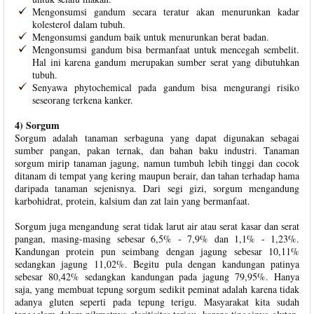
Mengonsumsi gandum secara teratur akan menurunkan kadar
kolesterol dalam tubuh.
Mengonsumsi gandum baik untuk menurunkan berat badan.
Mengonsumsi gandum bisa bermanfaat untuk mencegah sembelit.
Hal ini karena gandum merupakan sumber serat yang dibutuhkan
tubuh.
Senyawa phytochemical pada gandum bisa mengurangi risiko
seseorang terkena kanker.
4) Sorgum
Sorgum adalah tanaman serbaguna yang dapat digunakan sebagai
sumber pangan, pakan ternak, dan bahan baku industri. Tanaman
sorgum mirip tanaman jagung, namun tumbuh lebih tinggi dan cocok
ditanam di tempat yang kering maupun berair, dan tahan terhadap hama
daripada tanaman sejenisnya. Dari segi gizi, sorgum mengandung
karbohidrat, protein, kalsium dan zat lain yang bermanfaat.
Sorgum juga mengandung serat tidak larut air atau serat kasar dan serat
pangan, masing-masing sebesar 6,5% - 7,9% dan 1,1% - 1,23%.
Kandungan protein pun seimbang dengan jagung sebesar 10,11%
sedangkan jagung 11,02%. Begitu pula dengan kandungan patinya
sebesar 80,42% sedangkan kandungan pada jagung 79,95%. Hanya
saja, yang membuat tepung sorgum sedikit peminat adalah karena tidak
adanya gluten seperti pada tepung terigu. Masyarakat kita sudah