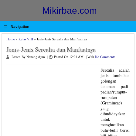
Mikirbae.com
≡
Navigation
Home
»
Kelas VIII
» Jenis-Jenis Serealia dan Manfaatnya
Jenis-Jenis Serealia dan Manfaatnya
Posted By Nanang Ajim
|
Posted On 12:04 AM
|
With
No Comments
Serealia adalah
jenis tumbuhan
golongan
tanaman padi-
padian/rumput-
rumputan
(Gramineae)
yang
dibudidayakan
untuk
menghasilkan
bulir-bulir berisi
biji-bijian