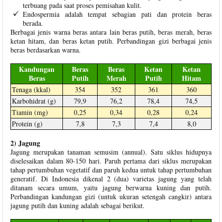
terbuang pada saat proses pemisahan kulit.
Endospermia adalah tempat sebagian pati dan protein beras
berada.
Berbagai jenis warna beras antara lain beras putih, beras merah, beras
ketan hitam, dan beras ketan putih. Perbandingan gizi berbagai jenis
beras berdasarkan warna.
Kandungan
Beras
Beras
Ketan
Ketan
Beras
Putih
Merah
Putih
Hitam
Tenaga (kkal)
354
352
361
360
Karbohidrat (g)
79,9
76,2
78,4
74,5
Tiamin (mg)
0,25
0,34
0,28
0,24
Protein (g)
7,8
7,3
7,4
8,0
2) Jagung
Jagung merupakan tanaman semusim (annual). Satu siklus hidupnya
diselesaikan dalam 80-150 hari. Paruh pertama dari siklus merupakan
tahap pertumbuhan vegetatif dan paruh kedua untuk tahap pertumbuhan
generatif. Di Indonesia dikenal 2 (dua) varietas jagung yang telah
ditanam secara umum, yaitu jagung berwarna kuning dan putih.
Perbandingan kandungan gizi (untuk ukuran setengah cangkir) antara
jagung putih dan kuning adalah sebagai berikut.