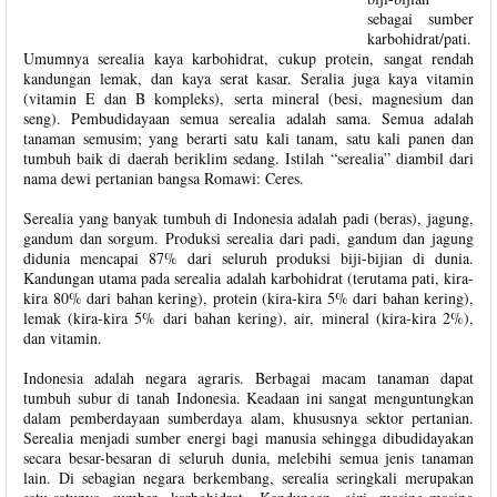
sebagai sumber
karbohidrat/pati.
Umumnya serealia kaya karbohidrat, cukup protein, sangat rendah
kandungan lemak, dan kaya serat kasar. Seralia juga kaya vitamin
(vitamin E dan B kompleks), serta mineral (besi, magnesium dan
seng). Pembudidayaan semua serealia adalah sama. Semua adalah
tanaman semusim; yang berarti satu kali tanam, satu kali panen dan
tumbuh baik di daerah beriklim sedang. Istilah “serealia” diambil dari
nama dewi pertanian bangsa Romawi: Ceres.
Serealia yang banyak tumbuh di Indonesia adalah padi (beras), jagung,
gandum dan sorgum. Produksi serealia dari padi, gandum dan jagung
didunia mencapai 87% dari seluruh produksi biji-bijian di dunia.
Kandungan utama pada serealia adalah karbohidrat (terutama pati, kira-
kira 80% dari bahan kering), protein (kira-kira 5% dari bahan kering),
lemak (kira-kira 5% dari bahan kering), air, mineral (kira-kira 2%),
dan vitamin.
Indonesia adalah negara agraris. Berbagai macam tanaman dapat
tumbuh subur di tanah Indonesia. Keadaan ini sangat menguntungkan
dalam pemberdayaan sumberdaya alam, khususnya sektor pertanian.
Serealia menjadi sumber energi bagi manusia sehingga dibudidayakan
secara besar-besaran di seluruh dunia, melebihi semua jenis tanaman
lain. Di sebagian negara berkembang, serealia seringkali merupakan