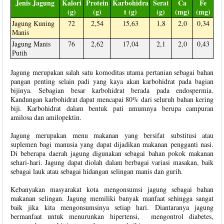
Jenis Jagung
Kalori
Protein
Karbohidra
Serat
Ca
Fe
(g)
(g)
t (g)
(g)
(mg)
(mg)
Jagung Kuning
72
2,54
15,63
1,8
2,0
0,34
Manis
Jagung Manis
76
2,62
17,04
2,1
2,0
0,43
Putih
Jagung merupakan salah satu komoditas utama pertanian sebagai bahan
pangan penting selain padi yang kaya akan karbohidrat pada bagian
bijinya. Sebagian besar karbohidrat berada pada endospermia.
Kandungan karbohidrat dapat mencapai 80% dari seluruh bahan kering
biji. Karbohidrat dalam bentuk pati umumnya berupa campuran
amilosa dan amilopektin.
Jagung merupakan menu makanan yang bersifat substitusi atau
suplemen bagi manusia yang dapat dijadikan makanan pengganti nasi.
Di beberapa daerah jagung digunakan sebagai bahan pokok makanan
sehari-hari. Jagung dapat diolah dalam berbagai variasi masakan, baik
sebagai lauk atau sebagai hidangan selingan manis dan gurih.
Kebanyakan masyarakat kota mengonsumsi jagung sebagai bahan
makanan selingan. Jagung memiliki banyak manfaat sehingga sangat
baik jika kita mengonsumsinya setiap hari. Diantaranya jagung
bermanfaat untuk menurunkan hipertensi, mengontrol diabetes,