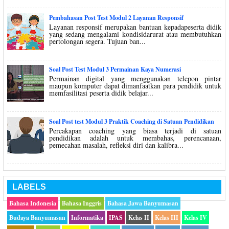
Pembahasan Post Test Modul 2 Layanan Responsif
Layanan responsif merupakan bantuan kepadapeserta didik
yang sedang mengalami kondisidarurat atau membutuhkan
pertolongan segera. Tujuan ban...
Soal Post Test Modul 3 Permainan Kaya Numerasi
Permainan digital yang menggunakan telepon pintar
maupun komputer dapat dimanfaatkan para pendidik untuk
memfasilitasi peserta didik belajar...
Soal Post test Modul 3 Praktik Coaching di Satuan Pendidikan
Percakapan coaching yang biasa terjadi di satuan
pendidikan adalah untuk membahas, perencanaan,
pemecahan masalah, refleksi diri dan kalibra...
LABELS
Bahasa Indonesia
Bahasa Inggris
Bahasa Jawa Banyumasan
Budaya Banyumasan
Informatika
IPAS
Kelas II
Kelas III
Kelas IV