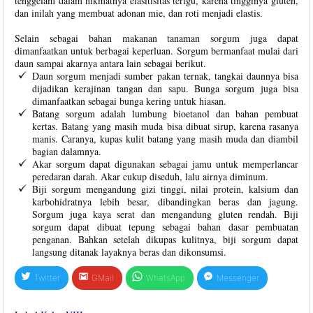
tenggelam dalam nikmatnya elasitisitas terigu, karena tingginya gluten,
dan inilah yang membuat adonan mie, dan roti menjadi elastis.
Selain sebagai bahan makanan tanaman sorgum juga dapat
dimanfaatkan untuk berbagai keperluan. Sorgum bermanfaat mulai dari
daun sampai akarnya antara lain sebagai berikut.
Daun sorgum menjadi sumber pakan ternak, tangkai daunnya bisa
dijadikan kerajinan tangan dan sapu. Bunga sorgum juga bisa
dimanfaatkan sebagai bunga kering untuk hiasan.
Batang sorgum adalah lumbung bioetanol dan bahan pembuat
kertas. Batang yang masih muda bisa dibuat sirup, karena rasanya
manis. Caranya, kupas kulit batang yang masih muda dan diambil
bagian dalamnya.
Akar sorgum dapat digunakan sebagai jamu untuk memperlancar
peredaran darah. Akar cukup diseduh, lalu airnya diminum.
Biji sorgum mengandung gizi tinggi, nilai protein, kalsium dan
karbohidratnya lebih besar, dibandingkan beras dan jagung.
Sorgum juga kaya serat dan mengandung gluten rendah. Biji
sorgum dapat dibuat tepung sebagai bahan dasar pembuatan
penganan. Bahkan setelah dikupas kulitnya, biji sorgum dapat
langsung ditanak layaknya beras dan dikonsumsi.
Twitter
GMail
WhatsApp
Messenger