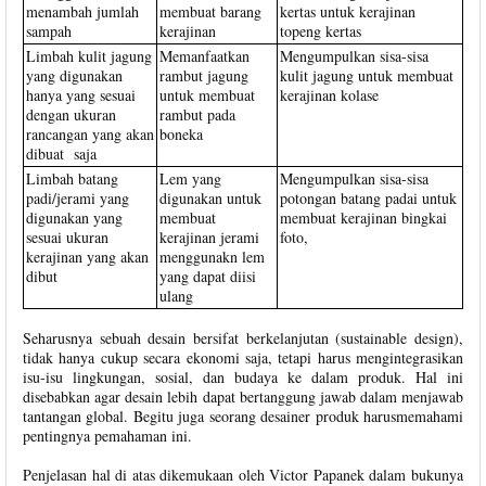
menambah jumlah
membuat barang
kertas untuk kerajinan
sampah
kerajinan
topeng kertas
Limbah kulit jagung
Memanfaatkan
Mengumpulkan sisa-sisa
yang digunakan
rambut jagung
kulit jagung untuk membuat
hanya yang sesuai
untuk membuat
kerajinan kolase
dengan ukuran
rambut pada
rancangan yang akan
boneka
dibuat saja
Limbah batang
Lem yang
Mengumpulkan sisa-sisa
padi/jerami yang
digunakan untuk
potongan batang padai untuk
digunakan yang
membuat
membuat kerajinan bingkai
sesuai ukuran
kerajinan jerami
foto,
kerajinan yang akan
menggunakn lem
dibut
yang dapat diisi
ulang
Seharusnya sebuah desain bersifat berkelanjutan (sustainable design),
tidak hanya cukup secara ekonomi saja, tetapi harus mengintegrasikan
isu-isu lingkungan, sosial, dan budaya ke dalam produk. Hal ini
disebabkan agar desain lebih dapat bertanggung jawab dalam menjawab
tantangan global. Begitu juga seorang desainer produk harusmemahami
pentingnya pemahaman ini.
Penjelasan hal di atas dikemukaan oleh Victor Papanek dalam bukunya