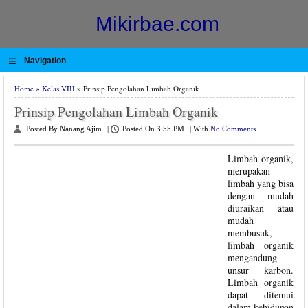
Mikirbae.com
≡
Navigation
Home
»
Kelas VIII
» Prinsip Pengolahan Limbah Organik
Prinsip Pengolahan Limbah Organik
Posted By Nanang Ajim
|
Posted On 3:55 PM
|
With
No Comments
Limbah organik,
merupakan
limbah yang bisa
dengan mudah
diuraikan atau
mudah
membusuk,
limbah organik
mengandung
unsur karbon.
Limbah organik
dapat ditemui
dalam kehidupan