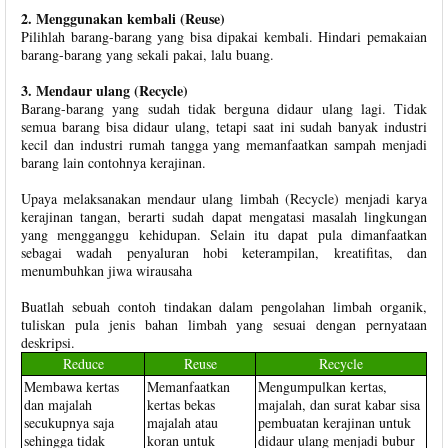
2. Menggunakan kembali (Reuse)
Pilihlah barang-barang yang bisa dipakai kembali. Hindari pemakaian
barang-barang yang sekali pakai, lalu buang.
3. Mendaur ulang (Recycle)
Barang-barang yang sudah tidak berguna didaur ulang lagi. Tidak
semua barang bisa didaur ulang, tetapi saat ini sudah banyak industri
kecil dan industri rumah tangga yang memanfaatkan sampah menjadi
barang lain contohnya kerajinan.
Upaya melaksanakan mendaur ulang limbah (Recycle) menjadi karya
kerajinan tangan, berarti sudah dapat mengatasi masalah lingkungan
yang mengganggu kehidupan. Selain itu dapat pula dimanfaatkan
sebagai wadah penyaluran hobi keterampilan, kreatifitas, dan
menumbuhkan jiwa wirausaha
Buatlah sebuah contoh tindakan dalam pengolahan limbah organik,
tuliskan pula jenis bahan limbah yang sesuai dengan pernyataan
deskripsi.
Reduce
Reuse
Recycle
Membawa kertas
Memanfaatkan
Mengumpulkan kertas,
dan majalah
kertas bekas
majalah, dan surat kabar sisa
secukupnya saja
majalah atau
pembuatan kerajinan untuk
sehingga tidak
koran untuk
didaur ulang menjadi bubur