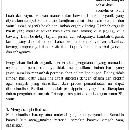
sehari-hari,
contohnya kulit
buah dan sayur, kotoran manusia dan hewan. Limbah organik yang
digunakan sebagai bahan dasar kerajinan dapat dibedakan menjadi dua
yaitu limbah organik basah dan limbah organik kering. Limbah organik
basah yang dapat dijadikan karya kerajinan adalah; kulit jagung, kulit
bawang, kulit buah/biji-bijian, jerami dan sebagainya. Limbah organik
kering yang dapat dijadikan bahan kerajinan ontohnya; kertas/kardus,
kerang, tempurung kelapa, sisik ikan, kayu, kulit telur, serbuk gergaji,
dan sebagainya.
Pengolahan limbah organik memerlukan pengetahuan yang memadai,
agar dalam pemanfaatannya tidak menghasilkan limbah baru yang
justru semakin menambah permasalahan dalam kehidupan. Paling tidak
limbah hasil daur ulang ini dapat dikelola dengan efisien dan efektif
agar sampah yang dihasilkan dari proses pemanfaatan ini dapat
diminimalisir. Berikut ini adalah prinsipprinsip yang bisa diterapkan
dalam pengolahan sampah. Prinsip-prinsip ini dikenal dengan nama 3R,
yaitu:
1. Mengurangi (Reduce)
Meminimalisir barang atau material yang kita pergunakan. Semakin
banyak kita menggunakan material, semakin banyak sampah yang
dihasilkan