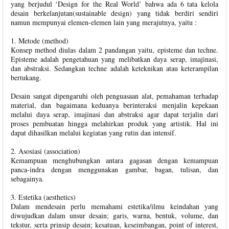
yang berjudul ‘Design for the Real World’ bahwa ada 6 tata kelola
desain berkelanjutan(sustainable design) yang tidak berdiri sendiri
namun mempunyai elemen-elemen lain yang merajutnya, yaitu :
1. Metode (method)
Konsep method diulas dalam 2 pandangan yaitu, episteme dan techne.
Episteme adalah pengetahuan yang melibatkan daya serap, imajinasi,
dan abstraksi. Sedangkan techne adalah keteknikan atau keterampilan
bertukang.
Desain sangat dipengaruhi oleh penguasaan alat, pemahaman terhadap
material, dan bagaimana keduanya berinteraksi menjalin kepekaan
melalui daya serap, imajinasi dan abstraksi agar dapat terjalin dari
proses pembuatan hingga melahirkan produk yang artistik. Hal ini
dapat dihasilkan melalui kegiatan yang rutin dan intensif.
2. Asosiasi (association)
Kemampuan menghubungkan antara gagasan dengan kemampuan
panca-indra dengan menggunakan gambar, bagan, tulisan, dan
sebagainya.
3. Estetika (aesthetics)
Dalam mendesain perlu memahami estetika/ilmu keindahan yang
diwujudkan dalam unsur desain; garis, warna, bentuk, volume, dan
tekstur, serta prinsip desain; kesatuan, keseimbangan, point of interest,