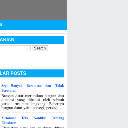
I
ARIAN
LAR POSTS
Segi Banyak Beraturan dan Tidak
Beraturan
Bangun datar merupakan bangun dua
dimensi yang dibatasi oleh sebuah
garis lurus atau lengkung. Beberapa
bangun datar yaitu persegi, persegi ...
Membuat Teks Nonfiksi Tentang
Ekosistem
Ekosistem yang ada di dunia dibagi