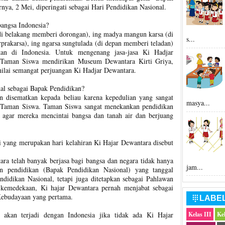
rnya, 2 Mei, diperingati sebagai Hari Pendidikan Nasional.
bangsa Indonesia?
(di belakang memberi dorongan), ing madya mangun karsa (di
s...
prakarsa), ing ngarsa sungtulada (di depan memberi teladan)
kan di Indonesia. Untuk mengenang jasa-jasa Ki Hadjar
 Taman Siswa mendirikan Museum Dewantara Kirti Griya,
-nilai semangat perjuangan Ki Hadjar Dewantara.
al sebagai Bapak Pendidikan?
n disematkan kepada beliau karena kepedulian yang sangat
masya...
n Taman Siswa. Taman Siswa sangat menekankan pendidikan
k agar mereka mencintai bangsa dan tanah air dan berjuang
i yang merupakan hari kelahiran Ki Hajar Dewantara disebut
ara telah banyak berjasa bagi bangsa dan negara tidak hanya
jam...
n pendidikan (Bapak Pendidikan Nasional) yang tanggal
ndidikan Nasional, tetapi juga ditetapkan sebagai Pahlawan
 kemedekaan, Ki hajar Dewantara pernah menjabat sebagai
Kebudayaan yang pertama.
LABE

akan terjadi dengan Indonesia jika tidak ada Ki Hajar
Kelas III
Ke