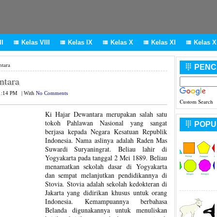
I
Kelas VIII
Kelas IX
Kelas X
Kelas XI
Kelas XI





ntara
PENC

ntara
1:14 PM
|
With
No Comments
Custom Search
Ki Hajar Dewantara merupakan salah satu
tokoh Pahlawan Nasional yang sangat
POPU

berjasa kepada Negara Kesatuan Republik
Indonesia. Nama aslinya adalah Raden Mas
Suwardi Suryaningrat. Beliau lahir di
Yogyakarta pada tanggal 2 Mei 1889. Beliau
menamatkan sekolah dasar di Yogyakarta
dan sempat melanjutkan pendidikannya di
Stovia. Stovia adalah sekolah kedokteran di
Jakarta yang didirikan khusus untuk orang
Indonesia. Kemampuannya berbahasa
Belanda digunakannya untuk menuliskan