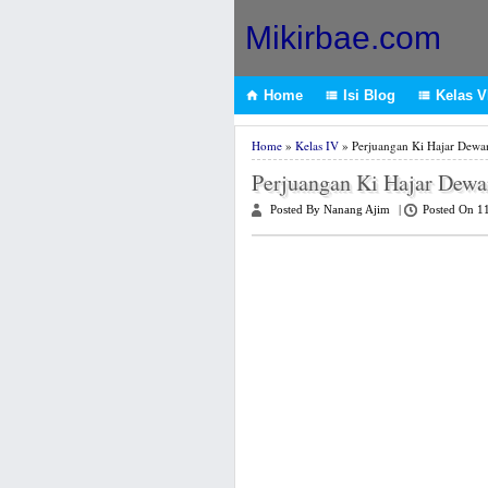
Mikirbae.com
Home
Isi Blog
Kelas VI



Home
»
Kelas IV
» Perjuangan Ki Hajar Dewa
Perjuangan Ki Hajar Dewa
Posted By Nanang Ajim
|
Posted On 1