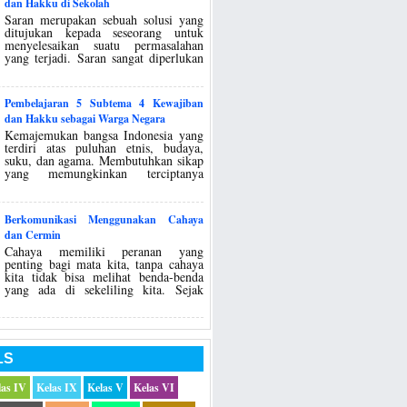
dan Hakku di Sekolah
Saran merupakan sebuah solusi yang
ditujukan kepada seseorang untuk
menyelesaikan suatu permasalahan
yang terjadi. Saran sangat diperlukan
Pembelajaran 5 Subtema 4 Kewajiban
dan Hakku sebagai Warga Negara
Kemajemukan bangsa Indonesia yang
terdiri atas puluhan etnis, budaya,
suku, dan agama. Membutuhkan sikap
yang memungkinkan terciptanya
Berkomunikasi Menggunakan Cahaya
dan Cermin
Cahaya memiliki peranan yang
penting bagi mata kita, tanpa cahaya
kita tidak bisa melihat benda-benda
yang ada di sekeliling kita. Sejak
LS
las IV
Kelas IX
Kelas V
Kelas VI