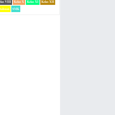
las VIII
Kelas X
Kelas XI
Kelas XII
etahuan
SMK