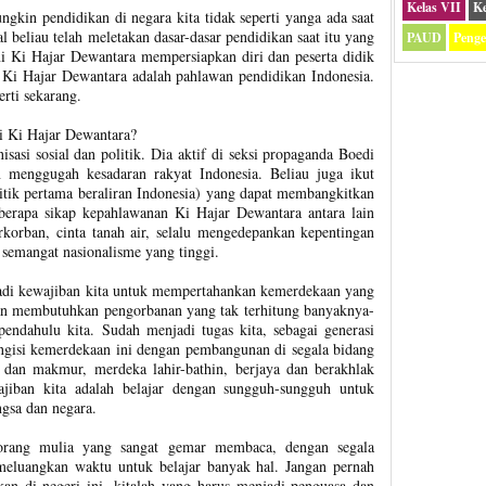
Kelas VII
Ke
gkin pendidikan di negara kita tidak seperti yanga ada saat
l beliau telah meletakan dasar-dasar pendidikan saat itu yang
PAUD
Peng
ni Ki Hajar Dewantara mempersiapkan diri dan peserta didik
 Ki Hajar Dewantara adalah pahlawan pendidikan Indonesia.
erti sekarang.
ri Ki Hajar Dewantara?
sasi sosial dan politik. Dia aktif di seksi propaganda Boedi
 menggugah kesadaran rakyat Indonesia. Beliau juga ikut
litik pertama beraliran Indonesia) yang dapat membangkitkan
berapa sikap kepahlawanan Ki Hajar Dewantara antara lain
rkorban, cinta tanah air, selalu mengedepankan kepentingan
 semangat nasionalisme yang tinggi.
jadi kewajiban kita untuk mempertahankan kemerdekaan yang
dan membutuhkan pengorbanan yang tak terhitung banyaknya-
pendahulu kita. Sudah menjadi tugas kita, sebagai generasi
ngisi kemerdekaan ini dengan pembangunan di segala bidang
 dan makmur, merdeka lahir-bathin, berjaya dan berakhlak
ajiban kita adalah belajar dengan sungguh-sungguh untuk
gsa dan negara.
 orang mulia yang sangat gemar membaca, dengan segala
meluangkan waktu untuk belajar banyak hal. Jangan pernah
kan di negeri ini, kitalah yang harus menjadi penguasa dan