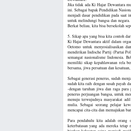
Jika tidak ada Ki Hajar Dewantara mun
ini. Sebagai bapak Pendidikan Nasiona
menjadi dasar pendidikan pada saat i
untuk melindungi bangsa dan negara.
Berkat beliau, kita bisa bersekolah sep
5. Sikap apa yang bisa kita contoh da
Ki Hajar Dewantara aktif dalam organi
Oetomo untuk menyosialisasikan dan
mendirikan Indische Partij (Partai Po
semangat nasionalisme Indonesia. Be
memiliki sikap kepahlawanan rela be
bersama, jiwa persatuan dan kesatuan,
Sebagai generasi penerus, sudah men
sudah kita raih dengan susah payah 
-dengan taruhan jiwa dan raga para 
penerus perjuangan bangsa, untuk me
menuju terwujudnya masyarakat adil
mulia. Sebagai seorang pelajar kew
mencapai cita-cita dan memajukan ban
Para pendahulu kita adalah orang
keterbatasan yang ada mereka tetap 
biarkan kekuatan asing menjadi maji