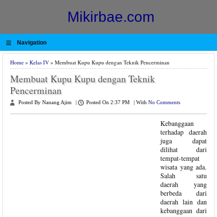
Mikirbae.com
≡
Navigation
Home
»
Kelas IV
» Membuat Kupu Kupu dengan Teknik Pencerminan
Membuat Kupu Kupu dengan Teknik
Pencerminan
Posted By Nanang Ajim
|
Posted On 2:37 PM
|
With
No Comments
Kebanggaan
terhadap daerah
juga dapat
dilihat dari
tempat-tempat
wisata yang ada.
Salah satu
daerah yang
berbeda dari
daerah lain dan
kebanggaan dari