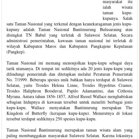
masyarakat itu
ialah wisata
taman kupu-
kupunya. Salah
satu Taman Nasional yang terkenal dengan keanekaragaman jenis kupu-
kupuny adalah Taman Nasional Bantimurung Bulusaraung atau
disingkat TN Babul yang terletak di Sulawesi Selatan. Secara
administrasi pemerintahan, kawasan taman nasional ini terletak di
wilayah Kabupaten Maros dan Kabupaten Pangkajene Kepulauan
(Pangkep).
Taman Nasional ini memang menonjolkan kupu-kupu sebagai daya
tarik utamanya. Di tempat ini sedikitnya ada 20 jenis kupu-kupu yang
dilindungi pemerintah dan ditetapkan melalui Peraturan Pemerintah
No. 7/1999. Beberapa spesies unik bahkan hanya terdapat di Sulawesi
Selatan, yaitu Troides Helena Linne, Troides Hypolitus Cramer,
Troides Haliphron Boisduval, Papilo Adamantius, dan Cethosia
Myrana. Antara tahun 1856-1857, Alfred Russel Wallace menghabiskan
sebagian hidupnya di kawasan tersebut untuk meneliti berbagai jenis
kupu-kupu. Wallace menyatakan Bantimurung merupakan The
Kingdom of Butterfly (kerajaan kupu-kupu). Menurutnya di lokasi
tersebut terdapat sedikitnya 250 spesies kupu-kupu.
Taman Nasional Bantimurung merupakan taman wisata alam yang
paling membanggakan masyarakat Sulawesi Selatan. Karena lokasinya