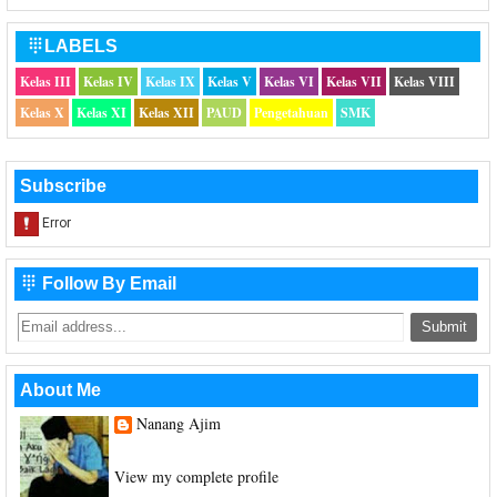
LABELS

Kelas III
Kelas IV
Kelas IX
Kelas V
Kelas VI
Kelas VII
Kelas VIII
Kelas X
Kelas XI
Kelas XII
PAUD
Pengetahuan
SMK
Subscribe
Follow By Email

About Me
Nanang Ajim
Saya hanya seorang Guru Sekolah Dasar
View my complete profile