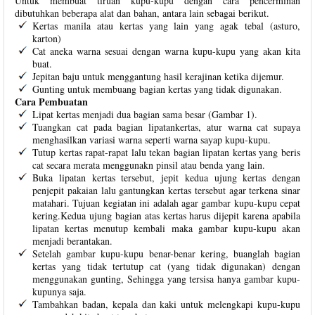
Untuk membuat tiruan kupu-kupu dengan cara pencerminan
dibutuhkan beberapa alat dan bahan, antara lain sebagai berikut.
Kertas manila atau kertas yang lain yang agak tebal (asturo,
karton)
Cat aneka warna sesuai dengan warna kupu-kupu yang akan kita
buat.
Jepitan baju untuk menggantung hasil kerajinan ketika dijemur.
Gunting untuk membuang bagian kertas yang tidak digunakan.
Cara Pembuatan
Lipat kertas menjadi dua bagian sama besar (Gambar 1).
Tuangkan cat pada bagian lipatankertas, atur warna cat supaya
menghasilkan variasi warna seperti warna sayap kupu-kupu.
Tutup kertas rapat-rapat lalu tekan bagian lipatan kertas yang beris
cat secara merata menggunakn pinsil atau benda yang lain.
Buka lipatan kertas tersebut, jepit kedua ujung kertas dengan
penjepit pakaian lalu gantungkan kertas tersebut agar terkena sinar
matahari. Tujuan kegiatan ini adalah agar gambar kupu-kupu cepat
kering.Kedua ujung bagian atas kertas harus dijepit karena apabila
lipatan kertas menutup kembali maka gambar kupu-kupu akan
menjadi berantakan.
Setelah gambar kupu-kupu benar-benar kering, buanglah bagian
kertas yang tidak tertutup cat (yang tidak digunakan) dengan
menggunakan gunting, Sehingga yang tersisa hanya gambar kupu-
kupunya saja.
Tambahkan badan, kepala dan kaki untuk melengkapi kupu-kupu