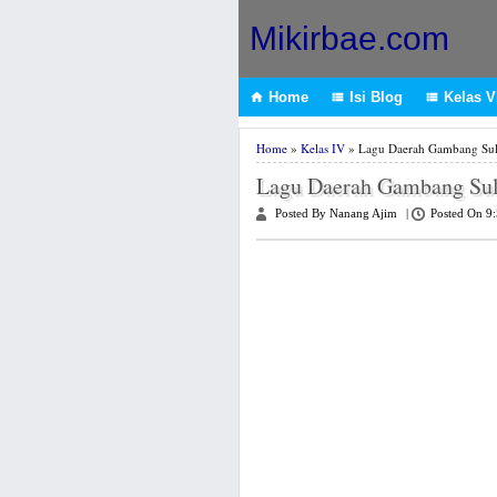
Mikirbae.com
Home
Isi Blog
Kelas VI



Home
»
Kelas IV
» Lagu Daerah Gambang Sul
Lagu Daerah Gambang Sul
Posted By Nanang Ajim
|
Posted On 9