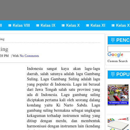
I
Kelas VIII
Kelas IX
Kelas X
Kelas XI
Kelas XI





ing
PENC

ing
:59 PM
|
With
No Comments
Custom Search
Indonesia sangat kaya akan lagu-lagu
daerah, salah satunya adalah lagu Gambang
POPU

Suling. Lagu Gambang Suling adalah lagu
yang populer di Indonesia. Lagu ini berasal
dari Jawa Tengah salah satu provinsi yang
ada di Indonesia. Lagu gambang suling
diciptakan pertama kali oleh seorang dalang
kondang yaitu Ki Narto Sabda. Lagu
gambang suling bermakna sebagai ungkapan
kekaguman terhadap instrumen suling yang
ditiup dengan merdu, dan membentuk
harmonisasi dengan instrumen lain (kendang