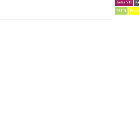
Kelas VII
Ke
PAUD
Peng