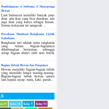
Pembelajaran 4 Subtema 4 Menyayangi
Hewan
Laut Indonesia memiliki banyak jenis
ikan. ada ikan yang bisa dimakan, ada
juga ikan yang hanya sebagai hiasan.
Semua kekayaan ini anugerah ...
Percobaan Membuat Rangkaian Listrik
Sederhana
Rangkaian seri adalah suatu rangkaian
yang semua bagian-bagiannya
dihubungkan berurutan, sehingga
setiap bagian dialiri oleh arus listrik
Bagian Tubuh Hewan dan Fungsinya
Hewan memiliki bagian-bagian tubuh
yang memiliki fungsi masing-masing.
Bagian-bagian tubuh hewan antara
lain kepala sayap, mata, kaki, paruh...
LS
las IV
Kelas IX
Kelas V
Kelas VI