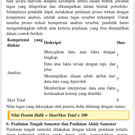
baik secara individu ataupun kelompok ditulis dalam bentuk jawaban
tugas yang dilaporkan dan dikumpulkan dalam bentuk portofolio.
Selanjutnya pendidik dapat melakukan penilaian proses terkait dengan
kompetensi analisis, setelah semua tugas tersebut terkumpul. Untuk
menilai proses terkait kompetensi analisis tersebut, pendidik harus
mengembangkan rubrik atau kriteria penilaian, yang bisa ditampilkan
dalam contoh berikut.
Kompetensi yang
Deskripsi
Skor
diukur
Menyajikan data atau fakta dengan
1
lengkap.
Data atau fakta tersaji dengan rapi, dan
1
jelas.
Analisis
Menampilkan ulasan sebab akibat dari
3
data-data yang diperoleh.
Memberikan interpretasi data atau fakta
3
berdasarkan konsep yang dimiliki.
Skor Total
8
Nilai tugas yang dikerjakan oleh peserta didik dihitung dengan rumus:
Nilai Peserta Didik = Skor/Skor Total x 100
b. Penilaian Tengah Semester dan Penilaian Akhir Semester
Penilaian tengah semester dilakukan dengan teknik penilaian tertulis,
dapat berbentuk pilihan ganda, benar salah, menjodohkan, uraian,