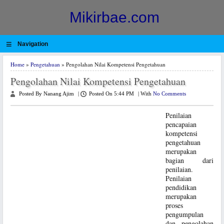
Mikirbae.com
≡
Navigation
Home
»
Pengetahuan
» Pengolahan Nilai Kompetensi Pengetahuan
Pengolahan Nilai Kompetensi Pengetahuan
Posted By Nanang Ajim
|
Posted On 5:44 PM
|
With
No Comments
Penilaian
pencapaian
kompetensi
pengetahuan
merupakan
bagian dari
penilaian.
Penilaian
pendidikan
merupakan
proses
pengumpulan
dan pengolahan