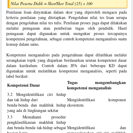
Nilai Peserta Didik = Skor/Skor Total (25) x 100
Penilaian lisan dinyatakan dalam skor yang diperoleh mengacu pada
kriteria penilaian yang ditetapkan. Pengolahan nilai tes lisan serupa
dengan pengolahan nilai tes tulis. Penilaian proses juga dapat dilakukan
melalui penugasan atau pemberian tugas oleh pendidik. Hasil
penugasan dapat digunakan untuk mengukur proses tercapainya
kompetensi pengetahuan, sebagai contoh kompetensi menganalisis suatu
konsep dalam sains.
Kompetensi menganalisis pada pengetahuan dapat dilatihkan melalui
serangkaian topik yang diajarkan berdasarkan urutan kompetensi dasar
dalam kurikulum. Contoh dalam IPA dari beberapa KD dapat
digunakan untuk melatihkan kompetensi menganalisis, seperti pada
tabel berikut:
Tugas mengembangkan
Kompetensi Dasar
kompetensi menganalisis
3.2 Mengidentifikasi ciri hidup
dan tak hidup dari
Mengidentifikasi komponen
benda-benda dan makhluk hidup
ekosistem.
yang ada di lingkungan sekitar
3.3 Memahami prosedur
pengklasifikasian makhluk hidup
dan benda-benda tak-hidup sebagai
Mengidentifikasi dan
bagian kerja
menggolongkan ciri-ciri makhluk