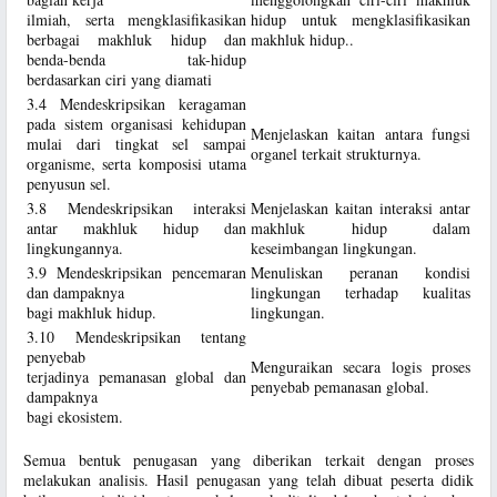
ilmiah, serta mengklasifikasikan
hidup untuk mengklasifikasikan
berbagai makhluk hidup dan
makhluk hidup..
benda-benda tak-hidup
berdasarkan ciri yang diamati
3.4 Mendeskripsikan keragaman
pada sistem organisasi kehidupan
Menjelaskan kaitan antara fungsi
mulai dari tingkat sel sampai
organel terkait strukturnya.
organisme, serta komposisi utama
penyusun sel.
3.8 Mendeskripsikan interaksi
Menjelaskan kaitan interaksi antar
antar makhluk hidup dan
makhluk hidup dalam
lingkungannya.
keseimbangan lingkungan.
3.9 Mendeskripsikan pencemaran
Menuliskan peranan kondisi
dan dampaknya
lingkungan terhadap kualitas
bagi makhluk hidup.
lingkungan.
3.10 Mendeskripsikan tentang
penyebab
Menguraikan secara logis proses
terjadinya pemanasan global dan
penyebab pemanasan global.
dampaknya
bagi ekosistem.
Semua bentuk penugasan yang diberikan terkait dengan proses
melakukan analisis. Hasil penugasan yang telah dibuat peserta didik