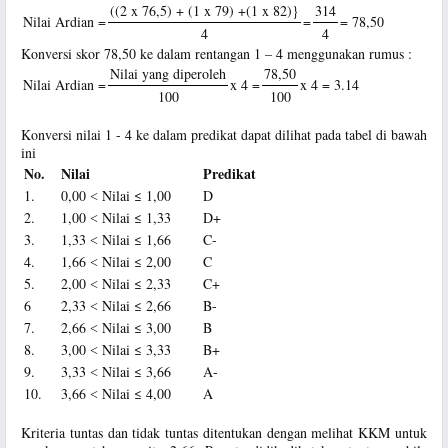
((2 x 76,5) + (1 x 79) +(1 x 82)}
314
Nilai Ardian =
=
= 78,50
4
4
Konversi skor 78,50 ke dalam rentangan 1 – 4 menggunakan rumus :
Nilai yang diperoleh
78,50
Nilai Ardian =
x 4 =
x 4 = 3.14
100
100
Konversi nilai 1 - 4 ke dalam predikat dapat dilihat pada tabel di bawah
ini
No.
Nilai
Predikat
1.
0,00 ˂ Nilai ≤ 1,00
D
2.
1,00 ˂ Nilai ≤ 1,33
D+
3.
1,33 ˂ Nilai ≤ 1,66
C-
4.
1,66 ˂ Nilai ≤ 2,00
C
5.
2,00 ˂ Nilai ≤ 2,33
C+
6
2,33 ˂ Nilai ≤ 2,66
B-
7.
2,66 ˂ Nilai ≤ 3,00
B
8.
3,00 ˂ Nilai ≤ 3,33
B+
9.
3,33 ˂ Nilai ≤ 3,66
A-
10.
3,66 ˂ Nilai ≤ 4,00
A
Kriteria tuntas dan tidak tuntas ditentukan dengan melihat KKM untuk