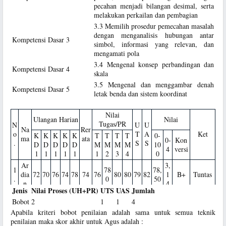
pecahan menjadi bilangan desimal, serta
melakukan perkailan dan pembagian
3.3 Memilih prosedur pemecahan masalah
dengan menganalisis hubungan antar
Kompetensi Dasar 3
simbol, informasi yang relevan, dan
mengamati pola
3.4 Mengenal konsep perbandingan dan
Kompetensi Dasar 4
skala
3.5 Mengenal dan menggambar denah
Kompetensi Dasar 5
letak benda dan sistem koordinat
Nilai
Ulangan Harian
Nilai
Tugas/PR
N
U
U
Na
Rer
o
T
A
Ket
K
K
K
K
K
T
T
T
T
0-
ma
ata
0-
Kon
.
S
S
D
D
D
D
D
M
M
M
M
10
4
versi
1
1
1
1
1
1
2
3
4
0
Ar
3,
1
78
78,
dia
72
70
76
74
78
74
76
80
80
79
82
1
B+
Tuntas
.
0
50
n
4
Jenis
Nilai Proses (UH+PR)
UTS
UAS
Jumlah
2,
2
Bu
64,
Tidak
Bobot
2
1
1
4
74
65
56
54
76
65
66
74
72
56
67
64
5
B-
.
di
50
Tuntas
Apabila kriteri bobot penilaian adalah sama untuk semua teknik
8
penilaian maka skor akhir untuk Agus adalah :