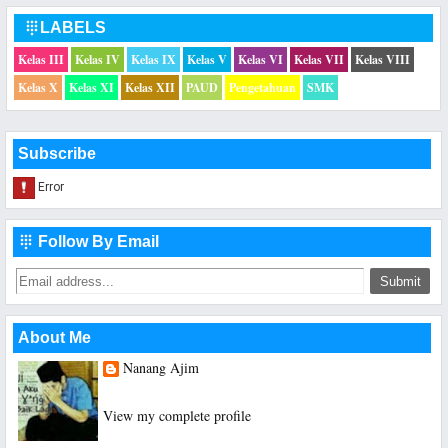
LABELS

Kelas III
Kelas IV
Kelas IX
Kelas V
Kelas VI
Kelas VII
Kelas VIII
Kelas X
Kelas XI
Kelas XII
PAUD
Pengetahuan
SMK
Subscribe
Follow By Email

About Me
Nanang Ajim
Saya hanya seorang Guru Sekolah Dasar
View my complete profile