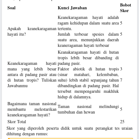
Bobot
Soal
Kunci Jawaban
Skor
Keanekaragaman hayati adalah
ragam kehidupan dalam suatu area
5
Apakah keanekaragaman
tertentu.
hayati itu?
Jumlah terbesar spesies dalam
5
suatu area, menunjukkan daerah
keaneragaman hayati terbesar
Keanakaragaman hayati di hutan
tropis lebih besar dibanding di
Keanekaragaman hayati
padang pasir.
mana yang lebih besar
Faktor abiotik di hutan tropis
3
antara di padang pasir atau
(sinar matahari, kelembaban,
di hutan tropis? Tuliskan
suhu) lebih stabil sepanjang tahun
7
Jawabanmu
dibandingkan di padang pasir. Hal
tersebut mempengaruhi makhluk
hidup di dalamnya.
Bagaimana taman nasional
Taman nasional melindungi
membantu melestarikan
5
tumbuhan dan hewan
keanekaragaman hayati?
Skor Total
25
Skor yang diperoleh peserta didik untuk suatu perangkat tes uraian
dihitung dengan rumus: