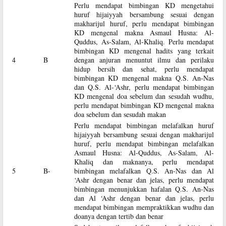
Perlu mendapat bimbingan KD mengetahui
huruf hijaiyyah bersambung sesuai dengan
makharijul huruf, perlu mendapat bimbingan
KD mengenal makna Asmaul Husna: Al-
Quddus, As-Salam, Al-Khaliq. Perlu mendapat
bimbingan KD mengenal hadits yang terkait
4
B
dengan anjuran menuntut ilmu dan perilaku
hidup bersih dan sehat, perlu mendapat
bimbingan KD mengenal makna Q.S. An-Nas
dan Q.S. Al-‘Ashr, perlu mendapat bimbingan
KD mengenal doa sebelum dan sesudah wudhu,
perlu mendapat bimbingan KD mengenal makna
doa sebelum dan sesudah makan
Perlu mendapat bimbingan melafalkan huruf
hijaiyyah bersambung sesuai dengan makharijul
huruf, perlu mendapat bimbingan melafalkan
Asmaul Husna: Al-Quddus, As-Salam, Al-
Khaliq dan maknanya, perlu mendapat
5
B-
bimbingan melafalkan Q.S. An-Nas dan Al
‘Ashr dengan benar dan jelas, perlu mendapat
bimbingan menunjukkan hafalan Q.S. An-Nas
dan Al ‘Ashr dengan benar dan jelas, perlu
mendapat bimbingan mempraktikkan wudhu dan
doanya dengan tertib dan benar