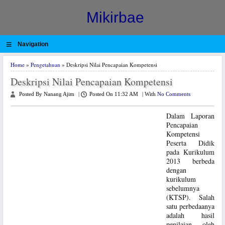
Mikirbae
≡
Navigation
Home
»
Pengetahuan
» Deskripsi Nilai Pencapaian Kompetensi
Deskripsi Nilai Pencapaian Kompetensi
Posted By Nanang Ajim
|
Posted On 11:32 AM
|
With
No Comments
Dalam Laporan
Pencapaian
Kompetensi
Peserta Didik
pada Kurikulum
2013 berbeda
dengan
kurikulum
sebelumnya
(KTSP). Salah
satu perbedaanya
adalah hasil
penilaian oleh