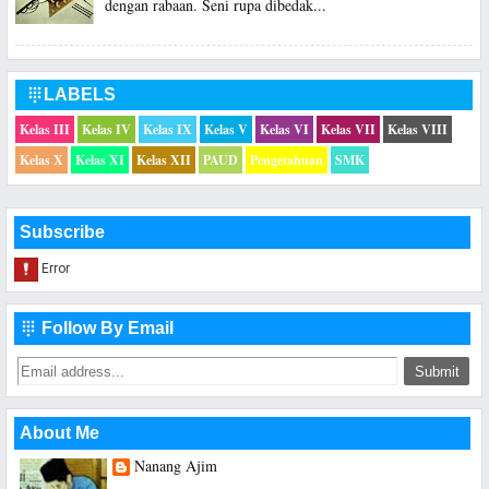
dengan rabaan. Seni rupa dibedak...
LABELS

Kelas III
Kelas IV
Kelas IX
Kelas V
Kelas VI
Kelas VII
Kelas VIII
Kelas X
Kelas XI
Kelas XII
PAUD
Pengetahuan
SMK
Subscribe
Follow By Email

About Me
Nanang Ajim