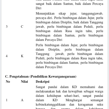
sangat baik dalam Santun, baik dalam Percaya
Diri
Menunjukkan sikap jujur, tanggungjawab,
percaya diri. Perlu bimbingan dalam Jujur, perlu
bimbingan dalam Disiplin, baik dalam Tanggung
3
C
jawab, perlu bimbingan dalam Peduli, perlu
bimbingan dalam Rasa ingin tahu, perlu
bimbingan dalam Santun, perlu bimbingan
dalam Percaya Diri
Perlu bimbingan dalam Jujur, perlu bimbingan
dalam Disiplin, perlu bimbingan dalam
Tanggung jawab, perlu bimbingan dalam
4
K
Peduli, perlu bimbingan dalam Rasa ingin tahu,
perlu bimbingan dalam Santun, perlu bimbingan
dalam Percaya Diri
C. Pengetahuan (Pendidiksn Kewarganegaraan)
No
Nilai
Deskripsi
Sangat pandai dalam KD memahami dan
melaksanakan hak dan kewajiban sebagai warga
dalam kehidupan sehari-hari, sangat pandai
1
A
dalam KD Menghargai semangat
kebinekatunggalikaan dan keragaman suku
bangsa dan agama dalam kehidupan