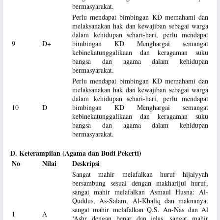
bermasyarakat.
Perlu mendapat bimbingan KD memahami dan
melaksanakan hak dan kewajiban sebagai warga
dalam kehidupan sehari-hari, perlu mendapat
9
D+
bimbingan KD Menghargai semangat
kebinekatunggalikaan dan keragaman suku
bangsa dan agama dalam kehidupan
bermasyarakat.
Perlu mendapat bimbingan KD memahami dan
melaksanakan hak dan kewajiban sebagai warga
dalam kehidupan sehari-hari, perlu mendapat
10
D
bimbingan KD Menghargai semangat
kebinekatunggalikaan dan keragaman suku
bangsa dan agama dalam kehidupan
bermasyarakat.
D. Keterampilan (Agama dan Budi Pekerti)
No
Nilai
Deskripsi
Sangat mahir melafalkan huruf hijaiyyah
bersambung sesuai dengan makharijul huruf,
sangat mahir melafalkan Asmaul Husna: Al-
Quddus, As-Salam, Al-Khaliq dan maknanya,
sangat mahir melafalkan Q.S. An-Nas dan Al
1
A
‘Ashr dengan benar dan jelas, sangat mahir