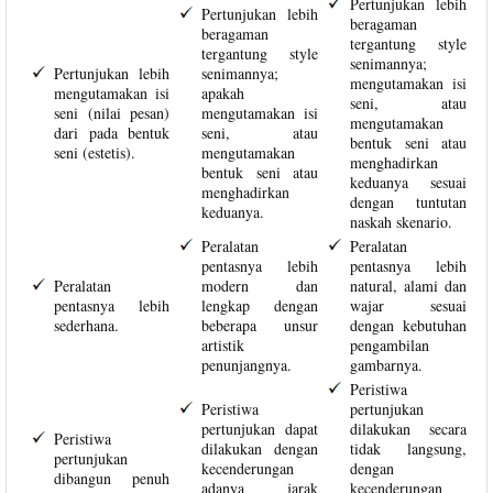
Pertunjukan lebih
Pertunjukan lebih
beragaman
beragaman
tergantung style
tergantung style
senimannya;
Pertunjukan lebih
senimannya;
mengutamakan isi
mengutamakan isi
apakah
seni, atau
seni (nilai pesan)
mengutamakan isi
mengutamakan
dari pada bentuk
seni, atau
bentuk seni atau
seni (estetis).
mengutamakan
menghadirkan
bentuk seni atau
keduanya sesuai
menghadirkan
dengan tuntutan
keduanya.
naskah skenario.
Peralatan
Peralatan
pentasnya lebih
pentasnya lebih
Peralatan
modern dan
natural, alami dan
pentasnya lebih
lengkap dengan
wajar sesuai
sederhana.
beberapa unsur
dengan kebutuhan
artistik
pengambilan
penunjangnya.
gambarnya.
Peristiwa
Peristiwa
pertunjukan
pertunjukan dapat
dilakukan secara
Peristiwa
dilakukan dengan
tidak langsung,
pertunjukan
kecenderungan
dengan
dibangun penuh
adanya jarak
kecenderungan