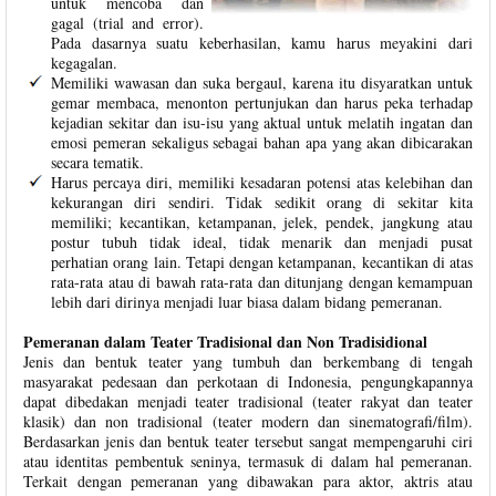
untuk mencoba dan
gagal (trial and error).
Pada dasarnya suatu keberhasilan, kamu harus meyakini dari
kegagalan.
Memiliki wawasan dan suka bergaul, karena itu disyaratkan untuk
gemar membaca, menonton pertunjukan dan harus peka terhadap
kejadian sekitar dan isu-isu yang aktual untuk melatih ingatan dan
emosi pemeran sekaligus sebagai bahan apa yang akan dibicarakan
secara tematik.
Harus percaya diri, memiliki kesadaran potensi atas kelebihan dan
kekurangan diri sendiri. Tidak sedikit orang di sekitar kita
memiliki; kecantikan, ketampanan, jelek, pendek, jangkung atau
postur tubuh tidak ideal, tidak menarik dan menjadi pusat
perhatian orang lain. Tetapi dengan ketampanan, kecantikan di atas
rata-rata atau di bawah rata-rata dan ditunjang dengan kemampuan
lebih dari dirinya menjadi luar biasa dalam bidang pemeranan.
Pemeranan dalam Teater Tradisional dan Non Tradisidional
Jenis dan bentuk teater yang tumbuh dan berkembang di tengah
masyarakat pedesaan dan perkotaan di Indonesia, pengungkapannya
dapat dibedakan menjadi teater tradisional (teater rakyat dan teater
klasik) dan non tradisional (teater modern dan sinematografi/film).
Berdasarkan jenis dan bentuk teater tersebut sangat mempengaruhi ciri
atau identitas pembentuk seninya, termasuk di dalam hal pemeranan.
Terkait dengan pemeranan yang dibawakan para aktor, aktris atau