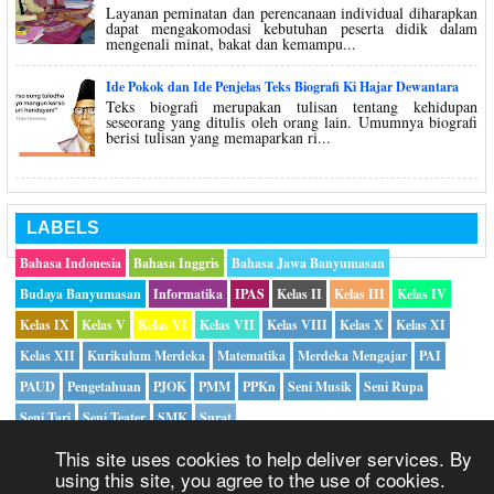
Layanan peminatan dan perencanaan individual diharapkan
dapat mengakomodasi kebutuhan peserta didik dalam
mengenali minat, bakat dan kemampu...
Ide Pokok dan Ide Penjelas Teks Biografi Ki Hajar Dewantara
Teks biografi merupakan tulisan tentang kehidupan
seseorang yang ditulis oleh orang lain. Umumnya biografi
berisi tulisan yang memaparkan ri...
LABELS
Bahasa Indonesia
Bahasa Inggris
Bahasa Jawa Banyumasan
Budaya Banyumasan
Informatika
IPAS
Kelas II
Kelas III
Kelas IV
Kelas IX
Kelas V
Kelas VI
Kelas VII
Kelas VIII
Kelas X
Kelas XI
Kelas XII
Kurikulum Merdeka
Matematika
Merdeka Mengajar
PAI
PAUD
Pengetahuan
PJOK
PMM
PPKn
Seni Musik
Seni Rupa
Seni Tari
Seni Teater
SMK
Surat
This site uses cookies to help deliver services. By
using this site, you agree to the use of cookies.
Copyright ©
2026|
Mikirbae.com
- All Rights Reserved |
Privacy Policy
|
Hubungi Kami
|