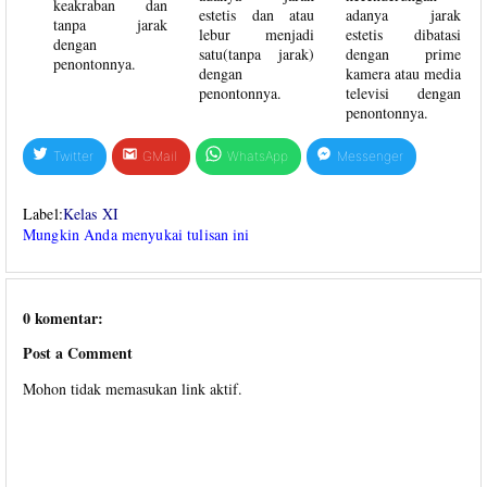
keakraban dan
estetis dan atau
adanya jarak
tanpa jarak
lebur menjadi
estetis dibatasi
dengan
satu(tanpa jarak)
dengan prime
penontonnya.
dengan
kamera atau media
penontonnya.
televisi dengan
penontonnya.
Twitter
GMail
WhatsApp
Messenger
Label:
Kelas XI
Mungkin Anda menyukai tulisan ini
0 komentar:
Post a Comment
Mohon tidak memasukan link aktif.