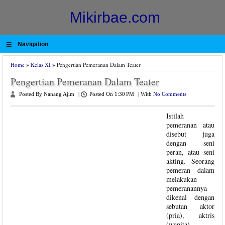
Mikirbae.com
≡
Navigation
Home
»
Kelas XI
» Pengertian Pemeranan Dalam Teater
Pengertian Pemeranan Dalam Teater
Posted By Nanang Ajim
|
Posted On 1:30 PM
|
With
No Comments
Istilah
pemeranan atau
disebut juga
dengan seni
peran, atau seni
akting. Seorang
pemeran dalam
melakukan
pemeranannya
dikenal dengan
sebutan aktor
(pria), aktris
(wanita),