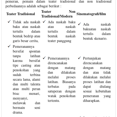
pemeran, pemain dalam teater tradisional dan non tradisional
perbedaannya adalah sebagai berikut :
Teater Non
Teater Tradisional
Sinematografi/film
Tradisional/Modern
Tidak ada naskah
Ada naskah baku
Ada naskah
baku atau naskah
atau naskah
bakuatau naskah
tertulis dalam
tertulis dalam
tertulis dalam
bentuk bedrip atau
bentuk naskah
bentuk skenario.
garis besar cerita,
teater panggung
Pemeranannya
bersifat spontan
tanpa latihan
Pemeranannya
Pertunjukan
karena bersifat
direncanakan
direncanakan
tipe casting atau
dengan matang
dengan matang
penokohan yang
dan dilakukan
dan atau tidak
sudah terbina
melalui proses
dilakukan melalui
secara lama, alami
latihan. Biasanya
proses latihan dan
dan multi talenta
terbatas pada
dapat diulang
atau multi peran
satuperan dengan
sesuai kebutuhan
bisa: menari,
watak penokohan
pemeranan yang
menyanyi,
tertentu.
diharapkan.
melawak dan
bermain seni
drama.