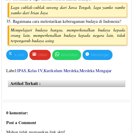
Lagu cublak-cublak suweng dari Jawa Tengah, lagu yamko rambe
yamko dari Irian Jaya
35. Bagaimana cara melestarikan keberagaman budaya di Indonesia?
Mempelajari budaya bangsa, memperkenalkan budaya kepada
orang lain, memperkenalkan budaya kepada negara lain, tidak
terpengaruh budaya asing
x.com
GMail
WhatsApp
Messenger
Label:
IPAS
,
Kelas IV
,
Kurikulum Merdeka
,
Merdeka Mengajar
Artikel Terkait :
0 komentar:
Post a Comment
Mohon tidak memasukan link aktif.