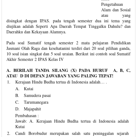
Pengetahuan
Alam dan Sosial
atau yang
disingkat dengan IPAS. pada tengah semester dua ini tema yang
diujikan adalah Seperti Apa Daerah Tempat Tinggalku Dahulu? dan
Daerahku dan Kekayaan Alamnya.
Pada soal Sumatif tengah semester 2 mata pelajaran Pendidikan
Jasmani Olah Raga dan kesehatanini terdiri dari 20 soal pilihan ganda,
10 soal isian singkat dan 5 soal uraian. Berikut ini contoh soal Sumatif
Akhir Semester 2 IPAS Kelas IV
A. BERILAH TANDA SILANG (X) PADA HURUF A, B, C,
ATAU D DI DEPAN JAWABAN YANG PALING TEPAT!
1.
Kerajaan Hindu Budha tertua di Indonesia adalah… .
A.
Kutai
B.
Samudera pasai
C.
Tarumanegara
D.
Majapahit
Pembahasan :
Jawab: A. Kerajaan Hindu Budha tertua di Indonesia adalah
Kutai
2.
Candi Borobudur merupakan salah satu peninggalan sejarah