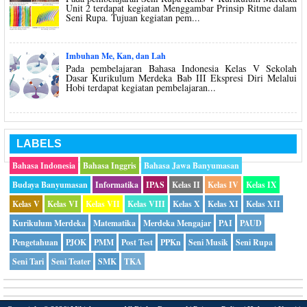
Unit 2 terdapat kegiatan Menggambar Prinsip Ritme dalam
Seni Rupa. Tujuan kegiatan pem...
Imbuhan Me, Kan, dan Lah
Pada pembelajaran Bahasa Indonesia Kelas V Sekolah
Dasar Kurikulum Merdeka Bab III Ekspresi Diri Melalui
Hobi terdapat kegiatan pembelajaran...
LABELS
Bahasa Indonesia
Bahasa Inggris
Bahasa Jawa Banyumasan
Budaya Banyumasan
Informatika
IPAS
Kelas II
Kelas IV
Kelas IX
Kelas V
Kelas VI
Kelas VII
Kelas VIII
Kelas X
Kelas XI
Kelas XII
Kurikulum Merdeka
Matematika
Merdeka Mengajar
PAI
PAUD
Pengetahuan
PJOK
PMM
Post Test
PPKn
Seni Musik
Seni Rupa
Seni Tari
Seni Teater
SMK
TKA