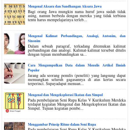
Mengenal Aksara dan Sandhangan Aksara Jawa
Bagi orang Jawa mungkin nama huruf jawa sudah tidak
asing, namun berbeda dengan mereka yang tidak terbiasa
tentu harus mempelajarinya terleb...
Mengenal Kalimat Perbandingan, Analogi, Antonim, dan
Sinonim
Dalam sebuah paragraf, terkadang ditemukan kalimat
perbandingan dan analogi. Kalimat-kalimat tersebut ditulis
dengan tujuan membandingkan sa...
Cara Mengumpulkan Data dalam Menulis Artikel Ilmiah
Populer
Jarang ada seorang penulis (peneliti) yang langsung dapat
menuangkan seluruh gagasannya di atas kertas secara
terperinci. Supayadapat menuan...
Mengenal dan Mengeksplorasi Ikatan dan Simpul
Pada pembelajaran Seni Rupa Kelas V Kurikulum Merdeka
terdapat kegiatan Mengenal dan Mengeksplorasi Ikatan dan
Simpul. Tujuan kegiatan pembe...
Menggambar Prinsip Ritme dalam Seni Rupa
Pada pembelajaran Seni Rupa Kelas V Kurikulum Merdeka