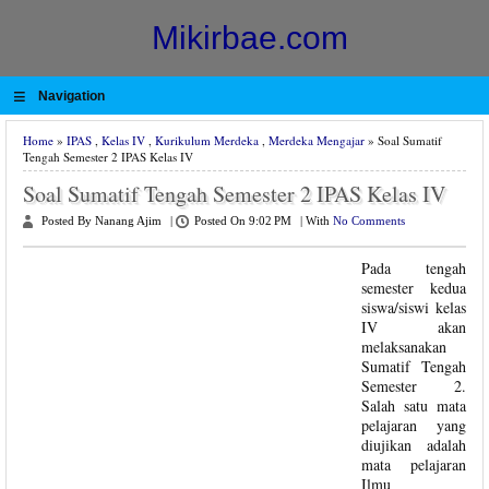
Mikirbae.com
≡
Navigation
Home
»
IPAS
,
Kelas IV
,
Kurikulum Merdeka
,
Merdeka Mengajar
» Soal Sumatif
Tengah Semester 2 IPAS Kelas IV
Soal Sumatif Tengah Semester 2 IPAS Kelas IV
Posted By Nanang Ajim
|
Posted On 9:02 PM
|
With
No Comments
Pada tengah
semester kedua
siswa/siswi kelas
IV akan
melaksanakan
Sumatif Tengah
Semester 2.
Salah satu mata
pelajaran yang
diujikan adalah
mata pelajaran
Ilmu