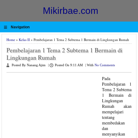
Mikirbae.com
≡
Navigation
Home
»
Kelas II
» Pembelajaran 1 Tema 2 Subtema 1 Bermain di Lingkungan Rumah
Pembelajaran 1 Tema 2 Subtema 1 Bermain di
Lingkungan Rumah
Posted By Nanang Ajim
|
Posted On 9:11 AM
|
With
No Comments
Pada
Pembelajaran 1
Tema 2 Subtema
1 Bermain di
Lingkungan
Rumah akan
mempelajari
tentang
membedakan
dan
menyanyikan