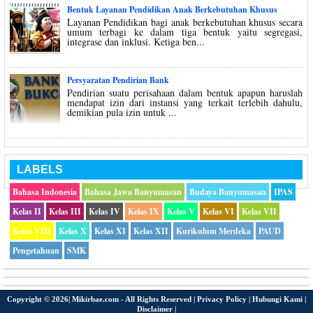
Bentuk Layanan Pendidikan Anak Berkebutuhan Khusus
Layanan Pendidikan bagi anak berkebutuhan khusus secara
umum terbagi ke dalam tiga bentuk yaitu segregasi,
integrase dan inklusi. Ketiga ben...
Persyaratan Pendirian Bank
Pendirian suatu perisahaan dalam bentuk apapun haruslah
mendapat izin dari instansi yang terkait terlebih dahulu,
demikian pula izin untuk ...
LABELS
Bahasa Indonesia
Bahasa Jawa Banyumasan
Budaya Banyumasan
IPAS
Kelas II
Kelas III
Kelas IV
Kelas IX
Kelas V
Kelas VI
Kelas VII
Kelas VIII
Kelas X
Kelas XI
Kelas XII
Kurikulum Merdeka
PAUD
Pengetahuan
SMK
Copyright ©
2026|
Mikirbae.com
- All Rights Reserved |
Privacy Policy
|
Hubungi Kami
|
Disclaimer
|