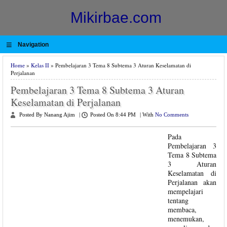
Mikirbae.com
≡
Navigation
Home
»
Kelas II
» Pembelajaran 3 Tema 8 Subtema 3 Aturan Keselamatan di
Perjalanan
Pembelajaran 3 Tema 8 Subtema 3 Aturan
Keselamatan di Perjalanan
Posted By Nanang Ajim
|
Posted On 8:44 PM
|
With
No Comments
Pada
Pembelajaran 3
Tema 8 Subtema
3 Aturan
Keselamatan di
Perjalanan akan
mempelajari
tentang
membaca,
menemukan,