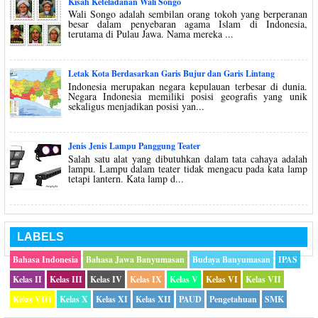
Kisah Keteladanan Wali Songo
Wali Songo adalah sembilan orang tokoh yang berperanan
besar dalam penyebaran agama Islam di Indonesia,
terutama di Pulau Jawa. Nama mereka ...
Letak Kota Berdasarkan Garis Bujur dan Garis Lintang
Indonesia merupakan negara kepulauan terbesar di dunia.
Negara Indonesia memiliki posisi geografis yang unik
sekaligus menjadikan posisi yan...
Jenis Jenis Lampu Panggung Teater
Salah satu alat yang dibutuhkan dalam tata cahaya adalah
lampu. Lampu dalam teater tidak mengacu pada kata lamp
tetapi lantern. Kata lamp d...
LABELS
Bahasa Indonesia
Bahasa Jawa Banyumasan
Budaya Banyumasan
IPAS
Kelas II
Kelas III
Kelas IV
Kelas IX
Kelas V
Kelas VI
Kelas VII
Kelas VIII
Kelas X
Kelas XI
Kelas XII
PAUD
Pengetahuan
SMK