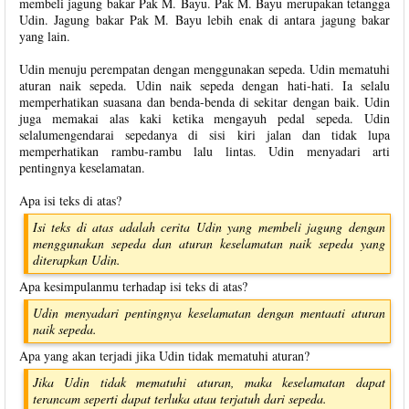
membeli jagung bakar Pak M. Bayu. Pak M. Bayu merupakan tetangga
Udin. Jagung bakar Pak M. Bayu lebih enak di antara jagung bakar
yang lain.
Udin menuju perempatan dengan menggunakan sepeda. Udin mematuhi
aturan naik sepeda. Udin naik sepeda dengan hati-hati. Ia selalu
memperhatikan suasana dan benda-benda di sekitar dengan baik. Udin
juga memakai alas kaki ketika mengayuh pedal sepeda. Udin
selalumengendarai sepedanya di sisi kiri jalan dan tidak lupa
memperhatikan rambu-rambu lalu lintas. Udin menyadari arti
pentingnya keselamatan.
Apa isi teks di atas?
Isi teks di atas adalah cerita Udin yang membeli jagung dengan
menggunakan sepeda dan aturan keselamatan naik sepeda yang
diterapkan Udin.
Apa kesimpulanmu terhadap isi teks di atas?
Udin menyadari pentingnya keselamatan dengan mentaati aturan
naik sepeda.
Apa yang akan terjadi jika Udin tidak mematuhi aturan?
Jika Udin tidak mematuhi aturan, maka keselamatan dapat
terancam seperti dapat terluka atau terjatuh dari sepeda.