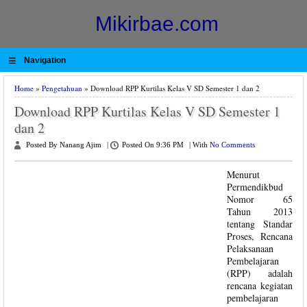
Mikirbae.com
≡
Navigation
Home
»
Pengetahuan
» Download RPP Kurtilas Kelas V SD Semester 1 dan 2
Download RPP Kurtilas Kelas V SD Semester 1
dan 2
Posted By Nanang Ajim
|
Posted On 9:36 PM
|
With
No Comments
Menurut
Permendikbud
Nomor 65
Tahun 2013
tentang Standar
Proses, Rencana
Pelaksanaan
Pembelajaran
(RPP) adalah
rencana kegiatan
pembelajaran