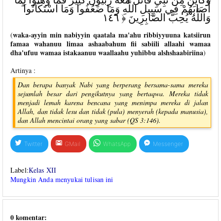
أَصَابَهُمْ فِي سَبِيلِ اللَّهِ وَمَا ضَعُفُوا وَمَا اسْتَكَانُوا ۗ
وَاللَّهُ يُحِبُّ الصَّابِرِينَ ﴿ ١٤٦
waka-ayyin min nabiyyin qaatala ma'ahu ribbiyyuuna katsiirun
(
famaa wahanuu limaa ashaabahum fii sabiili allaahi wamaa
dha'ufuu wamaa istakaanuu waallaahu yuhibbu alshshaabiriina
)
Artinya :
Dan berapa banyak Nabi yang berperang bersama-sama mereka
sejumlah besar dari pengikutnya yang bertaqwa. Mereka tidak
menjadi lemah karena bencana yang menimpa mereka di jalan
Allah, dan tidak lesu dan tidak (pula) menyerah (kepada manusia),
dan Allah mencintai orang yang sabar (QS 3:146).
Twitter
GMail
WhatsApp
Messenger
Label:
Kelas XII
Mungkin Anda menyukai tulisan ini
0 komentar: