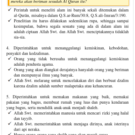
mereka akan beriman sesudah Al Quran itu?
Perintah untuk meneliti alam ini banyak sekali ditemukan dalam
al-Qurān, misalnya dalam Q.S.ar-Rum/30:8, Q.S.ali-Imran/3:190.
Penelitian itu harus dilakukan sedemikian rupa, sehingga sampai
kesimpulan, bahwa segala sesuatu yang ada di dalam alam ini
adalah ciptaan Allah Swt. dan Allah Swt. menciptakannya tidaklah
sia-sia.
4. Diperintahkan untuk menanggulangi kemiskinan, kebodohan,
penyakit dan kedzaliman.
Orang yang tidak berusaha untuk menanggulangi kemiskinan
adalah pendusta agama.
Orang yang akan diangkat derajatnya hanyalah orang yang beriman
dan mempunyai ilmu yang banyak.
Allah Swt. melarang untuk mencelakakan diri dan berbuat dzalim
karena dzalim adalah sumber malapetaka atau kehancuran.
5. Diperintahkan untuk memakan makanan yang baik, memakai
pakaian yang bagus, membuat rumah yang luas dan punya kendaraan
yang bagus, serta mendidik anak-anak menjadi shaleh.
Allah Swt. memerintahkan manusia untuk mencari rizki yang halal
dan tayyib.
Allah Swt. memerintahkan untuk menjaga dirinya, anak isterinya
dari api neraka.
Hanya orang-orang yang shalih yang akan masuk surga.