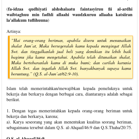
fa-idzaa qudhiyati alshshalaatu faintasyiruu fii al-ardhi
(
waibtaghuu min fadhli allaahi waudzkuruu allaaha katsiiran
la'allakum tuflihuuna
)
Artinya:
“Hai orang-orang beriman, apabila diseru untuk menunaikan
shalat Jum’at, Maka bersegeralah kamu kepada mengingat Allah
Swt. dan tinggalkanlah jual beli yang demikian itu lebih baik
bagimu jika kamu mengetahui. Apabila telah ditunaikan shalat,
Maka bertebaranlah kamu di muka bumi; dan carilah karunia
Allah Swt. dan ingatlah Allah Swt. banyakbanyak supaya kamu
beruntung.” (Q.S. al-Jum’at/62:9-10).
Islam telah memerintahkan/mewajibkan kepada pemeluknya untuk
bekerja dan berkarya dengan berbagai cara, diantaranya adalah sebagai
berikut.
1. Dengan tegas memerintahkan kepada orang-orang beriman untuk
bekerja dan berkarya, karena;
a). Karya seseorang yang akan menentukan kualitas seorang beriman,
sebagaimana tersebut dalam Q.S. al-Ahqaaf/46:9 dan Q.S.Thaha/20:75.
Q.S. al-Ahqaaf/46:9