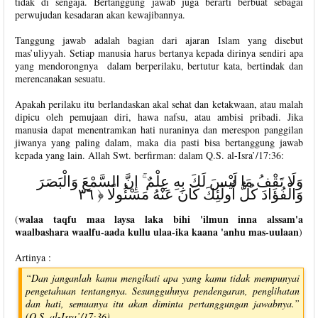
tidak di sengaja. Bertanggung jawab juga berarti berbuat sebagai
perwujudan kesadaran akan kewajibannya.
Tanggung jawab adalah bagian dari ajaran Islam yang disebut
mas’uliyyah. Setiap manusia harus bertanya kepada dirinya sendiri apa
yang mendorongnya dalam berperilaku, bertutur kata, bertindak dan
merencanakan sesuatu.
Apakah perilaku itu berlandaskan akal sehat dan ketakwaan, atau malah
dipicu oleh pemujaan diri, hawa nafsu, atau ambisi pribadi. Jika
manusia dapat menentramkan hati nuraninya dan merespon panggilan
jiwanya yang paling dalam, maka dia pasti bisa bertanggung jawab
kepada yang lain. Allah Swt. berfirman: dalam Q.S. al-Isra’/17:36:
وَلَا تَقْفُ مَا لَيْسَ لَكَ بِهِ عِلْمٌ ۚ إِنَّ السَّمْعَ وَالْبَصَرَ
وَالْفُؤَادَ كُلُّ أُولَٰئِكَ كَانَ عَنْهُ مَسْئُولًا ﴿ ٣٦
walaa taqfu maa laysa laka bihi 'ilmun inna alssam'a
(
waalbashara waalfu-aada kullu ulaa-ika kaana 'anhu mas-uulaan
)
Artinya :
“Dan janganlah kamu mengikuti apa yang kamu tidak mempunyai
pengetahuan tentangnya. Sesungguhnya pendengaran, penglihatan
dan hati, semuanya itu akan diminta pertanggungan jawabnya.”
(Q.S. al-Isra’/17:36).