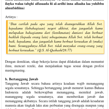
ilayka walaa tabghi alfasaada fii al-ardhi inna allaaha laa yuhibbu
almufsidiina
)
Artinya :
“Dan carilah pada apa yang telah dianugerahkan Allah Swt.
kepadamu (kebahagiaan) negeri akhirat, dan janganlah kamu
melupakan bahagianmu dari (kenikmatan) duniawi dan berbuat
baiklah (kepada orang lain) sebagaimana Allah Swt. telah berbuat
baik, kepadamu, dan janganlah kamu berbuat kerusakan di (muka)
bumi. Sesungguhnya Allah Swt. tidak menyukai orang-orang yang
berbuat kerusakan.” (Q.S. Al-Qashash/28:77)
Dengan demikian, sikap bekerja keras dapat dilakukan dalam menuntut
ilmu, mencari rezeki, dan menjalankan tugas sesuai dengan profesi
masingmasing.
b. Bertanggung Jawab
Tanggung Jawab secara bahasa artinya keadaan wajib menanggung
segala sesuatunya. Sehingga bertanggung jawab menurut kamus Bahasa
Indonesia adalah berkewajiban menanggung, memikul jawab,
mananggung segala sesuatunya, atau memberikan jawab dan
menanggung akibatnya. Secara istilah tanggung jawab adalah kesadaran
manusia akan tingkah laku atau perbuatan yang disengaja maupun yang