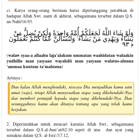
c). Karya orang-orang beriman harus dipertanggung jawabkan di
hadapan Allah Swt. nanti di akhirat, sebagaimana tersebut dalam Q.S.
an-Nahl/16:93.
وَلَوْ شَاءَ اللَّهُ لَجَعَلَكُمْ أُمَّةً وَاحِدَةً وَلَٰكِنْ يُضِلُّ مَنْ
يَشَاءُ وَيَهْدِي مَنْ يَشَاءُ ۚ وَلَتُسْأَلُنَّ عَمَّا كُنْتُمْ تَعْمَلُونَ
﴿ ٩٣
walaw syaa-a allaahu laja'alakum ummatan waahidatan walaakin
(
yudhillu man yasyaau wayahdii man yasyaau walatus-alunna
'ammaa kuntum ta'maluuna
)
Artinya :
Dan kalau Allah menghendaki, niscaya Dia menjadikan kamu satu
umat (saja), tetapi Allah menyesatkan siapa yang dikehendaki-Nya
dan memberi petunjuk kepada siapa yang dikehendaki-Nya. Dan
sesungguhnya kamu akan ditanya tentang apa yang telah kamu
kerjakan.
2. Diperintahkan untuk mencari karunia Allah Swt., sebagaimana
tersebut dalam Q.S.al-Jum’at/62:10 seprti di atas dan ayat yang
semakna dalam Q.S. al-Isra’/17:12,