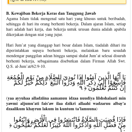
B. Kewajiban Bekerja Keras dan Tanggung Jawab
Agama Islam tidak mengenal satu hari yang khusus untuk beribadah,
sehingga di hari itu orang berhenti bekerja. Dalam ajaran Islam, setiap
hari adalah hari kerja, dan bekerja untuk urusan dunia adalah apabila
dikerjakan dengan niat yang jujur.
Hari Jum’at yang dianggap hari besar dalam Islam, tiadalah dihari itu
diperintahkan supaya berhenti bekerja, melainkan baru sesudah
mendengar panggilan adzan hingga sampai shalat Jum’at selesai disuruh
berhenti bekerja, sebagaimana disebutkan dalam Firman Allah Swt.
Q.S. al-Jum’at/62:9-10.
يَا أَيُّهَا الَّذِينَ آمَنُوا إِذَا نُودِيَ لِلصَّلَاةِ مِنْ يَوْمِ الْجُمُعَةِ
فَاسْعَوْا إِلَىٰ ذِكْرِ اللَّهِ وَذَرُوا الْبَيْعَ ۚ ذَٰلِكُمْ خَيْرٌ لَكُمْ
إِنْ كُنْتُمْ تَعْلَمُونَ ﴿ ٩
yaa ayyuhaa alladziina aamanuu idzaa nuudiya lilshshalaati min
(
yawmi aljumu'ati fais'aw ilaa dzikri allaahi wadzaruu albay'a
dzaalikum khayrun lakum in kuntum ta'lamuuna
)
فَإِذَا قُضِيَتِ الصَّلَاةُ فَانْتَشِرُوا فِي الْأَرْضِ وَابْتَغُوا
مِنْ فَضْلِ اللَّهِ وَاذْكُرُوا اللَّهَ كَثِيرًا لَعَلَّكُمْ تُفْلِحُونَ ﴿
١٠