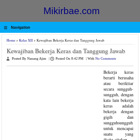
Mikirbae.com
≡
Navigation
Home
»
Kelas XII
» Kewajiban Bekerja Keras dan Tanggung Jawab
Kewajiban Bekerja Keras dan Tanggung Jawab
Posted By Nanang Ajim
|
Posted On 8:42 PM
|
With
No Comments
Bekerja keras
berarti berusaha
atau beriktiar
secara sungguh-
sungguh, dengan
kata lain bekerja
keras adalah
bekerja dengan
gigih dan
sungguhsungguh
untuk mencapai
suatu yang
dicita-citakan.