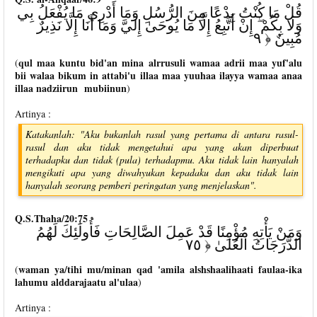
قُلْ مَا كُنْتُ بِدْعًا مِنَ الرُّسُلِ وَمَا أَدْرِي مَا يُفْعَلُ بِي
وَلَا بِكُمْ ۖ إِنْ أَتَّبِعُ إِلَّا مَا يُوحَىٰ إِلَيَّ وَمَا أَنَا إِلَّا نَذِيرٌ
مُبِينٌ ﴿ ٩
qul maa kuntu bid'an mina alrrusuli wamaa adrii maa yuf'alu
(
bii walaa bikum in attabi'u illaa maa yuuhaa ilayya wamaa anaa
illaa nadziirun mubiinun
)
Artinya :
Katakanlah: "Aku bukanlah rasul yang pertama di antara rasul-
rasul dan aku tidak mengetahui apa yang akan diperbuat
terhadapku dan tidak (pula) terhadapmu. Aku tidak lain hanyalah
mengikuti apa yang diwahyukan kepadaku dan aku tidak lain
hanyalah seorang pemberi peringatan yang menjelaskan".
Q.S.Thaha/20:75
وَمَنْ يَأْتِهِ مُؤْمِنًا قَدْ عَمِلَ الصَّالِحَاتِ فَأُولَٰئِكَ لَهُمُ
الدَّرَجَاتُ الْعُلَىٰ ﴿ ٧٥
waman ya/tihi mu/minan qad 'amila alshshaalihaati faulaa-ika
(
lahumu alddarajaatu al'ulaa
)
Artinya :