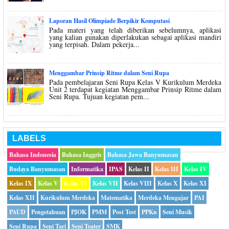
Laporan Hasil Olimpiade Berpikir Komputasi
Pada materi yang telah diberikan sebelumnya, aplikasi
yang kalian gunakan diperlakukan sebagai aplikasi mandiri
yang terpisah. Dalam pekerja...
Menggambar Prinsip Ritme dalam Seni Rupa
Pada pembelajaran Seni Rupa Kelas V Kurikulum Merdeka
Unit 2 terdapat kegiatan Menggambar Prinsip Ritme dalam
Seni Rupa. Tujuan kegiatan pem...
LABELS
Bahasa Indonesia
Bahasa Inggris
Bahasa Jawa Banyumasan
Budaya Banyumasan
Informatika
IPAS
Kelas II
Kelas III
Kelas IV
Kelas IX
Kelas V
Kelas VI
Kelas VII
Kelas VIII
Kelas X
Kelas XI
Kelas XII
Kurikulum Merdeka
Matematika
Merdeka Mengajar
PAI
PAUD
Pengetahuan
PJOK
PMM
Post Test
PPKn
Seni Musik
Seni Rupa
Seni Tari
Seni Teater
SMK