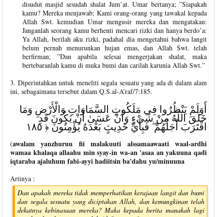
disudut masjid sesudah shalat Jum’at. Umar bertanya; ”Siapakah
kamu? Mereka menjawab; Kami orang-orang yang tawakal kepada
Allah Swt. kemudian Umar mengusir mereka dan mengatakan:
Janganlah seorang kamu berhenti mencari rizki dan hanya berdo’a:
Ya Allah, berilah aku rizki, padahal dia mengetahui bahwa langit
belum pernah menurunkan hujan emas, dan Allah Swt. telah
berfirman; ”Dan apabila selesai mengerjakan shalat, maka
bertebaranlah kamu di muka bumi dan carilah karunia Allah Swt.”
3. Diperintahkan untuk meneliti segala sesuatu yang ada di dalam alam
ini, sebagaimana tersebut dalam Q.S.al-A’raf/7:185.
أَوَلَمْ يَنْظُرُوا فِي مَلَكُوتِ السَّمَاوَاتِ وَالْأَرْضِ وَمَا
خَلَقَ اللَّهُ مِنْ شَيْءٍ وَأَنْ عَسَىٰ أَنْ يَكُونَ قَدِ
اقْتَرَبَ أَجَلُهُمْ ۖ فَبِأَيِّ حَدِيثٍ بَعْدَهُ يُؤْمِنُونَ ﴿ ١٨٥
awalam yanzhuruu fii malakuuti alssamaawaati waal-ardhi
(
wamaa khalaqa allaahu min syay-in wa-an 'asaa an yakuuna qadi
iqtaraba ajaluhum fabi-ayyi hadiitsin ba'dahu yu/minuuna
Artinya :
Dan apakah mereka tidak memperhatikan kerajaan langit dan bumi
dan segala sesuatu yang diciptakan Allah, dan kemungkinan telah
dekatnya kebinasaan mereka? Maka kepada berita manakah lagi