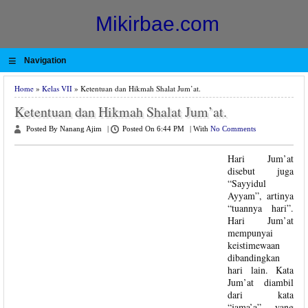
Mikirbae.com
≡
Navigation
Home
»
Kelas VII
» Ketentuan dan Hikmah Shalat Jum’at.
Ketentuan dan Hikmah Shalat Jum’at.
Posted By Nanang Ajim
|
Posted On 6:44 PM
|
With
No Comments
Hari Jum’at
disebut juga
“Sayyidul
Ayyam”, artinya
“tuannya hari”.
Hari Jum’at
mempunyai
keistimewaan
dibandingkan
hari lain. Kata
Jum’at diambil
dari kata
“jama’a” yang