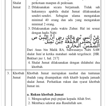
Shalat
perkotaan maupun di pedesaan.
Jumat
Dilaksanakan secara berjamaah. Tidak sah
hukumnya apabila shalat Jumat dilaksanakan
sendiri-sendiri. Sebagian ulama mengatakan
minimal 40 orang dan ada yang mengatakan
minimal 2 orang.
Dilaksanakan pada waktu Zuhur. Hal ini sesuai
dengan hadis Nabi:
عَنْ اَنَسِ بْنِ مَالِكٍ رض اَنَّ النَّبِيَّ ص
كَانَ يُصَلّى اْلجُمُعَةَ حِيْنَ تَمِيْلُ
الشَّمْسُ. البخارى
Dari Anas bin Malik RA, bahwasanya Nabi SAW
shalat Jum’at ketika matahari sudah tergelincir. [HR.
Bukhari juz 1, hal. 217]
Shalat Jumat dilaksanakan dengan didahului dua
khotbah.
3.
Khotbah
Khotbah Jumat merupakan nasihat dan tuntunan
Jumat
ibadah yang disampaikan oleh khatib kepada jamaah
shalat Jumat. Perhatikan rukun dan syarat khotbah
Jumat ini.
a. Rukun khotbah Jumat
Mengucapkan puji-pujian kepada Allah Swt.
Membaca salawat atas Rasulullah saw.