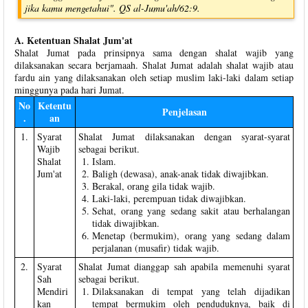
jika kamu mengetahui". QS al-Jumu'ah/62:9.
A. Ketentuan Shalat Jum'at
Shalat Jumat pada prinsipnya sama dengan shalat wajib yang
dilaksanakan secara berjamaah. Shalat Jumat adalah shalat wajib atau
fardu ain yang dilaksanakan oleh setiap muslim laki-laki dalam setiap
minggunya pada hari Jumat.
No
Ketentu
Penjelasan
.
an
1.
Syarat
Shalat Jumat dilaksanakan dengan syarat-syarat
Wajib
sebagai berikut.
Shalat
Islam.
Jum'at
Baligh (dewasa), anak-anak tidak diwajibkan.
Berakal, orang gila tidak wajib.
Laki-laki, perempuan tidak diwajibkan.
Sehat, orang yang sedang sakit atau berhalangan
tidak diwajibkan.
Menetap (bermukim), orang yang sedang dalam
perjalanan (musafir) tidak wajib.
2.
Syarat
Shalat Jumat dianggap sah apabila memenuhi syarat
Sah
sebagai berikut.
Mendiri
Dilaksanakan di tempat yang telah dijadikan
kan
tempat bermukim oleh penduduknya, baik di