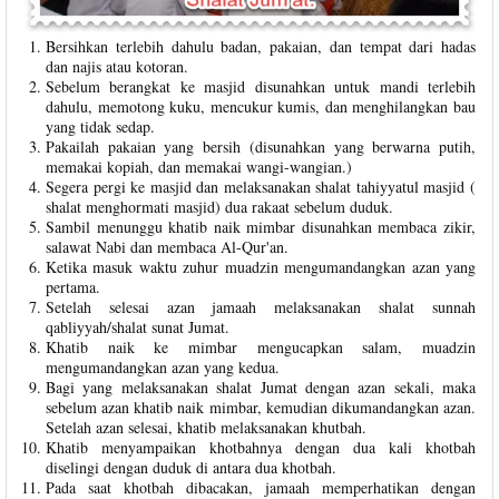
Bersihkan terlebih dahulu badan, pakaian, dan tempat dari hadas
dan najis atau kotoran.
Sebelum berangkat ke masjid disunahkan untuk mandi terlebih
dahulu, memotong kuku, mencukur kumis, dan menghilangkan bau
yang tidak sedap.
Pakailah pakaian yang bersih (disunahkan yang berwarna putih,
memakai kopiah, dan memakai wangi-wangian.)
Segera pergi ke masjid dan melaksanakan shalat tahiyyatul masjid (
shalat menghormati masjid) dua rakaat sebelum duduk.
Sambil menunggu khatib naik mimbar disunahkan membaca zikir,
salawat Nabi dan membaca Al-Qur'an.
Ketika masuk waktu zuhur muadzin mengumandangkan azan yang
pertama.
Setelah selesai azan jamaah melaksanakan shalat sunnah
qabliyyah/shalat sunat Jumat.
Khatib naik ke mimbar mengucapkan salam, muadzin
mengumandangkan azan yang kedua.
Bagi yang melaksanakan shalat Jumat dengan azan sekali, maka
sebelum azan khatib naik mimbar, kemudian dikumandangkan azan.
Setelah azan selesai, khatib melaksanakan khutbah.
Khatib menyampaikan khotbahnya dengan dua kali khotbah
diselingi dengan duduk di antara dua khotbah.
Pada saat khotbah dibacakan, jamaah memperhatikan dengan