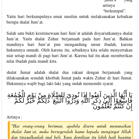
artinya
“berkumpul”.
Yaitu hari berkumpulnya umat muslim untuk melaksanakan kebaikan
berupa shalat Jum’at.
Salah satu bukti keistimewaan hari Jum’at adalah disyariatkannya shalat
Jum’at. Yaitu shalat Zuhur berjamaah pada hari Jum’at. Bahkan
mandinya hari Jum’at pun mengandung unsur ibadah, karena
hukumnya sunnah. Oleh karena itu, sebaiknya kita selalu menyertakan
niat setiap mandi di pagi hari Jum’at. Karena hal itu akan memberikan
nilai ibadah pada mandi kita.
shalat Jumat adalah shalat dua rakaat dengan berjamaah yang
dilaksanakan sesudah khotbah Jumat pada waktu Zuhur di hari Jumat.
Hukumnya wajib bagi laki-laki yang sudah memenuhi syarat.
يَا أَيُّهَا الَّذِينَ آمَنُوا إِذَا نُودِيَ لِلصَّلَاةِ مِنْ يَوْمِ الْجُمُعَةِ
فَاسْعَوْا إِلَىٰ ذِكْرِ اللَّهِ وَذَرُوا الْبَيْعَ ۚ ذَٰلِكُمْ خَيْرٌ لَكُمْ
إِنْ كُنْتُمْ تَعْلَمُونَ
Artinya :
"Hai orang-orang beriman, apabila diseru untuk menunaikan
shalat Jum´at, maka bersegeralah kamu kepada mengingat Allah
dan tinggalkanlah jual beli. Yang demikian itu lebih baik bagimu