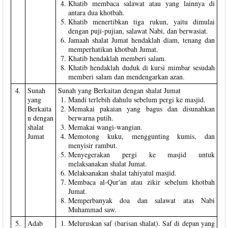
Khatib membaca salawat atau yang lainnya di
antara dua khotbah.
Khatib menertibkan tiga rukun, yaitu dimulai
dengan puji-pujian, salawat Nabi, dan berwasiat.
Jamaah shalat Jumat hendaklah diam, tenang dan
memperhatikan khotbah Jumat.
Khatib hendaklah memberi salam.
Khatib hendaklah duduk di kursi mimbar sesudah
memberi salam dan mendengarkan azan.
4.
Sunah
Sunah yang Berkaitan dengan shalat Jumat
yang
Mandi terlebih dahulu sebelum pergi ke masjid.
Berkaita
Memakai pakaian yang bagus dan disunahkan
n dengan
berwarna putih.
shalat
Memakai wangi-wangian.
Jumat
Memotong kuku, menggunting kumis, dan
menyisir rambut.
Menyegerakan pergi ke masjid untuk
melaksanakan shalat Jumat.
Melaksanakan shalat tahiyatul masjid.
Membaca al-Qur'an atau zikir sebelum khotbah
Jumat.
Memperbanyak doa dan salawat atas Nabi
Muhammad saw.
5.
Adab
Meluruskan saf (barisan shalat). Saf di depan yang