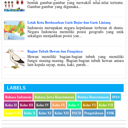
bentuk gambar-gambar yang mewakili nilai-nilai tertentu.
Gambar-gambar yang digunaka...
Letak Kota Berdasarkan Garis Bujur dan Garis Lintang
Indonesia merupakan negara kepulauan terbesar di dunia.
Negara Indonesia memiliki posisi geografis yang unik
sekaligus menjadikan posisi yan...
Bagian Tubuh Hewan dan Fungsinya
Hewan memiliki bagian-bagian tubuh yang memiliki
fungsi masing-masing. Bagian-bagian tubuh hewan antara
lain kepala sayap, mata, kaki, paruh...
LABELS
Bahasa Indonesia
Bahasa Jawa Banyumasan
Budaya Banyumasan
IPAS
Kelas II
Kelas III
Kelas IV
Kelas IX
Kelas V
Kelas VI
Kelas VII
Kelas VIII
Kelas X
Kelas XI
Kelas XII
PAUD
Pengetahuan
SMK