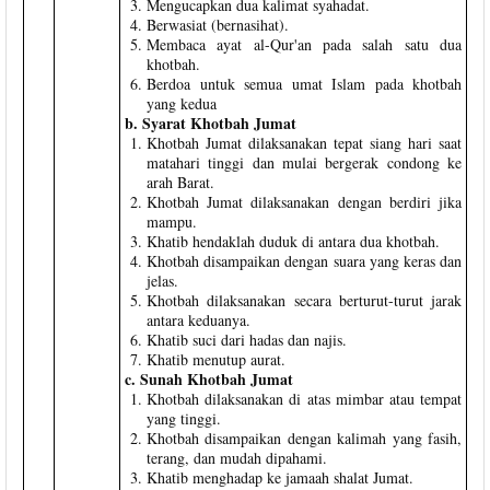
Mengucapkan dua kalimat syahadat.
Berwasiat (bernasihat).
Membaca ayat al-Qur'an pada salah satu dua
khotbah.
Berdoa untuk semua umat Islam pada khotbah
yang kedua
b. Syarat Khotbah Jumat
Khotbah Jumat dilaksanakan tepat siang hari saat
matahari tinggi dan mulai bergerak condong ke
arah Barat.
Khotbah Jumat dilaksanakan dengan berdiri jika
mampu.
Khatib hendaklah duduk di antara dua khotbah.
Khotbah disampaikan dengan suara yang keras dan
jelas.
Khotbah dilaksanakan secara berturut-turut jarak
antara keduanya.
Khatib suci dari hadas dan najis.
Khatib menutup aurat.
c. Sunah Khotbah Jumat
Khotbah dilaksanakan di atas mimbar atau tempat
yang tinggi.
Khotbah disampaikan dengan kalimah yang fasih,
terang, dan mudah dipahami.
Khatib menghadap ke jamaah shalat Jumat.