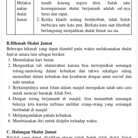
Melaksa
masih kosong segera diisi. Salah satu
nakan
kesempurnaan shalat berjamaah adalah saf-nya
shalat
lurus dan rapat.
Jumat
Ketika khatib sedang berkhotbah, tidak boleh
berbicara satu kata pun. Berkata-kata saat khotbah
berlangsung menjadikan shalat Jumat sia-sia.
B.Hikmah Shalat Jumat
Beberapa hikmah yang dapat diambil pada waktu melaksanakan shalat
Jum'at antara lain sebagai berikut:
Memuliakan hari Jumat.
Menguatkan tali silaturrahmi karena bisa mewujudkan semangat
tolong-menolong dalam kebaikan dan takwa sekaligus saling
menasihati dalam kebaikan dan kesabaran dengan amar ma'ruf dan
nahi munkar.
Berkumpulnya umat Islam dalam masjid merupakan salah satu cara
untuk mencari barakah Allah Swt.
Dengan sering berjamaah di masjid, bisa menambah semangat
bekerja kita karena terbiasa melihat orang-orang yang semangat
beribadah di masjid.
Melipatgandakan pahala kebaikan.
Membiasakan diri untuk disiplin terhadap waktu.
C. Halangan Shalat Jumat
Hal-hal yang dapat dijadikan alasan untuk boleh tidak shalat Jumat