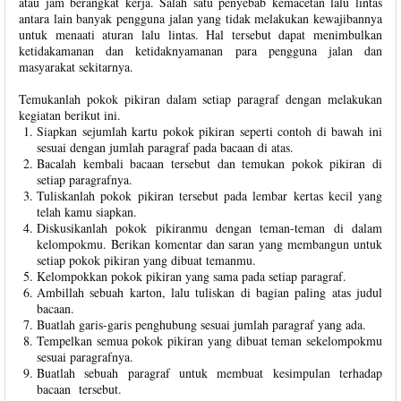
atau jam berangkat kerja. Salah satu penyebab kemacetan lalu lintas
antara lain banyak pengguna jalan yang tidak melakukan kewajibannya
untuk menaati aturan lalu lintas. Hal tersebut dapat menimbulkan
ketidakamanan dan ketidaknyamanan para pengguna jalan dan
masyarakat sekitarnya.
Temukanlah pokok pikiran dalam setiap paragraf dengan melakukan
kegiatan berikut ini.
Siapkan sejumlah kartu pokok pikiran seperti contoh di bawah ini
sesuai dengan jumlah paragraf pada bacaan di atas.
Bacalah kembali bacaan tersebut dan temukan pokok pikiran di
setiap paragrafnya.
Tuliskanlah pokok pikiran tersebut pada lembar kertas kecil yang
telah kamu siapkan.
Diskusikanlah pokok pikiranmu dengan teman-teman di dalam
kelompokmu. Berikan komentar dan saran yang membangun untuk
setiap pokok pikiran yang dibuat temanmu.
Kelompokkan pokok pikiran yang sama pada setiap paragraf.
Ambillah sebuah karton, lalu tuliskan di bagian paling atas judul
bacaan.
Buatlah garis-garis penghubung sesuai jumlah paragraf yang ada.
Tempelkan semua pokok pikiran yang dibuat teman sekelompokmu
sesuai paragrafnya.
Buatlah sebuah paragraf untuk membuat kesimpulan terhadap
bacaan tersebut.