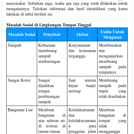
masyarakat. Sebutkan juga, usaha apa saja yang telah dilakukan untuk
mengatasinya. Tuliskan informasi dan hasil identifikasi yang kamu
lakukan di tabel berikut ini.
Masalah Sosial di Lingkungan Tempat Tinggal
Usaha Untuk
Masalah Sosial
Penyebab
Akibat
Mengatasi
Sampah
Kebiasaan
Kenyamanan
Membiasakan
membuang
dan keamanan
dan
sampah
terganggu
menganjurkan
sembarangan
membuang
sampah pada
tempatnya
Sungai Kotor
Sungai
Saat musim
Membuang
dijadikan
hujan banjir
sampah pada
tempat
meluap
tmpat yang
pembuangan
telah disediakan
sampah
Bangunan Liar
Membuat
Ketidakamanan
Membuat
bangunan di
dan
bangunan di
atas saluran air,
ketidaknyamana
tempat yang
di trotoar, di
n para
tidak
taman-taman
pengguna jalan
mengganggu