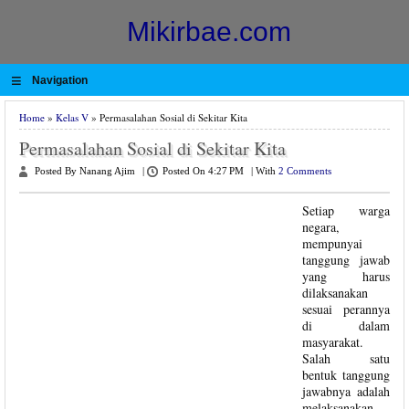
Mikirbae.com
≡
Navigation
Home
»
Kelas V
» Permasalahan Sosial di Sekitar Kita
Permasalahan Sosial di Sekitar Kita
Posted By Nanang Ajim
|
Posted On 4:27 PM
|
With
2 Comments
Setiap warga
negara,
mempunyai
tanggung jawab
yang harus
dilaksanakan
sesuai perannya
di dalam
masyarakat.
Salah satu
bentuk tanggung
jawabnya adalah
melaksanakan