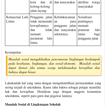
kota dan di
dan masyarakat
aktifitas warga
kolong-kolong
masyarakat
jalan layang
Kemacetan Lalu
Pengguna jalan
Ketidaknyaman
Sosialisasi
Lintas
tidak memenuhi
an para
pentingnya
kewajibannya
pengguna jalan
menaati
dan tidak
dan masyarakat
praturan lalu
menaati
sekitarnya.
lintas bagi
peraturan lalu
pengguna jalan
lintas.
Kesimpulan :
Masalah sosial mengakibatkan pencemaran lingkungan berdampak
pada kesehatan, lingkungan, dan sosial-ekonomi. Masalah sosial
dapat diatasi jika semua warga melaksanakan kewajiban dan
haknya dngan benar.
Lakukanlah hal yang sama dengan mengidentifikasi permasalahan yang
sering terjadi di sekolahmu. Kamu tahu bahwa sebagai pelajar memiliki
hak dan kewajiban. Demikian juga dengan anggota komunitas
sekolahmu, seperti para guru dan pegawai lainnya.
Masalah Sosial di Lingkungan Sekolah