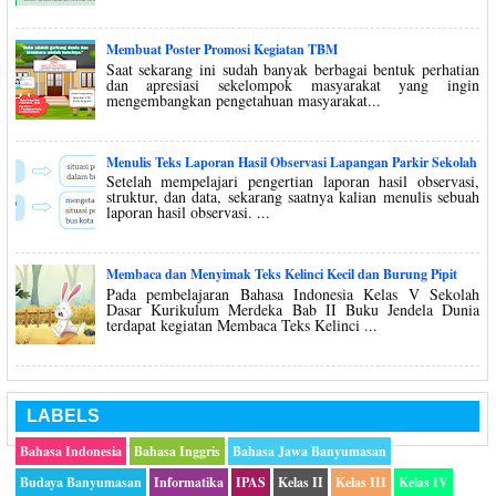
Membuat Poster Promosi Kegiatan TBM
Saat sekarang ini sudah banyak berbagai bentuk perhatian
dan apresiasi sekelompok masyarakat yang ingin
mengembangkan pengetahuan masyarakat...
Menulis Teks Laporan Hasil Observasi Lapangan Parkir Sekolah
Setelah mempelajari pengertian laporan hasil observasi,
struktur, dan data, sekarang saatnya kalian menulis sebuah
laporan hasil observasi. ...
Membaca dan Menyimak Teks Kelinci Kecil dan Burung Pipit
Pada pembelajaran Bahasa Indonesia Kelas V Sekolah
Dasar Kurikulum Merdeka Bab II Buku Jendela Dunia
terdapat kegiatan Membaca Teks Kelinci ...
LABELS
Bahasa Indonesia
Bahasa Inggris
Bahasa Jawa Banyumasan
Budaya Banyumasan
Informatika
IPAS
Kelas II
Kelas III
Kelas IV