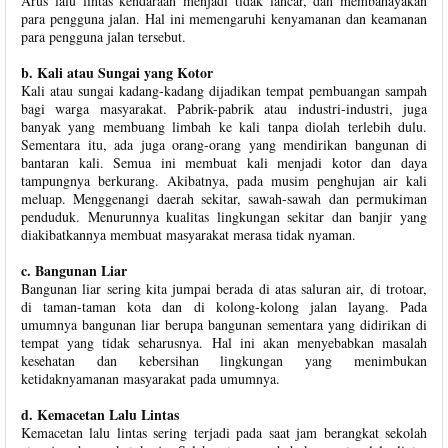
Arus lalu lintas kendaraan menjadi tidak lancar, dan membahayakan
para pengguna jalan. Hal ini memengaruhi kenyamanan dan keamanan
para pengguna jalan tersebut.
b. Kali atau Sungai yang Kotor
Kali atau sungai kadang-kadang dijadikan tempat pembuangan sampah
bagi warga masyarakat. Pabrik-pabrik atau industri-industri, juga
banyak yang membuang limbah ke kali tanpa diolah terlebih dulu.
Sementara itu, ada juga orang-orang yang mendirikan bangunan di
bantaran kali. Semua ini membuat kali menjadi kotor dan daya
tampungnya berkurang. Akibatnya, pada musim penghujan air kali
meluap. Menggenangi daerah sekitar, sawah-sawah dan permukiman
penduduk. Menurunnya kualitas lingkungan sekitar dan banjir yang
diakibatkannya membuat masyarakat merasa tidak nyaman.
c. Bangunan Liar
Bangunan liar sering kita jumpai berada di atas saluran air, di trotoar,
di taman-taman kota dan di kolong-kolong jalan layang. Pada
umumnya bangunan liar berupa bangunan sementara yang didirikan di
tempat yang tidak seharusnya. Hal ini akan menyebabkan masalah
kesehatan dan kebersihan lingkungan yang menimbukan
ketidaknyamanan masyarakat pada umumnya.
d. Kemacetan Lalu Lintas
Kemacetan lalu lintas sering terjadi pada saat jam berangkat sekolah