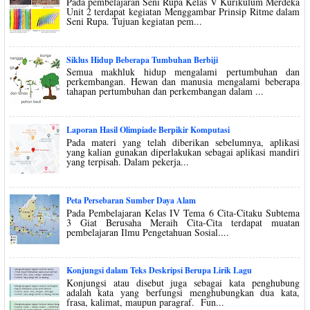
Pada pembelajaran Seni Rupa Kelas V Kurikulum Merdeka
Unit 2 terdapat kegiatan Menggambar Prinsip Ritme dalam
Seni Rupa. Tujuan kegiatan pem...
Siklus Hidup Beberapa Tumbuhan Berbiji
Semua makhluk hidup mengalami pertumbuhan dan
perkembangan. Hewan dan manusia mengalami beberapa
tahapan pertumbuhan dan perkembangan dalam ...
Laporan Hasil Olimpiade Berpikir Komputasi
Pada materi yang telah diberikan sebelumnya, aplikasi
yang kalian gunakan diperlakukan sebagai aplikasi mandiri
yang terpisah. Dalam pekerja...
Peta Persebaran Sumber Daya Alam
Pada Pembelajaran Kelas IV Tema 6 Cita-Citaku Subtema
3 Giat Berusaha Meraih Cita-Cita terdapat muatan
pembelajaran Ilmu Pengetahuan Sosial....
Konjungsi dalam Teks Deskripsi Berupa Lirik Lagu
Konjungsi atau disebut juga sebagai kata penghubung
adalah kata yang berfungsi menghubungkan dua kata,
frasa, kalimat, maupun paragraf. Fun...