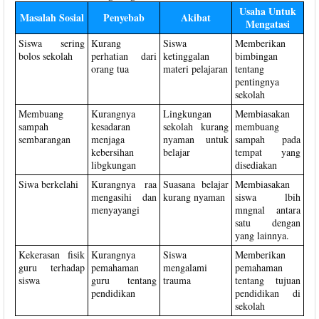
Usaha Untuk
Masalah Sosial
Penyebab
Akibat
Mengatasi
Siswa sering
Kurang
Siswa
Memberikan
bolos sekolah
perhatian dari
ketinggalan
bimbingan
orang tua
materi pelajaran
tentang
pentingnya
sekolah
Membuang
Kurangnya
Lingkungan
Membiasakan
sampah
kesadaran
sekolah kurang
membuang
sembarangan
menjaga
nyaman untuk
sampah pada
kebersihan
belajar
tempat yang
libgkungan
disediakan
Siwa berkelahi
Kurangnya raa
Suasana belajar
Membiasakan
mengasihi dan
kurang nyaman
siswa lbih
menyayangi
mngnal antara
satu dengan
yang lainnya.
Kekerasan fisik
Kurangnya
Siswa
Memberikan
guru terhadap
pemahaman
mengalami
pemahaman
siswa
guru tentang
trauma
tentang tujuan
pendidikan
pendidikan di
sekolah