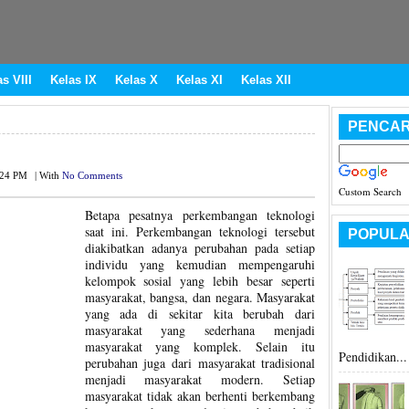
s VIII
Kelas IX
Kelas X
Kelas XI
Kelas XII
PENCAR
:24 PM
|
With
No Comments
Custom Search
Betapa pesatnya perkembangan teknologi
saat ini. Perkembangan teknologi tersebut
POPULA
diakibatkan adanya perubahan pada setiap
individu yang kemudian mempengaruhi
kelompok sosial yang lebih besar seperti
masyarakat, bangsa, dan negara. Masyarakat
yang ada di sekitar kita berubah dari
masyarakat yang sederhana menjadi
masyarakat yang komplek. Selain itu
Pendidikan...
perubahan juga dari masyarakat tradisional
menjadi masyarakat modern. Setiap
masyarakat tidak akan berhenti berkembang