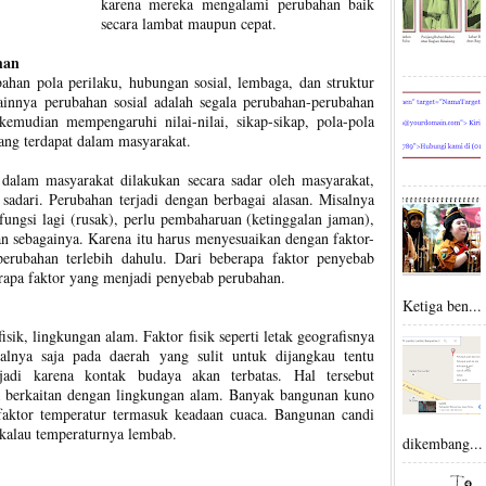
karena mereka mengalami perubahan baik
secara lambat maupun cepat.
han
ahan pola perilaku, hubungan sosial, lembaga, dan struktur
 lainnya perubahan sosial adalah segala perubahan-perubahan
emudian mempengaruhi nilai-nilai, sikap-sikap, pola-pola
ang terdapat dalam masyarakat.
dalam masyarakat dilakukan secara sadar oleh masyarakat,
 sadari. Perubahan terjadi dengan berbagai alasan. Misalnya
rfungsi lagi (rusak), perlu pembaharuan (ketinggalan jaman),
n sebagainya. Karena itu harus menyesuaikan dengan faktor-
erubahan terlebih dahulu. Dari beberapa faktor penyebab
erapa faktor yang menjadi penyebab perubahan.
Ketiga ben...
isik, lingkungan alam. Faktor fisik seperti letak geografisnya
lnya saja pada daerah yang sulit untuk dijangkau tentu
jadi karena kontak budaya akan terbatas. Hal tersebut
berkaitan dengan lingkungan alam. Banyak bangunan kuno
 faktor temperatur termasuk keadaan cuaca. Bangunan candi
kalau temperaturnya lembab.
dikembang...