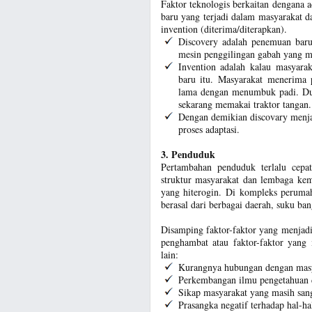
Faktor teknologis berkaitan dengana
baru yang terjadi dalam masyarakat 
invention (diterima/diterapkan).
Discovery adalah penemuan baru 
mesin penggilingan gabah yang m
Invention adalah kalau masyar
baru itu. Masyarakat menerima 
lama dengan menumbuk padi. Dul
sekarang memakai traktor tangan
Dengan demikian discovary menj
proses adaptasi.
3. Penduduk
Pertambahan penduduk terlalu cepat
struktur masyarakat dan lembaga ke
yang hiterogin. Di kompleks peruma
berasal dari berbagai daerah, suku ba
Disamping faktor-faktor yang menjadi
penghambat atau faktor-faktor yang 
lain:
Kurangnya hubungan dengan masy
Perkembangan ilmu pengetahuan 
Sikap masyarakat yang masih sang
Prasangka negatif terhadap hal-hal