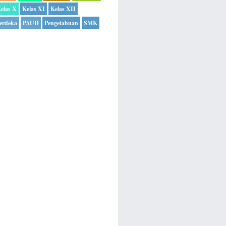
elas X
Kelas XI
Kelas XII
erdeka
PAUD
Pengetahuan
SMK