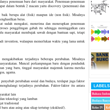
 adanya penemuan baru dari masyarakat. Penemuan-penemuan
dapat dalam bentuk 2 macam yaitu discovery (penemuan) dan
baik berupa alat (fisik) maupun ide (non fisik). Misalnya
enghasilkan beras.
akat sudah mengakui, menerima dan menerapkan penemuan
proses penggilingan gabah itu sehingga meninggalkan cara
u masyarakat membajak sawah dengan bantuan sapi, tetapi
.
adi invention, walaupun memerlukan waktu yang lama untuk
 mengakibatkan terjadinya beberapa perubahan. Misalnya
masyarakatan. Muncul perkampungan baru dengan penduduk
han yang baru, tinggal masyarakat majemuk karena mereka
ngsa, agama.
 penyebab perubahan sosial dan budaya, terdapat juga faktor
menghalangi terjadinya perubahan. Faktor-faktor itu antara
LABELS
Bahasa Indon
arakat lain
dan teknologi yang lamban
Budaya Bany
at tradisional
 baru atau asing atau sikap tertutup (eksklusif).
Kelas IV
Ke