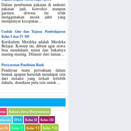
Dalam pembuatan pakaian di industri
pakaian jadi, konveksi maupun
garmen, dewasa ini telah
menggunakan mesin jahit yang
mempunyai kecepatan...
Unduh Alur dan Tujuan Pembelajaran
Kelas I dan IV SD
Kurikulum Merdeka adalah Merdeka
Belajar. Konsep ini, dibuat agar siswa
bisa mendalami minat dan bakatnya
masing-masing. Dilansir dari laman...
Persyaratan Pendirian Bank
Pendirian suatu perisahaan dalam
bentuk apapun haruslah mendapat izin
dari instansi yang terkait terlebih
dahulu, demikian pula izin untuk ...
esia
Bahasa Jawa Banyumasan
umasan
IPAS
Kelas II
Kelas III
las IX
Kelas V
Kelas VI
Kelas VII