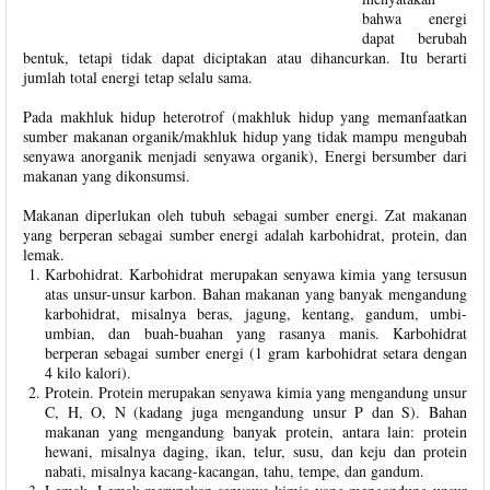
bahwa energi
dapat berubah
bentuk, tetapi tidak dapat diciptakan atau dihancurkan. Itu berarti
jumlah total energi tetap selalu sama.
Pada makhluk hidup heterotrof (makhluk hidup yang memanfaatkan
sumber makanan organik/makhluk hidup yang tidak mampu mengubah
senyawa anorganik menjadi senyawa organik), Energi bersumber dari
makanan yang dikonsumsi.
Makanan diperlukan oleh tubuh sebagai sumber energi. Zat makanan
yang berperan sebagai sumber energi adalah karbohidrat, protein, dan
lemak.
Karbohidrat. Karbohidrat merupakan senyawa kimia yang tersusun
atas unsur-unsur karbon. Bahan makanan yang banyak mengandung
karbohidrat, misalnya beras, jagung, kentang, gandum, umbi-
umbian, dan buah-buahan yang rasanya manis. Karbohidrat
berperan sebagai sumber energi (1 gram karbohidrat setara dengan
4 kilo kalori).
Protein. Protein merupakan senyawa kimia yang mengandung unsur
C, H, O, N (kadang juga mengandung unsur P dan S). Bahan
makanan yang mengandung banyak protein, antara lain: protein
hewani, misalnya daging, ikan, telur, susu, dan keju dan protein
nabati, misalnya kacang-kacangan, tahu, tempe, dan gandum.