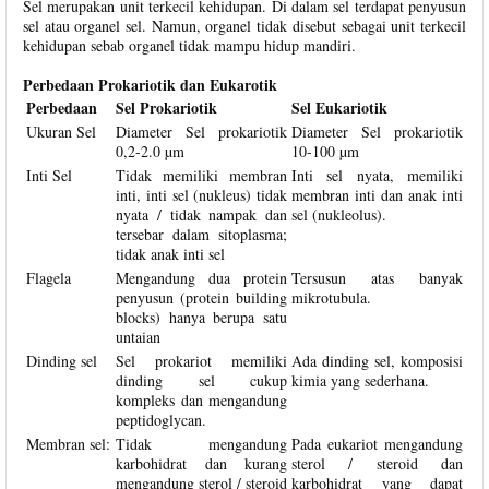
Sel merupakan unit terkecil kehidupan. Di dalam sel terdapat penyusun
sel atau organel sel. Namun, organel tidak disebut sebagai unit terkecil
kehidupan sebab organel tidak mampu hidup mandiri.
Perbedaan Prokariotik dan Eukarotik
Perbedaan
Sel Prokariotik
Sel Eukariotik
Ukuran Sel
Diameter Sel prokariotik
Diameter Sel prokariotik
0,2-2.0 µm
10-100 µm
Inti Sel
Tidak memiliki membran
Inti sel nyata, memiliki
inti, inti sel (nukleus) tidak
membran inti dan anak inti
nyata / tidak nampak dan
sel (nukleolus).
tersebar dalam sitoplasma;
tidak anak inti sel
Flagela
Mengandung dua protein
Tersusun atas banyak
penyusun (protein building
mikrotubula.
blocks) hanya berupa satu
untaian
Dinding sel
Sel prokariot memiliki
Ada dinding sel, komposisi
dinding sel cukup
kimia yang sederhana.
kompleks dan mengandung
peptidoglycan.
Membran sel:
Tidak mengandung
Pada eukariot mengandung
karbohidrat dan kurang
sterol / steroid dan
mengandung sterol / steroid
karbohidrat yang dapat