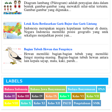
Diagram lambang (Piktogram) adalah penyajian data dalam
bentuk gambar-gambar yang mewakili nilai-nilai tertentu.
Gambar-gambar yang digunaka...
Letak Kota Berdasarkan Garis Bujur dan Garis Lintang
Indonesia merupakan negara kepulauan terbesar di dunia.
Negara Indonesia memiliki posisi geografis yang unik
sekaligus menjadikan posisi yan...
Bagian Tubuh Hewan dan Fungsinya
Hewan memiliki bagian-bagian tubuh yang memiliki
fungsi masing-masing. Bagian-bagian tubuh hewan antara
lain kepala sayap, mata, kaki, paruh...
LABELS
Bahasa Indonesia
Bahasa Jawa Banyumasan
Budaya Banyumasan
IPAS
Kelas II
Kelas III
Kelas IV
Kelas IX
Kelas V
Kelas VI
Kelas VII
Kelas VIII
Kelas X
Kelas XI
Kelas XII
PAUD
Pengetahuan
SMK