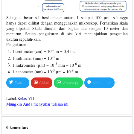
Sebagian besar sel berdiameter antara 1 sampai 100 μm, sehingga
hanya dapat dilihat dengan menggunakan mikroskop. Perhatikan skala
yang dipakai. Skala dimulai dari bagian atas dengan 10 meter dan
menurun. Setiap pengukuran di sisi kiri menunjukkan pengecilan
ukuran sepuluh-kali.
Pengukuran
-2
1 centimeter (cm) = 10
m = 0,4 inci
-3
1 milimeter (mm) = 10
m
-3
-6
1 mikrometer (μm) = 10
mm = 10
m
-3
-9
1 nanometer (nm) = 10
μm = 10
m
Twitter
GMail
WhatsApp
Messenger
Label:
Kelas VII
Mungkin Anda menyukai tulisan ini
0 komentar: