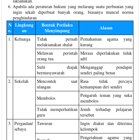
laksanakan.
Apabila ada peraturan hukum yang melarang suatu perbuatan yang
ingin sekali diperbuat banyak orang, biasanya muncul norma
penghindaran.
N
Lingkung
Bentuk Perilaku
Alasan
o.
an
Menyimpang
1.
Keluarga
Tidak pernah
Pemahaman agama yang
melaksanakan shalat
kurang
Melawan perintah
Merasa diperlakukan tidak
orang tua
adil
Sulit diajak
Menganggap pendapat
bermusyawarah
sendiri paling benar
2.
Sekolah
Mencontek saat
Rasa tidak percaya
ulangan
kemampuan diri sendiri
Pengaruh teman yang suka
Membolos
membolos
Tidak memperhatikan
Jenuh terhadap pelajaran
guru
tersebut
3.
Pergaulan/
Tawuran
Ingin diakui dan diterima
sebaya
kelompok
Pengetahuan agama yang