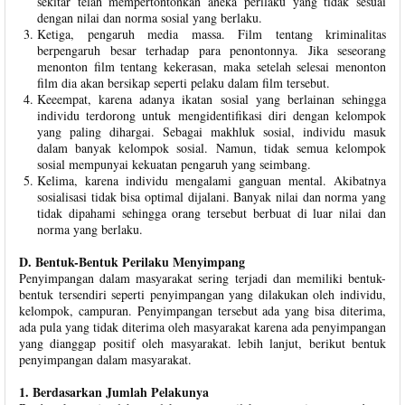
sekitar telah mempertontonkan aneka perilaku yang tidak sesuai
dengan nilai dan norma sosial yang berlaku.
Ketiga, pengaruh media massa. Film tentang kriminalitas
berpengaruh besar terhadap para penontonnya. Jika seseorang
menonton film tentang kekerasan, maka setelah selesai menonton
film dia akan bersikap seperti pelaku dalam film tersebut.
Keeempat, karena adanya ikatan sosial yang berlainan sehingga
individu terdorong untuk mengidentifikasi diri dengan kelompok
yang paling dihargai. Sebagai makhluk sosial, individu masuk
dalam banyak kelompok sosial. Namun, tidak semua kelompok
sosial mempunyai kekuatan pengaruh yang seimbang.
Kelima, karena individu mengalami ganguan mental. Akibatnya
sosialisasi tidak bisa optimal dijalani. Banyak nilai dan norma yang
tidak dipahami sehingga orang tersebut berbuat di luar nilai dan
norma yang berlaku.
D. Bentuk-Bentuk Perilaku Menyimpang
Penyimpangan dalam masyarakat sering terjadi dan memiliki bentuk-
bentuk tersendiri seperti penyimpangan yang dilakukan oleh individu,
kelompok, campuran. Penyimpangan tersebut ada yang bisa diterima,
ada pula yang tidak diterima oleh masyarakat karena ada penyimpangan
yang dianggap positif oleh masyarakat. lebih lanjut, berikut bentuk
penyimpangan dalam masyarakat.
1. Berdasarkan Jumlah Pelakunya