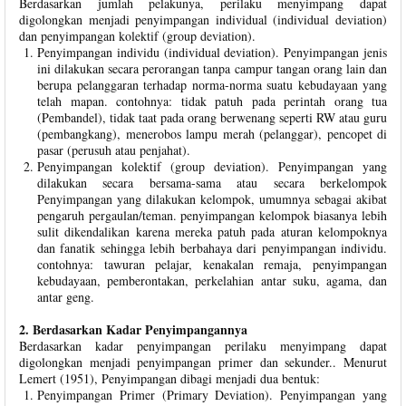
Berdasarkan jumlah pelakunya, perilaku menyimpang dapat
digolongkan menjadi penyimpangan individual (individual deviation)
dan penyimpangan kolektif (group deviation).
Penyimpangan individu (individual deviation). Penyimpangan jenis
ini dilakukan secara perorangan tanpa campur tangan orang lain dan
berupa pelanggaran terhadap norma-norma suatu kebudayaan yang
telah mapan. contohnya: tidak patuh pada perintah orang tua
(Pembandel), tidak taat pada orang berwenang seperti RW atau guru
(pembangkang), menerobos lampu merah (pelanggar), pencopet di
pasar (perusuh atau penjahat).
Penyimpangan kolektif (group deviation). Penyimpangan yang
dilakukan secara bersama-sama atau secara berkelompok
Penyimpangan yang dilakukan kelompok, umumnya sebagai akibat
pengaruh pergaulan/teman. penyimpangan kelompok biasanya lebih
sulit dikendalikan karena mereka patuh pada aturan kelompoknya
dan fanatik sehingga lebih berbahaya dari penyimpangan individu.
contohnya: tawuran pelajar, kenakalan remaja, penyimpangan
kebudayaan, pemberontakan, perkelahian antar suku, agama, dan
antar geng.
2. Berdasarkan Kadar Penyimpangannya
Berdasarkan kadar penyimpangan perilaku menyimpang dapat
digolongkan menjadi penyimpangan primer dan sekunder.. Menurut
Lemert (1951), Penyimpangan dibagi menjadi dua bentuk:
Penyimpangan Primer (Primary Deviation). Penyimpangan yang