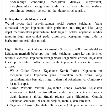
tindakannya cenderung merugikan dirinya, masyarakat,
menghancurkan barang atau benda, bahkan menimbulkan korban.
contohnya: korupsi, pencurian, dan demonstrasi anarkis.
E. Kejahatan di Masyarakat
Wujud nyata dari penyimpangan sosial berupa kejahatan. Yang
dimaksud dengan kejahatan ialah perbuatan atau tingkah laku yang
dapat menimbulkan penderitaan, baik bagi si pelaku kejahatan sendiri
maupun bagi masyarakat pada umumnya. Kerugian yang diderita
berbentuk material dan moral.
Light, Keller, dan Calhoun (Kamanto Sunarto , 2000) membedakan
kejahatan menjadi beberapa tipe. Ada kejahatan tanpa korban (crimes
without victims), kejahatan terorganisasi (organized crime), kejahatan
kerah putih (white collar crime), serta kejahatan korporat (corporate
crime).
White Collar Crime (Kejahatan Kerah Putih). Kejahatan ini
mengacu pada kejahatan yang dilakukan oleh orang yang
terpandang atau berstatus tinggi dalam hal pekerjaannya. Contohnya
kasus korupsi.
Crime Without Victim (Kejahatan Tanpa Korban) Kejahatan
semacam ini tidak menimbulkan penderitaan pada korban secara
tidak langsung akibat tindak pidana yang dilakukan. Contoh
kejahatan semacam ini adalah berjudi, mabuk, dan lain-lain.
Organized Crime (Kejahatan Terorganisir). Kejahatan semacam ini