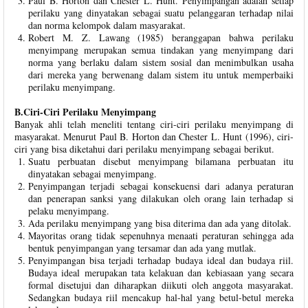
Paul B. Horton dan Chester L. Hunt. Penyimpangan adalah setiap
perilaku yang dinyatakan sebagai suatu pelanggaran terhadap nilai
dan norma kelompok dalam masyarakat.
Robert M. Z. Lawang (1985) beranggapan bahwa perilaku
menyimpang merupakan semua tindakan yang menyimpang dari
norma yang berlaku dalam sistem sosial dan menimbulkan usaha
dari mereka yang berwenang dalam sistem itu untuk memperbaiki
perilaku menyimpang.
B.Ciri-Ciri Perilaku Menyimpang
Banyak ahli telah meneliti tentang ciri-ciri perilaku menyimpang di
masyarakat. Menurut Paul B. Horton dan Chester L. Hunt (1996), ciri-
ciri yang bisa diketahui dari perilaku menyimpang sebagai berikut.
Suatu perbuatan disebut menyimpang bilamana perbuatan itu
dinyatakan sebagai menyimpang.
Penyimpangan terjadi sebagai konsekuensi dari adanya peraturan
dan penerapan sanksi yang dilakukan oleh orang lain terhadap si
pelaku menyimpang.
Ada perilaku menyimpang yang bisa diterima dan ada yang ditolak.
Mayoritas orang tidak sepenuhnya menaati peraturan sehingga ada
bentuk penyimpangan yang tersamar dan ada yang mutlak.
Penyimpangan bisa terjadi terhadap budaya ideal dan budaya riil.
Budaya ideal merupakan tata kelakuan dan kebiasaan yang secara
formal disetujui dan diharapkan diikuti oleh anggota masyarakat.
Sedangkan budaya riil mencakup hal-hal yang betul-betul mereka