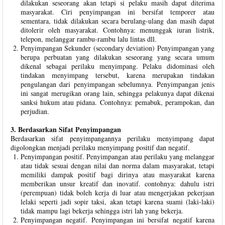
dilakukan seseorang akan tetapi si pelaku masih dapat diterima
masyarakat. Ciri penyimpangan ini bersifat temporer atau
sementara, tidak dilakukan secara berulang-ulang dan masih dapat
ditolerir oleh masyarakat. Contohnya: menunggak iuran listrik,
telepon, melanggar rambu-rambu lalu lintas dll.
Penyimpangan Sekunder (secondary deviation) Penyimpangan yang
berupa perbuatan yang dilakukan seseorang yang secara umum
dikenal sebagai perilaku menyimpang. Pelaku didominasi oleh
tindakan menyimpang tersebut, karena merupakan tindakan
pengulangan dari penyimpangan sebelumnya. Penyimpangan jenis
ini sangat merugikan orang lain, sehingga pelakunya dapat dikenai
sanksi hukum atau pidana. Contohnya: pemabuk, perampokan, dan
perjudian.
3. Berdasarkan Sifat Penyimpangan
Berdasarkan sifat penyimpangannya perilaku menyimpang dapat
digolongkan menjadi perilaku menyimpang positif dan negatif.
Penyimpangan positif. Penyimpangan atau perilaku yang melanggar
atau tidak sesuai dengan nilai dan norma dalam masyarakat, tetapi
memiliki dampak positif bagi dirinya atau masyarakat karena
memberikan unsur kreatif dan inovatif. contohnya: dahulu istri
(perempuan) tidak boleh kerja di luar atau mengerjakan pekerjaan
lelaki seperti jadi sopir taksi, akan tetapi karena suami (laki-laki)
tidak mampu lagi bekerja sehingga istri lah yang bekerja.
Penyimpangan negatif. Penyimpangan ini bersifat negatif karena