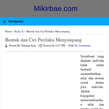
Mikirbae.com
≡
Navigation
Home
»
Kelas X
» Bentuk dan Ciri Perilaku Menyimpang
Bentuk dan Ciri Perilaku Menyimpang
Posted By Nanang Ajim
|
Posted On 5:57 PM
|
With
No Comments
Sosialisasi yang
dijalani individu
tidak selalu
berhasil
menumbuhkan
nilai dan norma
sosial dalam
jiwa individu.
Akibat
kegagalan
mensosialisasika
n nilai dan
norma sosial itu,