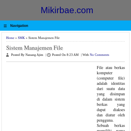
Mikirbae.com
≡
Navigation
Home
»
SMK
» Sistem Manajemen File
Sistem Manajemen File
Posted By Nanang Ajim
|
Posted On 8:23 AM
|
With
No Comments
File atau berkas
komputer
(computer file)
adalah identitas
dari suatu data
yang disimpan
di dalam sistem
berkas yang
dapat diakses
dan diatur oleh
pengguna.
Sebuah berkas
memiliki nama