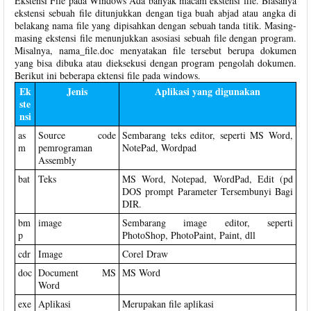
Ekstensi File pada Windows Ada banyak macam ekstensi file. Biasanya
ekstensi sebuah file ditunjukkan dengan tiga buah abjad atau angka di
belakang nama file yang dipisahkan dengan sebuah tanda titik. Masing-
masing ekstensi file menunjukkan asosiasi sebuah file dengan program.
Misalnya, nama_file.doc menyatakan file tersebut berupa dokumen
yang bisa dibuka atau dieksekusi dengan program pengolah dokumen.
Berikut ini beberapa ektensi file pada windows.
Ek
Jenis
Aplikasi yang digunakan
ste
nsi
as
Source code
Sembarang teks editor, seperti MS Word,
m
pemrograman
NotePad, Wordpad
Assembly
bat
Teks
MS Word, Notepad, WordPad, Edit (pd
DOS prompt Parameter Tersembunyi Bagi
DIR.
bm
image
Sembarang image editor, seperti
p
PhotoShop, PhotoPaint, Paint, dll
cdr
Image
Corel Draw
doc
Document MS
MS Word
Word
exe
Aplikasi
Merupakan file aplikasi