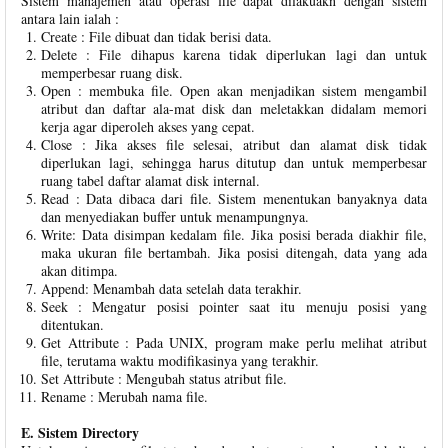
Sistem manajemen atau operasi file dapat dilakuakn dengan sistem
antara lain ialah :
Create : File dibuat dan tidak berisi data.
Delete : File dihapus karena tidak diperlukan lagi dan untuk
memperbesar ruang disk.
Open : membuka file. Open akan menjadikan sistem mengambil
atribut dan daftar ala-mat disk dan meletakkan didalam memori
kerja agar diperoleh akses yang cepat.
Close : Jika akses file selesai, atribut dan alamat disk tidak
diperlukan lagi, sehingga harus ditutup dan untuk memperbesar
ruang tabel daftar alamat disk internal.
Read : Data dibaca dari file. Sistem menentukan banyaknya data
dan menyediakan buffer untuk menampungnya.
Write: Data disimpan kedalam file. Jika posisi berada diakhir file,
maka ukuran file bertambah. Jika posisi ditengah, data yang ada
akan ditimpa.
Append: Menambah data setelah data terakhir.
Seek : Mengatur posisi pointer saat itu menuju posisi yang
ditentukan.
Get Attribute : Pada UNIX, program make perlu melihat atribut
file, terutama waktu modifikasinya yang terakhir.
Set Attribute : Mengubah status atribut file.
Rename : Merubah nama file.
E. Sistem Directory