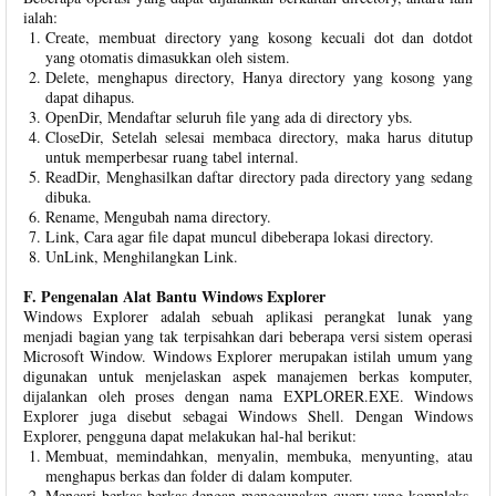
ialah:
Create, membuat directory yang kosong kecuali dot dan dotdot
yang otomatis dimasukkan oleh sistem.
Delete, menghapus directory, Hanya directory yang kosong yang
dapat dihapus.
OpenDir, Mendaftar seluruh file yang ada di directory ybs.
CloseDir, Setelah selesai membaca directory, maka harus ditutup
untuk memperbesar ruang tabel internal.
ReadDir, Menghasilkan daftar directory pada directory yang sedang
dibuka.
Rename, Mengubah nama directory.
Link, Cara agar file dapat muncul dibeberapa lokasi directory.
UnLink, Menghilangkan Link.
F. Pengenalan Alat Bantu Windows Explorer
Windows Explorer adalah sebuah aplikasi perangkat lunak yang
menjadi bagian yang tak terpisahkan dari beberapa versi sistem operasi
Microsoft Window. Windows Explorer merupakan istilah umum yang
digunakan untuk menjelaskan aspek manajemen berkas komputer,
dijalankan oleh proses dengan nama EXPLORER.EXE. Windows
Explorer juga disebut sebagai Windows Shell. Dengan Windows
Explorer, pengguna dapat melakukan hal-hal berikut:
Membuat, memindahkan, menyalin, membuka, menyunting, atau
menghapus berkas dan folder di dalam komputer.
Mencari berkas-berkas dengan menggunakan query yang kompleks.