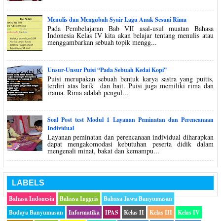
Menulis dan Mengubah Syair Lagu Anak Sesuai Rima
Pada Pembelajaran Bab VII asal-usul muatan Bahasa
Indonesia Kelas IV kita akan belajar tentang menulis atau
menggambarkan sebuah topik mengg...
Unsur-Unsur Puisi “Pada Sebuah Kedai Kopi”
Puisi merupakan sebuah bentuk karya sastra yang puitis,
terdiri atas larik dan bait. Puisi juga memiliki rima dan
irama. Rima adalah pengul...
Soal Post test Modul 1 Layanan Peminatan dan Perencanaan
Individual
Layanan peminatan dan perencanaan individual diharapkan
dapat mengakomodasi kebutuhan peserta didik dalam
mengenali minat, bakat dan kemampu...
LABELS
Bahasa Indonesia
Bahasa Inggris
Bahasa Jawa Banyumasan
Budaya Banyumasan
Informatika
IPAS
Kelas II
Kelas III
Kelas IV