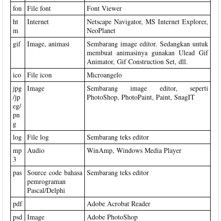
fon
File font
Font Viewer
ht
Internet
Netscape Navigator, MS Internet Explorer,
m
NeoPlanet
gif
Image, animasi
Sembarang image editor. Sedangkan untuk
membuat animasinya gunakan Ulead Gif
Animator, Gif Construction Set, dll.
ico
File icon
Microangelo
jpg
Image
Sembarang image editor, seperti
/jp
PhotoShop, PhotoPaint, Paint, SnagIT
eg/
pn
g
log
File log
Sembarang teks editor
mp
Audio
WinAmp, Windows Media Player
3
pas
Source code bahasa
Sembarang teks editor
pemrograman
Pascal/Delphi
pdf
Adobe Acrobat Reader
psd
Image
Adobe PhotoShop