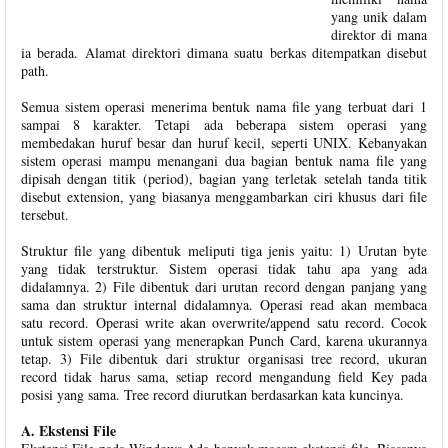
yang unik dalam
direktor di mana
ia berada. Alamat direktori dimana suatu berkas ditempatkan disebut
path.
Semua sistem operasi menerima bentuk nama file yang terbuat dari 1
sampai 8 karakter. Tetapi ada beberapa sistem operasi yang
membedakan huruf besar dan huruf kecil, seperti UNIX. Kebanyakan
sistem operasi mampu menangani dua bagian bentuk nama file yang
dipisah dengan titik (period), bagian yang terletak setelah tanda titik
disebut extension, yang biasanya menggambarkan ciri khusus dari file
tersebut.
Struktur file yang dibentuk meliputi tiga jenis yaitu: 1) Urutan byte
yang tidak terstruktur. Sistem operasi tidak tahu apa yang ada
didalamnya. 2) File dibentuk dari urutan record dengan panjang yang
sama dan struktur internal didalamnya. Operasi read akan membaca
satu record. Operasi write akan overwrite/append satu record. Cocok
untuk sistem operasi yang menerapkan Punch Card, karena ukurannya
tetap. 3) File dibentuk dari struktur organisasi tree record, ukuran
record tidak harus sama, setiap record mengandung field Key pada
posisi yang sama. Tree record diurutkan berdasarkan kata kuncinya.
A. Ekstensi File