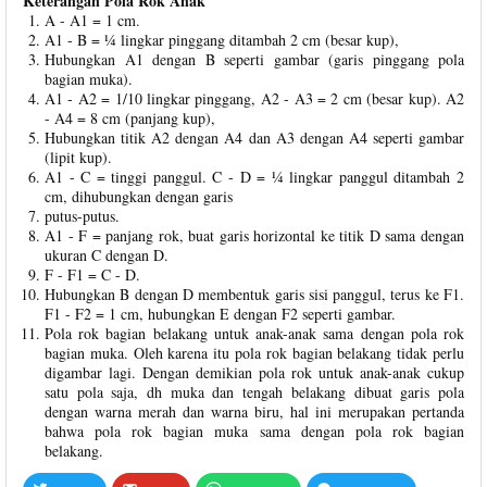
Keterangan Pola Rok Anak
A - A1 = 1 cm.
A1 - B = ¼ lingkar pinggang ditambah 2 cm (besar kup),
Hubungkan A1 dengan B seperti gambar (garis pinggang pola
bagian muka).
A1 - A2 = 1/10 lingkar pinggang, A2 - A3 = 2 cm (besar kup). A2
- A4 = 8 cm (panjang kup),
Hubungkan titik A2 dengan A4 dan A3 dengan A4 seperti gambar
(lipit kup).
A1 - C = tinggi panggul. C - D = ¼ lingkar panggul ditambah 2
cm, dihubungkan dengan garis
putus-putus.
A1 - F = panjang rok, buat garis horizontal ke titik D sama dengan
ukuran C dengan D.
F - F1 = C - D.
Hubungkan B dengan D membentuk garis sisi panggul, terus ke F1.
F1 - F2 = 1 cm, hubungkan E dengan F2 seperti gambar.
Pola rok bagian belakang untuk anak-anak sama dengan pola rok
bagian muka. Oleh karena itu pola rok bagian belakang tidak perlu
digambar lagi. Dengan demikian pola rok untuk anak-anak cukup
satu pola saja, dh muka dan tengah belakang dibuat garis pola
dengan warna merah dan warna biru, hal ini merupakan pertanda
bahwa pola rok bagian muka sama dengan pola rok bagian
belakang.