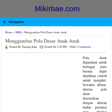
Mikirbae.com
≡
Navigation
Home
»
SMK
» Menggambar Pola Dasar Anak Anak
Menggambar Pola Dasar Anak Anak
Posted By Nanang Ajim
|
Posted On 5:43 PM
|
With
2 Comments
Pola dasar
digunakan untuk
berbagai jenis
busana dapat
dijadikan contoh
untuk menjahit.
Sewaktu dibuat,
ukuran pola
dasar
disesuaikan
dengan ukuran
badan pemakai
atau dipakai