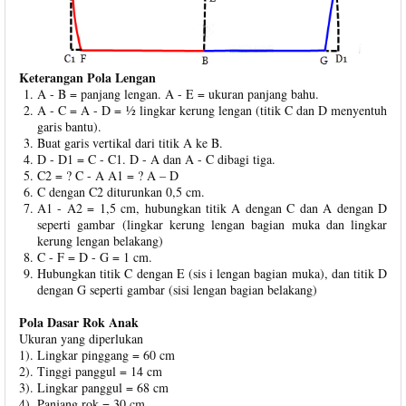
Keterangan Pola Lengan
A - B = panjang lengan. A - E = ukuran panjang bahu.
A - C = A - D = ½ lingkar kerung lengan (titik C dan D menyentuh
garis bantu).
Buat garis vertikal dari titik A ke B.
D - D1 = C - C1. D - A dan A - C dibagi tiga.
C2 = ? C - A A1 = ? A – D
C dengan C2 diturunkan 0,5 cm.
A1 - A2 = 1,5 cm, hubungkan titik A dengan C dan A dengan D
seperti gambar (lingkar kerung lengan bagian muka dan lingkar
kerung lengan belakang)
C - F = D - G = 1 cm.
Hubungkan titik C dengan E (sis i lengan bagian muka), dan titik D
dengan G seperti gambar (sisi lengan bagian belakang)
Pola Dasar Rok Anak
Ukuran yang diperlukan
1). Lingkar pinggang = 60 cm
2). Tinggi panggul = 14 cm
3). Lingkar panggul = 68 cm
4). Panjang rok = 30 cm