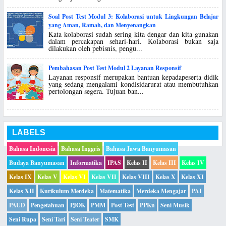
Soal Post Test Modul 3: Kolaborasi untuk Lingkungan Belajar
yang Aman, Ramah, dan Menyenangkan
Kata kolaborasi sudah sering kita dengar dan kita gunakan
dalam percakapan sehari-hari. Kolaborasi bukan saja
dilakukan oleh pebisnis, pengu...
Pembahasan Post Test Modul 2 Layanan Responsif
Layanan responsif merupakan bantuan kepadapeserta didik
yang sedang mengalami kondisidarurat atau membutuhkan
pertolongan segera. Tujuan ban...
LABELS
Bahasa Indonesia
Bahasa Inggris
Bahasa Jawa Banyumasan
Budaya Banyumasan
Informatika
IPAS
Kelas II
Kelas III
Kelas IV
Kelas IX
Kelas V
Kelas VI
Kelas VII
Kelas VIII
Kelas X
Kelas XI
Kelas XII
Kurikulum Merdeka
Matematika
Merdeka Mengajar
PAI
PAUD
Pengetahuan
PJOK
PMM
Post Test
PPKn
Seni Musik
Seni Rupa
Seni Tari
Seni Teater
SMK